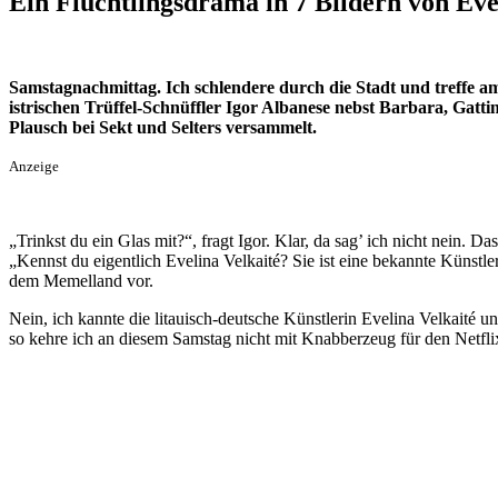
Ein Flüchtlingsdrama in 7 Bildern von Eve
Samstagnachmittag. Ich schlendere durch die Stadt und treffe a
istrischen Trüffel-Schnüffler Igor Albanese nebst Barbara, Gat
Plausch bei Sekt und Selters versammelt.
Anzeige
„Trinkst du ein Glas mit?“, fragt Igor. Klar, da sag’ ich nicht nein. 
„Kennst du eigentlich Evelina Velkaité? Sie ist eine bekannte Künstl
dem Memelland vor.
Nein, ich kannte die litauisch-deutsche Künstlerin Evelina Velkaité 
so kehre ich an diesem Samstag nicht mit Knabberzeug für den Netflix