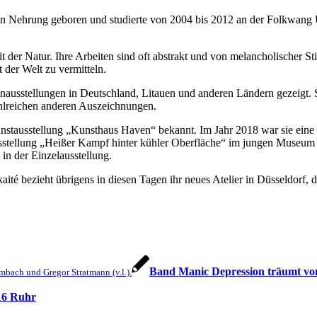
hen Nehrung geboren und studierte von 2004 bis 2012 an der Folkwang 
t der Natur. Ihre Arbeiten sind oft abstrakt und von melancholischer S
der Welt zu vermitteln.
nausstellungen in Deutschland, Litauen und anderen Ländern gezeigt. Si
hlreichen anderen Auszeichnungen.
unstausstellung „Kunsthaus Haven“ bekannt. Im Jahr 2018 war sie eine d
stellung „Heißer Kampf hinter kühler Oberfläche“ im jungen Museum B
in der Einzelausstellung.
kaité bezieht übrigens in diesen Tagen ihr neues Atelier in Düsseldorf,
Band Manic Depression träumt v
bach und Gregor Stratmann (v.l.).
16 Ruhr