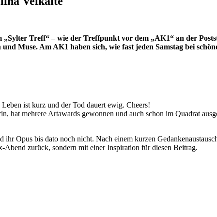
lina Velkaité
m „Sylter Treff“ – wie der Treffpunkt vor dem „AK1“ an der Post
tin und Muse. Am AK1 haben sich, wie fast jeden Samstag bei schö
Das Leben ist kurz und der Tod dauert ewig. Cheers!
erin, hat mehrere Artawards gewonnen und auch schon im Quadrat ausgest
und ihr Opus bis dato noch nicht. Nach einem kurzen Gedankenaustausch 
-Abend zurück, sondern mit einer Inspiration für diesen Beitrag.