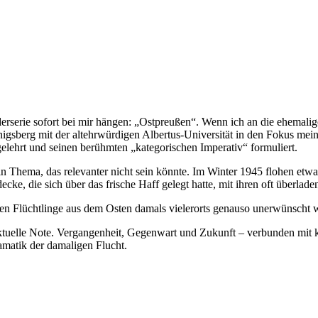
derserie sofort bei mir hängen: „Ostpreußen“. Wenn ich an die ehemali
önigsberg mit der altehrwürdigen Albertus-Universität in den Fokus me
gelehrt und seinen berühmten „kategorischen Imperativ“ formuliert.
n Thema, das relevanter nicht sein könnte. Im Winter 1945 flohen etwa
ecke, die sich über das frische Haff gelegt hatte, mit ihren oft überla
n Flüchtlinge aus dem Osten damals vielerorts genauso unerwünscht wi
ktuelle Note. Vergangenheit, Gegenwart und Zukunft – verbunden mit ku
amatik der damaligen Flucht.