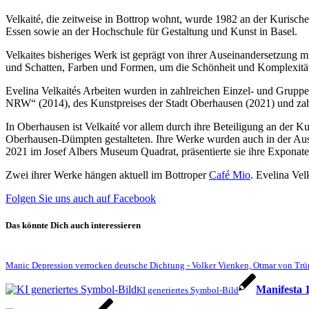
Velkaité, die zeitweise in Bottrop wohnt, wurde 1982 an der Kurisc
Essen sowie an der Hochschule für Gestaltung und Kunst in Basel.
Velkaites bisheriges Werk ist geprägt von ihrer Auseinandersetzung mi
und Schatten, Farben und Formen, um die Schönheit und Komplexität 
Evelina Velkaités Arbeiten wurden in zahlreichen Einzel- und Gruppe
NRW“ (2014), des Kunstpreises der Stadt Oberhausen (2021) und za
In Oberhausen ist Velkaité vor allem durch ihre Beteiligung an der K
Oberhausen-Dümpten gestalteten. Ihre Werke wurden auch in der Aus
2021 im Josef Albers Museum Quadrat, präsentierte sie ihre Exponate 
Zwei ihrer Werke hängen aktuell im Bottroper
Café Mio
. Evelina Vel
Folgen Sie uns auch auf Facebook
Das könnte Dich auch interessieren
Manic Depression verrocken deutsche Dichtung - Volker Vienken, Otmar von Trüm
Manifesta 
KI generiertes Symbol-Bild