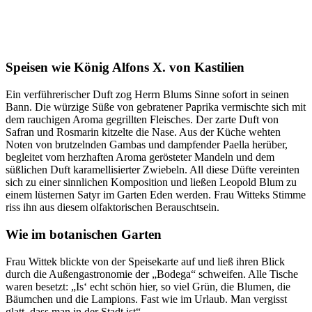
Speisen wie König Alfons X. von Kastilien
Ein verführerischer Duft zog Herrn Blums Sinne sofort in seinen
Bann. Die würzige Süße von gebratener Paprika vermischte sich mit
dem rauchigen Aroma gegrillten Fleisches. Der zarte Duft von
Safran und Rosmarin kitzelte die Nase. Aus der Küche wehten
Noten von brutzelnden Gambas und dampfender Paella herüber,
begleitet vom herzhaften Aroma gerösteter Mandeln und dem
süßlichen Duft karamellisierter Zwiebeln. All diese Düfte vereinten
sich zu einer sinnlichen Komposition und ließen Leopold Blum zu
einem lüsternen Satyr im Garten Eden werden. Frau Witteks Stimme
riss ihn aus diesem olfaktorischen Berauschtsein.
Wie im botanischen Garten
Frau Wittek blickte von der Speisekarte auf und ließ ihren Blick
durch die Außengastronomie der „Bodega“ schweifen. Alle Tische
waren besetzt: „Is‘ echt schön hier, so viel Grün, die Blumen, die
Bäumchen und die Lampions. Fast wie im Urlaub. Man vergisst
glatt, dass man in der Stadt ist“.