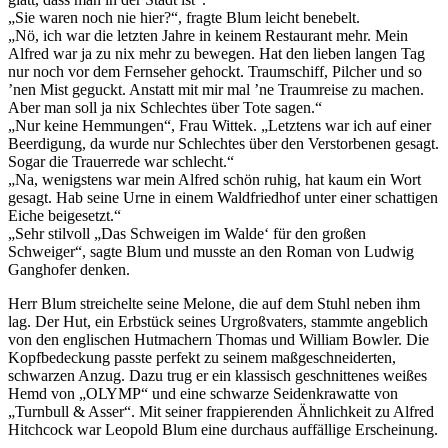
„Sie waren noch nie hier?“, fragte Blum leicht benebelt.
„Nö, ich war die letzten Jahre in keinem Restaurant mehr. Mein
Alfred war ja zu nix mehr zu bewegen. Hat den lieben langen Tag
nur noch vor dem Fernseher gehockt. Traumschiff, Pilcher und so
’nen Mist geguckt. Anstatt mit mir mal ’ne Traumreise zu machen.
Aber man soll ja nix Schlechtes über Tote sagen.“
„Nur keine Hemmungen“, Frau Wittek. „Letztens war ich auf einer
Beerdigung, da wurde nur Schlechtes über den Verstorbenen gesagt.
Sogar die Trauerrede war schlecht.“
„Na, wenigstens war mein Alfred schön ruhig, hat kaum ein Wort
gesagt. Hab seine Urne in einem Waldfriedhof unter einer schattigen
Eiche beigesetzt.“
„Sehr stilvoll „Das Schweigen im Walde‘ für den großen
Schweiger“, sagte Blum und musste an den Roman von Ludwig
Ganghofer denken.
Herr Blum streichelte seine Melone, die auf dem Stuhl neben ihm
lag. Der Hut, ein Erbstück seines Urgroßvaters, stammte angeblich
von den englischen Hutmachern Thomas und William Bowler. Die
Kopfbedeckung passte perfekt zu seinem maßgeschneiderten,
schwarzen Anzug. Dazu trug er ein klassisch geschnittenes weißes
Hemd von „OLYMP“ und eine schwarze Seidenkrawatte von
„Turnbull & Asser“. Mit seiner frappierenden Ähnlichkeit zu Alfred
Hitchcock war Leopold Blum eine durchaus auffällige Erscheinung.