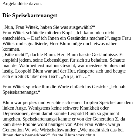
Angela düste davon.
Die Speisekartenangst
„Nun, Frau Wittek, haben Sie was ausgewählt?“
Frau Wittek schüttelte mit dem Kopf. „Ich kann mich nicht
entscheiden. – Darf ich Ihnen ein Geständnis machen?“, sagte Frau
Wittek und signalisierte, Herr Blum möge doch etwas näher
kommen.
„Bitte nicht!“, dachte Blum. Herr Blum hasste Geständnisse. Er
empfahl jedem, seine Lebenslügen für sich zu behalten. Schaute
man der Wahrheit erst mal ins Gesicht, war meistens Schluss mit
lustig. Leopold Blum war auf der Hut, räusperte sich und beugte
sich ein Stück über den Tisch. „Na ja, ich …“
Frau Wittek spuckte ihm die Worte einfach ins Gesicht: „Ich hab
Speisekartenangst.“
Blum war perplex und wischte sich einen Tropfen Speichel aus dem
linken Auge. Wenigstens keine schwere Krankheit oder
Depressionen, denn damit konnte Leopold Blum so gar nicht
umgehen. Speisekartenangst kannte er von der Generation Z, da
kam diese Phobie wohl häufiger vor. Aber Frau Wittek war ja
Generation W, wie Wirtschaftswunder. „Wie macht sich das bei
Ihnen denn bemerkbar?“, fragte Blum vorsichtig.