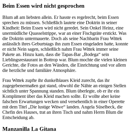
Beim Essen wird nicht gesprochen
Blum aß am liebsten allein. Er hasste es regelrecht, beim Essen
sprechen zu müssen. Schließlich lautete eine Doktrin in seiner
Kindheit: Beim Essen wird nicht geredet. Sein Onkel Heinz, eine
unermüdliche Quasselstrippe, war an einer Fischgräte erstickt. Was
die Doktrin untermauerte. Doch als seine Nachbarin Frau Wittek
anlässlich ihres Geburtstags ihn zum Essen eingeladen hatte, konnte
er nicht Nein sagen, schließlich nahm Frau Wittek immer seine
Pakete an. Hinzu kam, dass die Tapas-Bar „Bodega“ sein
Lieblingsrestaurant in Bottrop war. Blum mochte die vielen kleinen
Gerichte, die Fotos an den Wänden, die Einrichtung und vor allem
die herzliche und familiäre Atmosphäre.
Frau Wittek zupfte ihr dunkelblaues Kleid zurecht, das ihr
zugegebenermaßen gut stand, obwohl die Nähte an einigen Stellen
sichtlich unter Spannung standen. Blum überlegte, ob er ihr ein
Kompliment über das Kleid machen sollte. Er wollte aber keine
falschen Erwartungen wecken und versehentlich in einer Operette
mit dem Titel „Die lustige Witwe“ landen. Angela Süselbeck, die
Chefin des Hauses, trat an ihren Tisch und nahm Herrn Blum die
Entscheidung ab.
Manzanilla La Gitana