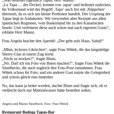
„Was bedeutet eigentlich Tapas, Herr Manni?“
„La Tapa … der Deckel, kommt von ‚tapar‘ und bedeutet zudecken.
Im Volksmund wird der Begriff ‚Tapa‘ auch frei mit ‚Häppchen‘
übersetzt, da es sich um kleine Portionen handelt. Der Ursprung der
Tapas liegt in Andalusien. Wir verwenden aber Rezepte aus allen
spanischen Regionen, vom Baskenland bis zu den Kanarischen
Inseln. Und verfeinern diese auch schon mal nach eigenem Gusto“,
erklärte Herr Manni.
Frau Angela brachte den Aperitif: „Der geht aufs Haus. Salud!“
„Mhm, leckeres Likörchen“, sagte Frau Wittek, die das langstielige
Sherry-Glas in einem Zug leerte.
„Nicht zu trocken?“, fragte Blum.
„Nö. Darf ich ein Foto von Ihnen machen?“, fragte Frau Wittek die
Süselbecks, die auch sogleich ihre Foto-Pose einnahmen. Frau
Wittek schoss ihr Foto, und ein anderer Gast nutzte die Gelegenheit
und schoss gleich eins hinterher.
Na, das kann ja heiter werden, dachte Blum und fragte sich, ob er
vielleicht doch nur Mineralwasser hätte bestellen sollen.
Angela und Manni Süselbeck. Foto: Frau Wittek
Restaurant Bodega Tapas-Bar