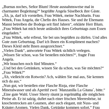
„Buenas noches, Señor Blum! Heute ausnahmsweise mal in
charmanter Begleitung?“ begrüßte Angela Süselbeck ihre Gäste.
„Äh, ja, darf ich vorstellen, Frau Wittek, meine Nachbarin. Frau
Wittek, Frau Angela, die Chefin des Hauses. Sie und ihr Ehemann
Manni betreiben die Bodega seit fünf Jahren“, erklärte Herr Blum.
„Frau Wittek hat mich heute anlässlich ihres Geburtstags zum Essen
eingeladen.“
„Frau Wittek, sehr erfreut, Sie bei uns begrüßen zu dürfen. Und alles
Gute zum Geburtstag. Darf ich Ihnen ein Kompliment machen?
Dieses Kleid steht Ihnen ausgezeichnet.“
„Vielen Dank“, antwortete Frau Wittek sichtlich verlegen.
„Wissen Sie schon, was Sie bestellen möchten?“, fragte Frau
Angela.
„Wir brauchen noch fünf Minuten.“
„Und bei den Getränken, wissen Sie da schon, was Sie möchten?“
„Frau Wittek?“
„Äh, vielleicht ein Rotwein? Ach, wählen Sie mal aus, Sie kennen
sich da aus.“
„Nun gut, wir bestellen eine Flasche Rioja, eine Flasche
Mineralwasser und als Aperitif zwei `Manzanilla La Gitana´, bitte.“
„Eine gute Wahl. Unser Sherry räumt ja regelmäßig alle möglichen
Preise ab. Er ist salzig, duftet nach einer frischen Meeresbrise, ist
knochentrocken am Gaumen, aber auch elegant, mit Nuss- und
Kräuter-Aromen. Vielen Dank, Getränke kommen sofort.“ Frau