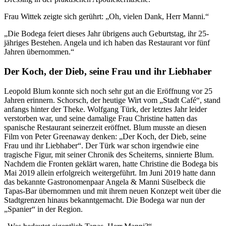
Frau Wittek zeigte sich gerührt: „Oh, vielen Dank, Herr Manni.“
„Die Bodega feiert dieses Jahr übrigens auch Geburtstag, ihr 25-
jähriges Bestehen. Angela und ich haben das Restaurant vor fünf
Jahren übernommen.“
Der Koch, der Dieb, seine Frau und ihr Liebhaber
Leopold Blum konnte sich noch sehr gut an die Eröffnung vor 25
Jahren erinnern. Schorsch, der heutige Wirt vom „Stadt Café“, stand
anfangs hinter der Theke. Wolfgang Türk, der letztes Jahr leider
verstorben war, und seine damalige Frau Christine hatten das
spanische Restaurant seinerzeit eröffnet. Blum musste an diesen
Film von Peter Greenaway denken: „Der Koch, der Dieb, seine
Frau und ihr Liebhaber“. Der Türk war schon irgendwie eine
tragische Figur, mit seiner Chronik des Scheiterns, sinnierte Blum.
Nachdem die Fronten geklärt waren, hatte Christine die Bodega bis
Mai 2019 allein erfolgreich weitergeführt. Im Juni 2019 hatte dann
das bekannte Gastronomenpaar Angela & Manni Süselbeck die
Tapas-Bar übernommen und mit ihrem neuen Konzept weit über die
Stadtgrenzen hinaus bekanntgemacht. Die Bodega war nun der
„Spanier“ in der Region.