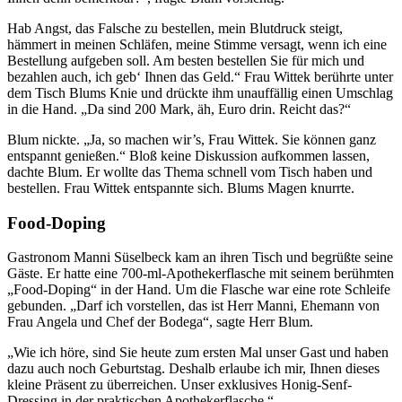
Hab Angst, das Falsche zu bestellen, mein Blutdruck steigt,
hämmert in meinen Schläfen, meine Stimme versagt, wenn ich eine
Bestellung aufgeben soll. Am besten bestellen Sie für mich und
bezahlen auch, ich geb‘ Ihnen das Geld.“ Frau Wittek berührte unter
dem Tisch Blums Knie und drückte ihm unauffällig einen Umschlag
in die Hand. „Da sind 200 Mark, äh, Euro drin. Reicht das?“
Blum nickte. „Ja, so machen wir’s, Frau Wittek. Sie können ganz
entspannt genießen.“ Bloß keine Diskussion aufkommen lassen,
dachte Blum. Er wollte das Thema schnell vom Tisch haben und
bestellen. Frau Wittek entspannte sich. Blums Magen knurrte.
Food-Doping
Gastronom Manni Süselbeck kam an ihren Tisch und begrüßte seine
Gäste. Er hatte eine 700-ml-Apothekerflasche mit seinem berühmten
„Food-Doping“ in der Hand. Um die Flasche war eine rote Schleife
gebunden. „Darf ich vorstellen, das ist Herr Manni, Ehemann von
Frau Angela und Chef der Bodega“, sagte Herr Blum.
„Wie ich höre, sind Sie heute zum ersten Mal unser Gast und haben
dazu auch noch Geburtstag. Deshalb erlaube ich mir, Ihnen dieses
kleine Präsent zu überreichen. Unser exklusives Honig-Senf-
Dressing in der praktischen Apothekerflasche.“