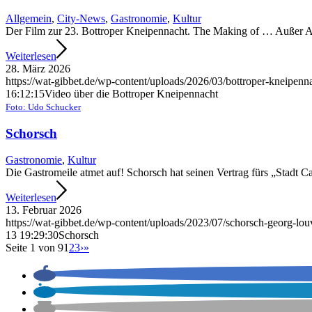
Allgemein
,
City-News
,
Gastronomie
,
Kultur
Der Film zur 23. Bottroper Kneipennacht. The Making of … Außer A
Weiterlesen
28. März 2026
https://wat-gibbet.de/wp-content/uploads/2026/03/bottroper-kneipenn
16:12:15
Video über die Bottroper Kneipennacht
Foto: Udo Schucker
Schorsch
Gastronomie
,
Kultur
Die Gastromeile atmet auf! Schorsch hat seinen Vertrag fürs „Stadt Ca
Weiterlesen
13. Februar 2026
https://wat-gibbet.de/wp-content/uploads/2023/07/schorsch-georg-louv
13 19:29:30
Schorsch
Seite 1 von 9
1
2
3
›
»