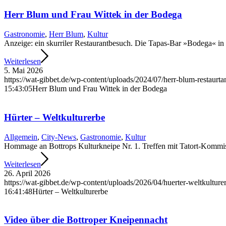
Herr Blum und Frau Wittek in der Bodega
Gastronomie
,
Herr Blum
,
Kultur
Anzeige: ein skurriler Restaurantbesuch. Die Tapas-Bar »Bodega« in B
Weiterlesen
5. Mai 2026
https://wat-gibbet.de/wp-content/uploads/2024/07/herr-blum-restaurt
15:43:05
Herr Blum und Frau Wittek in der Bodega
Hürter – Weltkulturerbe
Allgemein
,
City-News
,
Gastronomie
,
Kultur
Hommage an Bottrops Kulturkneipe Nr. 1. Treffen mit Tatort-Kommis
Weiterlesen
26. April 2026
https://wat-gibbet.de/wp-content/uploads/2026/04/huerter-weltkultur
16:41:48
Hürter – Weltkulturerbe
Video über die Bottroper Kneipennacht