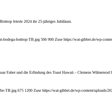
ottrop feierte 2024 ihr 25-jähriges Jubiläum.
ant-bodega-bottrop-TB.jpg
506
900
Zuse
https://wat-gibbet.de/wp-cont
sar Faber und die Erfindung des Toast Hawaii – Clemens Wilmenrod bi
erbe-TB.jpg
675
1200
Zuse
https://wat-gibbet.de/wp-content/uploads/2