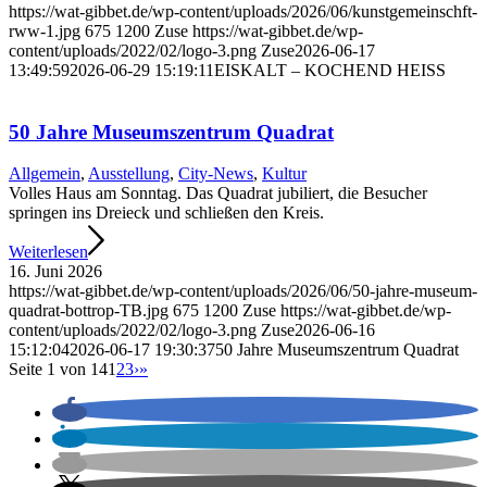
https://wat-gibbet.de/wp-content/uploads/2026/06/kunstgemeinschft-
rww-1.jpg
675
1200
Zuse
https://wat-gibbet.de/wp-
content/uploads/2022/02/logo-3.png
Zuse
2026-06-17
13:49:59
2026-06-29 15:19:11
EISKALT – KOCHEND HEISS
50 Jahre Museums­zentrum Quadrat
Allgemein
,
Ausstellung
,
City-News
,
Kultur
Volles Haus am Sonntag. Das Quadrat jubiliert, die Besucher
springen ins Dreieck und schließen den Kreis.
Weiterlesen
16. Juni 2026
https://wat-gibbet.de/wp-content/uploads/2026/06/50-jahre-museum-
quadrat-bottrop-TB.jpg
675
1200
Zuse
https://wat-gibbet.de/wp-
content/uploads/2022/02/logo-3.png
Zuse
2026-06-16
15:12:04
2026-06-17 19:30:37
50 Jahre Museums­zentrum Quadrat
Seite 1 von 14
1
2
3
›
»