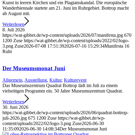
Kunst in leeren Kirchen und ein Plagiats­skandal. Die europäische
Wanderbiennale startete am 21. Juni im Ruhrgebiet. Bottrop macht
ab August mit.
Weiterlesen
8. Juli 2026
https://wat-gibbet.de/wp-content/uploads/2026/07/manifesta.jpg
670
1200
Zuse
https://wat-gibbet.de/wp-content/uploads/2022/02/logo-
3.png
Zuse
2026-07-08 17:51:39
2026-07-16 15:29:34
Manifesta 16
Ruhr
Der Museumsmonat Juni
Allgemein
,
Ausstellung
,
Kultur
,
Kulturevent
Das Museumszentrum Quadrat Bottrop lädt im Juli zu einem
vielseitigen Programm ein. 50 Jahre Museums­zentrum Quadrat.
Weiterlesen
30. Juni 2026
https://wat-gibbet.de/wp-content/uploads/2026/06/quadrat-bottrop-
juli-2026.jpg
675
1200
Zuse
https://wat-gibbet.de/wp-
content/uploads/2022/02/logo-3.png
Zuse
2026-06-30
11:35:09
2026-06-30 14:08:34
Der Museumsmonat Juni