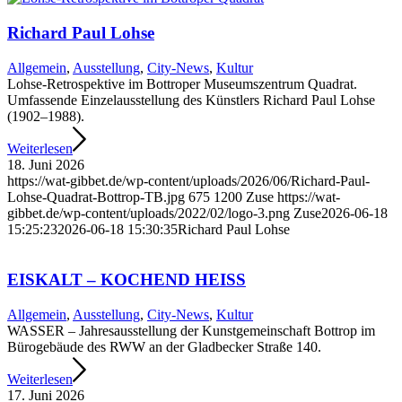
Richard Paul Lohse
Allgemein
,
Ausstellung
,
City-News
,
Kultur
Lohse-Retrospektive im Bottroper Museums­zentrum Quadrat.
Umfassende Einzelausstellung des Künstlers Richard Paul Lohse
(1902–1988).
Weiterlesen
18. Juni 2026
https://wat-gibbet.de/wp-content/uploads/2026/06/Richard-Paul-
Lohse-Quadrat-Bottrop-TB.jpg
675
1200
Zuse
https://wat-
gibbet.de/wp-content/uploads/2022/02/logo-3.png
Zuse
2026-06-18
15:25:23
2026-06-18 15:30:35
Richard Paul Lohse
EISKALT – KOCHEND HEISS
Allgemein
,
Ausstellung
,
City-News
,
Kultur
WASSER – Jahresausstellung der Kunstgemeinschaft Bottrop im
Bürogebäude des RWW an der Gladbecker Straße 140.
Weiterlesen
17. Juni 2026