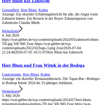
Herr Blum hat Zahnweh
Gesundheit
,
Herr Blum
,
Kultur
Anzeige: Ein skurriler Erfahrungs­bericht für alle, die Angst vorm
Zahnarzt haben. Ein Besuch in der Boyer Zahnarztpraxis von
Zahnärztin Claudia Ißleib.
Weiterlesen
4. Juli 2026
https://wat-gibbet.de/wp-content/uploads/2024/05/zahnweh-blum-
TB.jpg
506
900
Zuse
https://wat-gibbet.de/wp-
content/uploads/2022/02/logo-3.png
Zuse
2026-07-04
21:24:40
2026-07-05 16:51:07
Herr Blum hat Zahnweh
Herr Blum und Frau Wittek in der Bodega
Gastronomie
,
Herr Blum
,
Kultur
Anzeige: ein skurriler Restaurantbesuch. Die Tapas-Bar »Bodega«
in Bottrop feierte 2024 ihr 25-jähriges Jubiläum.
Weiterlesen
5. Mai 2026
https://wat-gibbet.de/wp-content/uploads/2024/07/herr-blum-
restaurtant-bodega-bottrop-TB.jpg
506
900
Zuse
https://wat-