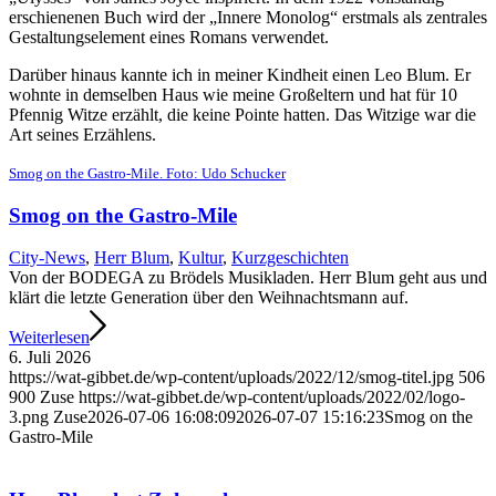
erschienenen Buch wird der „Innere Monolog“ erstmals als zentrales
Gestaltungselement eines Romans verwendet.
Darüber hinaus kannte ich in meiner Kindheit einen Leo Blum. Er
wohnte in demselben Haus wie meine Großeltern und hat für 10
Pfennig Witze erzählt, die keine Pointe hatten. Das Witzige war die
Art seines Erzählens.
Smog on the Gastro-Mile. Foto: Udo Schucker
Smog on the Gastro-Mile
City-News
,
Herr Blum
,
Kultur
,
Kurzgeschichten
Von der BODEGA zu Brödels Musikladen. Herr Blum geht aus und
klärt die letzte Generation über den Weihnachtsmann auf.
Weiterlesen
6. Juli 2026
https://wat-gibbet.de/wp-content/uploads/2022/12/smog-titel.jpg
506
900
Zuse
https://wat-gibbet.de/wp-content/uploads/2022/02/logo-
3.png
Zuse
2026-07-06 16:08:09
2026-07-07 15:16:23
Smog on the
Gastro-Mile