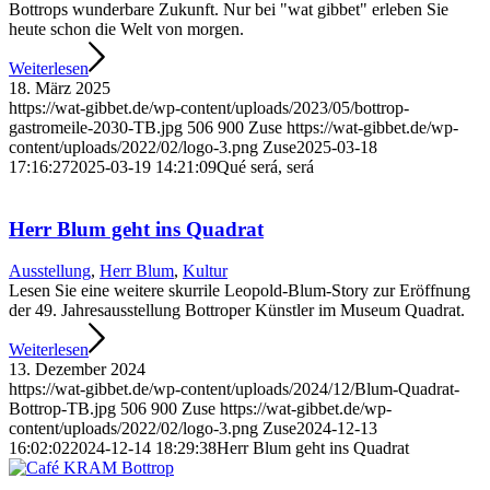
Bottrops wunderbare Zukunft. Nur bei "wat gibbet" erleben Sie
heute schon die Welt von morgen.
Weiterlesen
18. März 2025
https://wat-gibbet.de/wp-content/uploads/2023/05/bottrop-
gastromeile-2030-TB.jpg
506
900
Zuse
https://wat-gibbet.de/wp-
content/uploads/2022/02/logo-3.png
Zuse
2025-03-18
17:16:27
2025-03-19 14:21:09
Qué será, será
Herr Blum geht ins Quadrat
Ausstellung
,
Herr Blum
,
Kultur
Lesen Sie eine weitere skurrile Leopold-Blum-Story zur Eröffnung
der 49. Jahresausstellung Bottroper Künstler im Museum Quadrat.
Weiterlesen
13. Dezember 2024
https://wat-gibbet.de/wp-content/uploads/2024/12/Blum-Quadrat-
Bottrop-TB.jpg
506
900
Zuse
https://wat-gibbet.de/wp-
content/uploads/2022/02/logo-3.png
Zuse
2024-12-13
16:02:02
2024-12-14 18:29:38
Herr Blum geht ins Quadrat