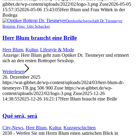
gibbet.de/wp-content/uploads/2022/02/logo-3.png
Zuse
2026-05-05
15:57:35
2026-05-06 15:43:05
Herr Blum und Frau Wittek in der
Bodega
Optikerfachgeschäft Dr. Tiesmeyer
Bottrop. Foto: Udo Schucker
Herr Blum braucht eine Brille
Herr Blum
,
Kultur
,
Lifestyle & Mode
Anzeige: Herr Blum geht zum Optiker Dr. Tiesmeyer und erinnert
sich an den ersten Bottroper Sexshop.
Weiterlesen
26. Dezember 2025
https://wat-gibbet.de/wp-content/uploads/2024/03/herr-blum-dr-
tiesmeyer-TB.jpg
506
900
Zuse
https://wat-gibbet.de/wp-
content/uploads/2022/02/logo-3.png
Zuse
2025-12-26
14:38:55
2025-12-26 16:21:17
Herr Blum braucht eine Brille
Qué será, será
City-News
,
Herr Blum
,
Kultur
,
Kurzgeschichten
2030 - Werfen Sie mit Herrn Blum einen satirischen Blick in