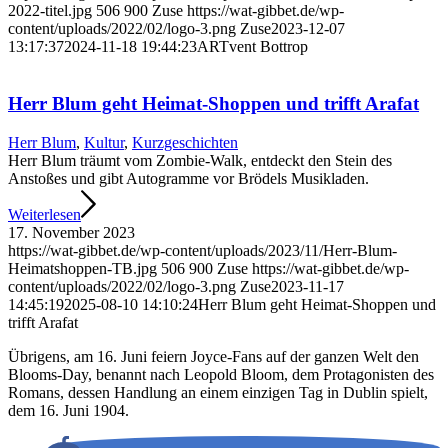
2022-titel.jpg
506
900
Zuse
https://wat-gibbet.de/wp-
content/uploads/2022/02/logo-3.png
Zuse
2023-12-07
13:17:37
2024-11-18 19:44:23
ARTvent Bottrop
Herr Blum geht Heimat-Shoppen und trifft Arafat
Herr Blum
,
Kultur
,
Kurzgeschichten
Herr Blum träumt vom Zombie-Walk, entdeckt den Stein des
Anstoßes und gibt Auto­gramme vor Brödels Musikladen.
Weiterlesen
17. November 2023
https://wat-gibbet.de/wp-content/uploads/2023/11/Herr-Blum-
Heimatshoppen-TB.jpg
506
900
Zuse
https://wat-gibbet.de/wp-
content/uploads/2022/02/logo-3.png
Zuse
2023-11-17
14:45:19
2025-08-10 14:10:24
Herr Blum geht Heimat-Shoppen und
trifft Arafat
Übrigens, am 16. Juni feiern Joyce-Fans auf der ganzen Welt den
Blooms-Day, benannt nach Leopold Bloom, dem Protagonisten des
Romans, dessen Handlung an einem einzigen Tag in Dublin spielt,
dem 16. Juni 1904.