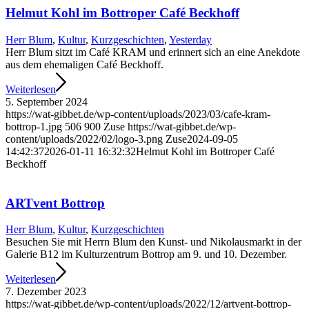
Helmut Kohl im Bottroper Café Beckhoff
Herr Blum
,
Kultur
,
Kurzgeschichten
,
Yesterday
Herr Blum sitzt im Café KRAM und erinnert sich an eine Anekdote
aus dem ehemaligen Café Beckhoff.
Weiterlesen
5. September 2024
https://wat-gibbet.de/wp-content/uploads/2023/03/cafe-kram-
bottrop-1.jpg
506
900
Zuse
https://wat-gibbet.de/wp-
content/uploads/2022/02/logo-3.png
Zuse
2024-09-05
14:42:37
2026-01-11 16:32:32
Helmut Kohl im Bottroper Café
Beckhoff
ARTvent Bottrop
Herr Blum
,
Kultur
,
Kurzgeschichten
Besuchen Sie mit Herrn Blum den Kunst- und Nikolausmarkt in der
Galerie B12 im Kulturzentrum Bottrop am 9. und 10. Dezember.
Weiterlesen
7. Dezember 2023
https://wat-gibbet.de/wp-content/uploads/2022/12/artvent-bottrop-