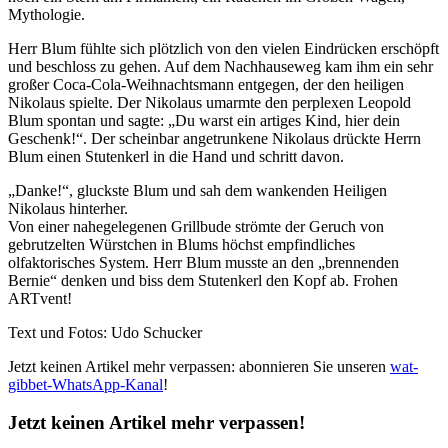
Mythologie.
Herr Blum fühlte sich plötzlich von den vielen Eindrücken erschöpft
und beschloss zu gehen. Auf dem Nachhauseweg kam ihm ein sehr
großer Coca-Cola-Weihnachtsmann entgegen, der den heiligen
Nikolaus spielte. Der Nikolaus umarmte den perplexen Leopold
Blum spontan und sagte: „Du warst ein artiges Kind, hier dein
Geschenk!“. Der scheinbar angetrunkene Nikolaus drückte Herrn
Blum einen Stutenkerl in die Hand und schritt davon.
„Danke!“, gluckste Blum und sah dem wankenden Heiligen
Nikolaus hinterher.
Von einer nahegelegenen Grillbude strömte der Geruch von
gebrutzelten Würstchen in Blums höchst empfindliches
olfaktorisches System. Herr Blum musste an den „brennenden
Bernie“ denken und biss dem Stutenkerl den Kopf ab. Frohen
ARTvent!
Text und Fotos: Udo Schucker
Jetzt keinen Artikel mehr verpassen: abonnieren Sie unseren
wat-
gibbet-WhatsApp-Kanal
!
Jetzt keinen Artikel mehr verpassen!