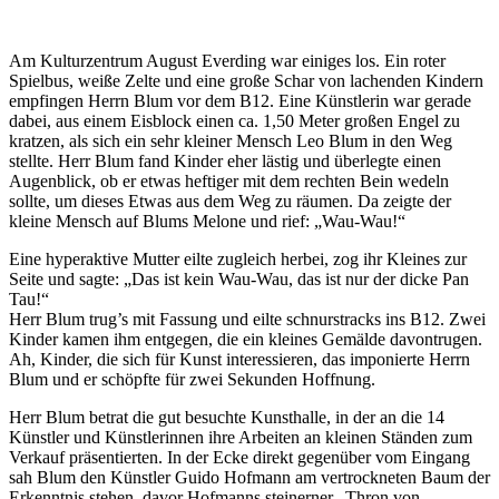
Am Kulturzentrum August Everding war einiges los. Ein roter
Spielbus, weiße Zelte und eine große Schar von lachenden Kindern
empfingen Herrn Blum vor dem B12. Eine Künstlerin war gerade
dabei, aus einem Eisblock einen ca. 1,50 Meter großen Engel zu
kratzen, als sich ein sehr kleiner Mensch Leo Blum in den Weg
stellte. Herr Blum fand Kinder eher lästig und überlegte einen
Augenblick, ob er etwas heftiger mit dem rechten Bein wedeln
sollte, um dieses Etwas aus dem Weg zu räumen. Da zeigte der
kleine Mensch auf Blums Melone und rief: „Wau-Wau!“
Eine hyperaktive Mutter eilte zugleich herbei, zog ihr Kleines zur
Seite und sagte: „Das ist kein Wau-Wau, das ist nur der dicke Pan
Tau!“
Herr Blum trug’s mit Fassung und eilte schnurstracks ins B12. Zwei
Kinder kamen ihm entgegen, die ein kleines Gemälde davontrugen.
Ah, Kinder, die sich für Kunst interessieren, das imponierte Herrn
Blum und er schöpfte für zwei Sekunden Hoffnung.
Herr Blum betrat die gut besuchte Kunsthalle, in der an die 14
Künstler und Künstlerinnen ihre Arbeiten an kleinen Ständen zum
Verkauf präsentierten. In der Ecke direkt gegenüber vom Eingang
sah Blum den Künstler Guido Hofmann am vertrockneten Baum der
Erkenntnis stehen, davor Hofmanns steinerner „Thron von