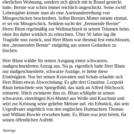
elterlichen Wohnung, sondern sich gleich mit in Brand gesteckt
hatte. Bernie war schon immer reichlich ungeschickt. Seine zwölf
Lebensjahre könnte man als eine Aneinanderreihung von
Missgeschicken beschreiben. Selbst Bernies Mutter meinte einmal,
er sei ein Missgeschick. Seitdem sucht der „brennende Bernie“
Herrn Blum regelmäßig zur Weihnachtzeit in seinen Träumen heim,
ohne ihn dabei wirklich zu erleuchten. Über 50 Jahre lag die
Tragödie nun zurück, und Herr Blum war diesmal fest entschlossen,
den „brennenden Bernie“ endgültig aus seinen Gedanken zu
löschen.
Herr Blum wählte für seinen Ausgang einen schwarzen,
maßgeschneiderten Anzug aus. Na ja, eigentlich hatte Herr Blum
nur maßgeschneiderte, schwarze Anzüge, er liebte diese
Eintönigkeit. Nur bei seinen Krawatten und Schals erlaubte sich
Herr Blum etwas Abwechslung: Es gibt drei Grautöne. Leopold
Blum betrachtete sein Spiegelbild, das stark an Alfred Hitchcock
erinnerte. Hitch zwinkerte ihm zu. Blum schlüpfte in seinen
schwarzen, einreihigen Kei-Mantel aus Wolle und Kaschmir und
setzt zur Krönung seine geliebte Melone auf, ein Erbstück, das sein
Urgroßvater angeblich von den englischen Hutmachern Thomas
und William Bowler erworben hatte. Er, Blum war jetzt bereit, für
seinen öffentlichen Auftritt.
Anzeige