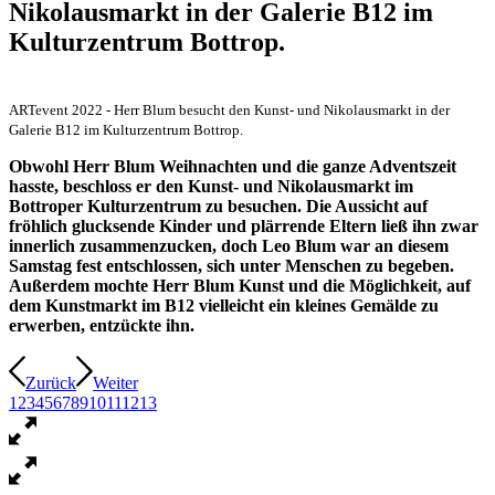
Nikolausmarkt in der Galerie B12 im
Kulturzentrum Bottrop.
ARTevent 2022 - Herr Blum besucht den Kunst- und Nikolausmarkt in der
Galerie B12 im Kulturzentrum Bottrop.
Obwohl Herr Blum Weihnachten und die ganze Adventszeit
hasste, beschloss er den Kunst- und Nikolausmarkt im
Bottroper Kulturzentrum zu besuchen. Die Aussicht auf
fröhlich glucksende Kinder und plärrende Eltern ließ ihn zwar
innerlich zusammenzucken, doch Leo Blum war an diesem
Samstag fest entschlossen, sich unter Menschen zu begeben.
Außerdem mochte Herr Blum Kunst und die Möglichkeit, auf
dem Kunstmarkt im B12 vielleicht ein kleines Gemälde zu
erwerben, entzückte ihn.
Zurück
Weiter
1
2
3
4
5
6
7
8
9
10
11
12
13