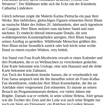
Westeros“. Der Bildhauer teilte sich die Ecke mit der Künstlerin
Catharina Lindeskov.
Gleich nebenan zeigte die Malerin Karina Pietrucha ein paar ihrer
Werke. Ihre farbfrohen, glubschigen Figuren erinnerten Herrn Blum
an russische Maler des frühen 20. Jahrhunderts, aber auch irgendwie
an Gauguin. Herr Blum stolziert zum nächsten Stand und zum
nächsten. Er entdeckt überall interessante Details, die sein
wohltemperiertes Kunstempfinden anregten. Herr Blum begann
seinen Ausflug zu genießen. Wildfremde Menschen grüßten ihn.
Herr Blum nickte freundlich zurück oder hob leicht seine rechte
Hand zu einem royalen Winken, very british.
Am Stand von Frau Kraft-Mysliwietz erwarb er einen Kalender und
drei Postkarten, die er zu Weihnachten zu verschenken gedachte.
Eine Karte bekommt sein Urologe, eine sein Hausarzt und die dritte
Karte bekommt sein Zahnarzt.
Am Tisch der Künstlerin Irmelin Sansen, die er versehentlich mit
Frau Sansa ansprach und die ihn daraufhin sofort als Franz-Kafka-
Fan identifizierte, entdeckte Herr Blum Kunstobjekte, die ihn an
Artefakte einer vergessenen Zeit erinnerten. Er musste an seinen
Besuch im Pergamonmuseum denken, vor vielen Jahren mit
Brigitte. Damals war er verliebt, in seine schöne Helena. Aber genau
wie die Tochter des Zeus und der Leda war auch seine Brigitte nur
noch ein Stern am Firmament, ein Rädchen im Großen Wagen,