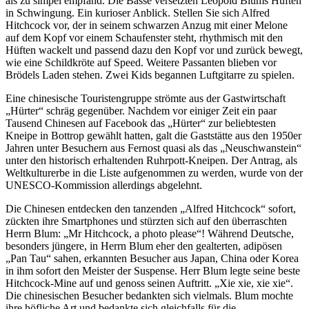
als zu simpel empfand. Die Bässe versetzten Leopold Blums Hüften
in Schwingung. Ein kurioser Anblick. Stellen Sie sich Alfred
Hitchcock vor, der in seinem schwarzen Anzug mit einer Melone
auf dem Kopf vor einem Schaufenster steht, rhythmisch mit den
Hüften wackelt und passend dazu den Kopf vor und zurück bewegt,
wie eine Schildkröte auf Speed. Weitere Passanten blieben vor
Brödels Laden stehen. Zwei Kids begannen Luftgitarre zu spielen.
Eine chinesische Touristengruppe strömte aus der Gastwirtschaft
„Hürter“ schräg gegenüber. Nachdem vor einiger Zeit ein paar
Tausend Chinesen auf Facebook das „Hürter“ zur beliebtesten
Kneipe in Bottrop gewählt hatten, galt die Gaststätte aus den 1950er
Jahren unter Besuchern aus Fernost quasi als das „Neuschwanstein“
unter den historisch erhaltenden Ruhrpott-Kneipen. Der Antrag, als
Weltkulturerbe in die Liste aufgenommen zu werden, wurde von der
UNESCO-Kommission allerdings abgelehnt.
Die Chinesen entdecken den tanzenden „Alfred Hitchcock“ sofort,
zückten ihre Smartphones und stürzten sich auf den überraschten
Herrn Blum: „Mr Hitchcock, a photo please“! Während Deutsche,
besonders jüngere, in Herrn Blum eher den gealterten, adipösen
„Pan Tau“ sahen, erkannten Besucher aus Japan, China oder Korea
in ihm sofort den Meister der Suspense. Herr Blum legte seine beste
Hitchcock-Mine auf und genoss seinen Auftritt. „Xie xie, xie xie“.
Die chinesischen Besucher bedankten sich vielmals. Blum mochte
ihre höfliche Art und bedankte sich gleichfalls für die