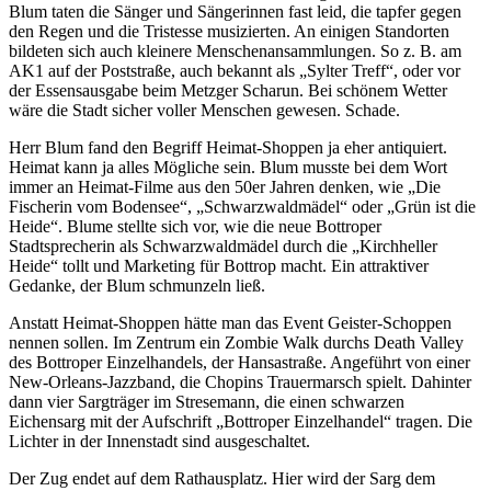
Blum taten die Sänger und Sängerinnen fast leid, die tapfer gegen
den Regen und die Tristesse musizierten. An einigen Standorten
bildeten sich auch kleinere Menschenansammlungen. So z. B. am
AK1 auf der Poststraße, auch bekannt als „Sylter Treff“, oder vor
der Essensausgabe beim Metzger Scharun. Bei schönem Wetter
wäre die Stadt sicher voller Menschen gewesen. Schade.
Herr Blum fand den Begriff Heimat-Shoppen ja eher antiquiert.
Heimat kann ja alles Mögliche sein. Blum musste bei dem Wort
immer an Heimat-Filme aus den 50er Jahren denken, wie „Die
Fischerin vom Bodensee“, „Schwarzwaldmädel“ oder „Grün ist die
Heide“. Blume stellte sich vor, wie die neue Bottroper
Stadtsprecherin als Schwarzwaldmädel durch die „Kirchheller
Heide“ tollt und Marketing für Bottrop macht. Ein attraktiver
Gedanke, der Blum schmunzeln ließ.
Anstatt Heimat-Shoppen hätte man das Event Geister-Schoppen
nennen sollen. Im Zentrum ein Zombie Walk durchs Death Valley
des Bottroper Einzelhandels, der Hansastraße. Angeführt von einer
New-Orleans-Jazzband, die Chopins Trauermarsch spielt. Dahinter
dann vier Sargträger im Stresemann, die einen schwarzen
Eichensarg mit der Aufschrift „Bottroper Einzelhandel“ tragen. Die
Lichter in der Innenstadt sind ausgeschaltet.
Der Zug endet auf dem Rathausplatz. Hier wird der Sarg dem