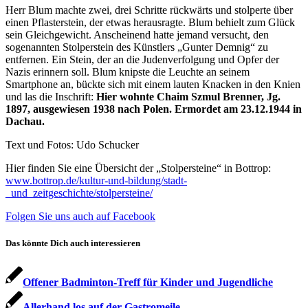
Herr Blum machte zwei, drei Schritte rückwärts und stolperte über
einen Pflasterstein, der etwas herausragte. Blum behielt zum Glück
sein Gleichgewicht. Anscheinend hatte jemand versucht, den
sogenannten Stolperstein des Künstlers „Gunter Demnig“ zu
entfernen. Ein Stein, der an die Judenverfolgung und Opfer der
Nazis erinnern soll. Blum knipste die Leuchte an seinem
Smartphone an, bückte sich mit einem lauten Knacken in den Knien
und las die Inschrift:
Hier wohnte Chaim Szmul Brenner, Jg.
1897, ausgewiesen 1938 nach Polen. Ermordet am 23.12.1944 in
Dachau.
Text und Fotos: Udo Schucker
Hier finden Sie eine Übersicht der „Stolpersteine“ in Bottrop:
www.bottrop.de/kultur-und-bildung/stadt-
_und_zeitgeschichte/stolpersteine/
Folgen Sie uns auch auf Facebook
Das könnte Dich auch interessieren
Offener Badminton-Treff für Kinder und Jugendliche
Allerhand los auf der Gastromeile