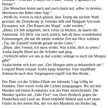
Hamas’“.
„Die Menschen hören nach und nach damit auf, selber zu denken,
überlassen das lieber einer App.“
„Weißt du, wovor es mich gruselt, dass Trump die nächste Wahl
gewinnt, die Demokratie in Amerika fällt und Margaret Atwoods
Dystopien, wie ‚Der Report der Magd‘, wahr werden.“
„Blum, ich hab aufgehört, nach vorne zu blicken, da lauern die
Alpträume. Ich blick’ nur noch zurück, hab all diese wunderbaren
Erinnerungen, die mir für meine restliche Zeit das Herz wärmen.
„Tja, die Zukunft verheißt gerade nichts Gutes.“
„Blum, alter Freund, ich muss weiter. War schön, dich zu sehen.“
Arafat klopfte Blum auf die Schulter und ging.
„Vielleicht sehen wir uns ja mal wieder, solange es noch ein Morgen
gibt!“
Arafat drehte sich kurz um: „Der Morgen stirbt ja bekanntlich nie.“
Leopold Blum schaute Arafat lange hinterher. Eine unstillbare
Sehnsucht nach dem Vergangenen ergriff von ihm Besitz.
Der Platz vor der Tchibo-Filiale am Altmarkt 5 lag völlig im
Dunklen. Hier waren wohl alle Lichter ausgegangen. Bis auf drei
Musiker mit einem Kontrabass war der Platz menschenleer. Die
Musiker spielen mit „Take Five“ von Dave Brubeck gegen die
Dunkelheit und Leere an. Blum empfand Mitleid und warf einen
Fünfer in den leeren Hut, der vor den Musikern am Boden lag.