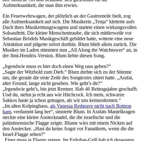
Aufmerksamkeit, die man ihm erwies.
Ein Feuerwehrwagen, der plötzlich an der Gastromeile hielt, zog
alle Aufmerksamkeit auf sich. Die Musikerin „Tenja“ kletterte aufs
Dach ihres Musikrettungswagens und startete einen wirkungsvollen
Soloauftritt. Die kleine Menschentraube, die sich mittlerweile vor
Sebastian Brödels Musikgeschäft gebildet hatte, witterte eine neue
Attraktion und pilgerte sofort dorthin. Blum blieb allein zurück. Die
Musiker im Laden stimmten nun „All Along the Watchtower“ an, in
der Jimi-Hendrix-Version. Blum liebte diesen Song.
„Irgendwie muss es hier doch einen Weg raus geben?“
„Sagte der Witzbold zum Dieb.“ Blum drehte sich zu der Stimme
um, die gerade die erste Zeile des Songtextes zitiert hatte. „Arafat,
alter Freund, lange nicht gesehen. Wie geht’s dir?“
„Irgendwie geht’s, bin jetzt Rentner. Hab 46 Beitragsjahre geschafft.
Und du, siehst ja echt aus wie Hitchcock. Ich mein, schwarze
Sakkos haste ja schon getragen, als wir uns kennenlernten.“
„Im alten Kolpinghaus,
als Vanessa Redgrave nicht nach Bottrop
kam
, verdammt lang her“, sinnierte Blum. In Arafats Mantelkragen
steckte eine kleine Anstecknadel, die die israelische und die
palästinensische Flagge zeigte. Blume wies mit einem Nicken auf
den Anstecker. „Hast du keine Angst vor Fanatikern, wenn die die
Israel-Flagge sehen?“
„Einer muss ja Flagge zeigen. Im Erdoğan-Grill hab ich deswegen