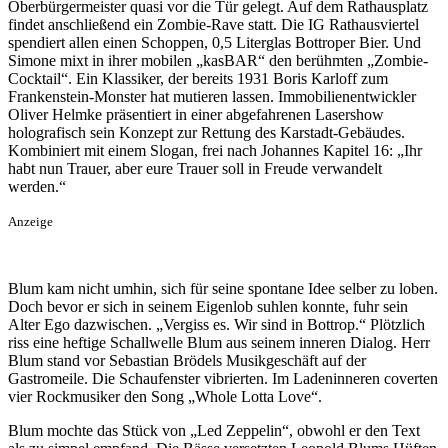
Oberbürgermeister quasi vor die Tür gelegt. Auf dem Rathausplatz
findet anschließend ein Zombie-Rave statt. Die IG Rathausviertel
spendiert allen einen Schoppen, 0,5 Literglas Bottroper Bier. Und
Simone mixt in ihrer mobilen „kasBAR“ den berühmten „Zombie-
Cocktail“. Ein Klassiker, der bereits 1931 Boris Karloff zum
Frankenstein-Monster hat mutieren lassen. Immobilienentwickler
Oliver Helmke präsentiert in einer abgefahrenen Lasershow
holografisch sein Konzept zur Rettung des Karstadt-Gebäudes.
Kombiniert mit einem Slogan, frei nach Johannes Kapitel 16: „Ihr
habt nun Trauer, aber eure Trauer soll in Freude verwandelt
werden.“
Anzeige
Blum kam nicht umhin, sich für seine spontane Idee selber zu loben.
Doch bevor er sich in seinem Eigenlob suhlen konnte, fuhr sein
Alter Ego dazwischen. „Vergiss es. Wir sind in Bottrop.“ Plötzlich
riss eine heftige Schallwelle Blum aus seinem inneren Dialog. Herr
Blum stand vor Sebastian Brödels Musikgeschäft auf der
Gastromeile. Die Schaufenster vibrierten. Im Ladeninneren coverten
vier Rockmusiker den Song „Whole Lotta Love“.
Blum mochte das Stück von „Led Zeppelin“, obwohl er den Text