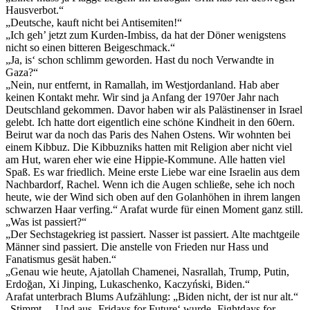
Hausverbot.“
„Deutsche, kauft nicht bei Antisemiten!“
„Ich geh’ jetzt zum Kurden-Imbiss, da hat der Döner wenigstens
nicht so einen bitteren Beigeschmack.“
„Ja, is‘ schon schlimm geworden. Hast du noch Verwandte in
Gaza?“
„Nein, nur entfernt, in Ramallah, im Westjordanland. Hab aber
keinen Kontakt mehr. Wir sind ja Anfang der 1970er Jahr nach
Deutschland gekommen. Davor haben wir als Palästinenser in Israel
gelebt. Ich hatte dort eigentlich eine schöne Kindheit in den 60ern.
Beirut war da noch das Paris des Nahen Ostens. Wir wohnten bei
einem Kibbuz. Die Kibbuzniks hatten mit Religion aber nicht viel
am Hut, waren eher wie eine Hippie-Kommune. Alle hatten viel
Spaß. Es war friedlich. Meine erste Liebe war eine Israelin aus dem
Nachbardorf, Rachel. Wenn ich die Augen schließe, sehe ich noch
heute, wie der Wind sich oben auf den Golanhöhen in ihrem langen
schwarzen Haar verfing.“ Arafat wurde für einen Moment ganz still.
„Was ist passiert?“
„Der Sechstagekrieg ist passiert. Nasser ist passiert. Alte machtgeile
Männer sind passiert. Die anstelle von Frieden nur Hass und
Fanatismus gesät haben.“
„Genau wie heute, Ajatollah Chamenei, Nasrallah, Trump, Putin,
Erdoğan, Xi Jinping, Lukaschenko, Kaczyński, Biden.“
Arafat unterbrach Blums Aufzählung: „Biden nicht, der ist nur alt.“
„Stimmt. – Und aus ‚Fridays for Future‘ wurde ‚Fightdays for