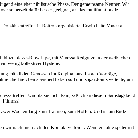
en Jugend eine eher nihilistische Phase. Der gemeinsame Nenner: Wir
ar seinerzeit dafür besser geeignet, als das multifunktionale
otzkistentreffen in Bottrop organisierte. Erwin hatte Vanessa
och hinzu, dass »Blow Up«, mit Vanessa Redgrave in der weiblichen
ein wenig kollektiver Hysterie.
altung mit all den Genossen im Kolpinghaus. Es gab Vorträge,
lreiche Bierchen spendiert haben soll und sogar Joints verteilte, um
Vanessa treffen. Und da sie nicht kam, saß ich an diesem Samstagabend
. Filmriss!
ger zwei Wochen lang zum Träumen, zum Hoffen. Und ist am Ende
ben wir nach und nach den Kontakt verloren. Wenn er Jahre später mit