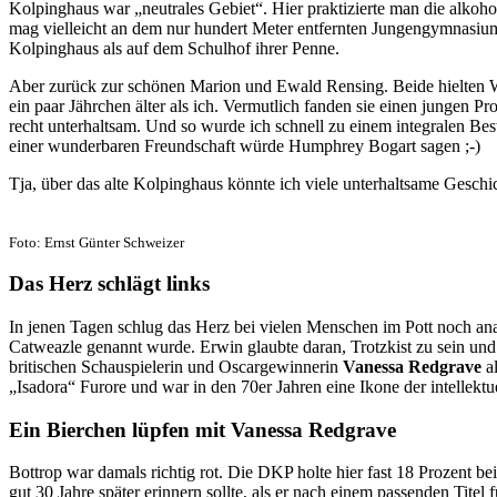
Kolpinghaus war „neutrales Gebiet“. Hier praktizierte man die alkoho
mag vielleicht an dem nur hundert Meter entfernten Jungengymnasium
Kolpinghaus als auf dem Schulhof ihrer Penne.
Aber zurück zur schönen Marion und Ewald Rensing. Beide hielten W
ein paar Jährchen älter als ich. Vermutlich fanden sie einen jungen P
recht unterhaltsam. Und so wurde ich schnell zu einem integralen Bes
einer wunderbaren Freundschaft würde Humphrey Bogart sagen ;-)
Tja, über das alte Kolpinghaus könnte ich viele unterhaltsame Geschi
Foto: Ernst Günter Schweizer
Das Herz schlägt links
In jenen Tagen schlug das Herz bei vielen Menschen im Pott noch ana
Catweazle genannt wurde. Erwin glaubte daran, Trotzkist zu sein und 
britischen Schauspielerin und Oscargewinnerin
Vanessa Redgrave
al
„Isadora“ Furore und war in den 70er Jahren eine Ikone der intellektu
Ein Bierchen lüpfen mit Vanessa Redgrave
Bottrop war damals richtig rot. Die DKP holte hier fast 18 Prozent
gut 30 Jahre später erinnern sollte, als er nach einem passenden Tite