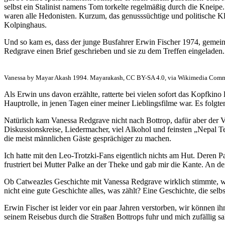
selbst ein Stalinist namens Tom torkelte regelmäßig durch die Kneipe.
waren alle Hedonisten. Kurzum, das genusssüchtige und politische Klim
Kolpinghaus.
Und so kam es, dass der junge Busfahrer Erwin Fischer 1974, gemeins
Redgrave einen Brief geschrieben und sie zu dem Treffen eingeladen.
Vanessa by Mayar Akash 1994. Mayarakash, CC BY-SA 4.0, via Wikimedia Com
Als Erwin uns davon erzählte, ratterte bei vielen sofort das Kopfki
Hauptrolle, in jenen Tagen einer meiner Lieblingsfilme war. Es folgt
Natürlich kam Vanessa Redgrave nicht nach Bottrop, dafür aber der Ve
Diskussionskreise, Liedermacher, viel Alkohol und feinsten „Nepal Te
die meist männlichen Gäste gesprächiger zu machen.
Ich hatte mit den Leo-Trotzki-Fans eigentlich nichts am Hut. Deren P
frustriert bei Mutter Palke an der Theke und gab mir die Kante. An de
Ob Catweazles Geschichte mit Vanessa Redgrave wirklich stimmte, w
nicht eine gute Geschichte alles, was zählt? Eine Geschichte, die sel
Erwin Fischer ist leider vor ein paar Jahren verstorben, wir können
seinem Reisebus durch die Straßen Bottrops fuhr und mich zufällig s