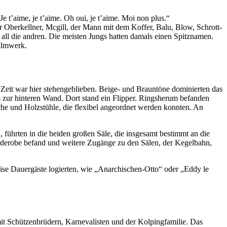
 t’aime, je t’aime. Oh oui, je t’aime. Moi non plus.“
der Oberkellner, Mcgill, der Mann mit dem Koffer, Balu, Blow, Schrott-
 all die andren. Die meisten Jungs hatten damals einen Spitznamen.
Filmwerk.
 Zeit war hier stehengeblieben. Beige- und Brauntöne dominierten das
 zur hinteren Wand. Dort stand ein Flipper. Ringsherum befanden
che und Holzstühle, die flexibel angeordnet werden konnten. An
ührten in die beiden großen Säle, die insgesamt bestimmt an die
arderobe befand und weitere Zugänge zu den Sälen, der Kegelbahn,
eise Dauergäste logierten, wie „Anarchischen-Otto“ oder „Eddy le
mit Schützenbrüdern, Karnevalisten und der Kolpingfamilie. Das