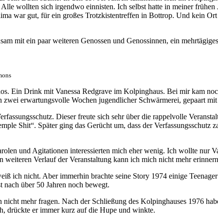
 Alle wollten sich irgendwo einnisten. Ich selbst hatte in meiner früh
a war gut, für ein großes Trotzkistentreffen in Bottrop. Und kein Ort w
am mit ein paar weiteren Genossen und Genossinnen, ein mehrtägiges Tr
mons
no los. Ein Drink mit Vanessa Redgrave im Kolpinghaus. Bei mir kam n
en zwei erwartungsvolle Wochen jugendlicher Schwärmerei, gepaart mit 
rfassungsschutz. Dieser freute sich sehr über die rappelvolle Veranst
mple Shit“. Später ging das Gerücht um, dass der Verfassungsschutz zah
arolen und Agitationen interessierten mich eher wenig. Ich wollte nur 
n weiteren Verlauf der Veranstaltung kann ich mich nicht mehr erinnern
eiß ich nicht. Aber immerhin brachte seine Story 1974 einige Teena
bst nach über 50 Jahren noch bewegt.
 ihn nicht mehr fragen. Nach der Schließung des Kolpinghauses 1976 ha
ah, drückte er immer kurz auf die Hupe und winkte.