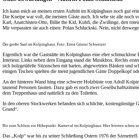
Ich kann mich an meinen ersten Auftritt im Kolpinghaus noch gut erin
Die Kneipe war voll, die meisten Gäste auch. Ich sehe sie alle noch v
Karl, Anarchisten-Otto, Billie the Kid, Kuhfi, die Zwillinge, den ro
Mir verpassten sie auch einen: Polan Schluckski. Nein, nicht deswe
Der große Saal im Kolpinghaus. Foto: Ernst Günter Schweizer
Eigentlich war die Gaststätte im Kolpinghaus eine eher schmucklose 
Interieur. Links neben dem Eingang stand die Musikbox. Rechts erst
sich holzgetäfelte Sitznischen mit harten, abgewetzten Bänken und s
einigen Tischen spielten die meist jugendlichen Gäste Doppelkopf ode
An der hinteren Wand hing eine schwere Holzbüste von Adolf Kolping
tausend Personen fassten. Dazu gab es noch zwei Gesellschaftszimmer
dem Treppenhaus und natürlich zu den Toiletten.
In den oberen Stockwerken befanden sich schlichte, kostengünstige G
Grand“.
Bis zum Schluss ein Höhepunkt: Karneval im Kolpinghaus. Hier feierten schon un
Das „Kolp“ war bis zu seiner Schließung Ostern 1976 der Szenetreff.