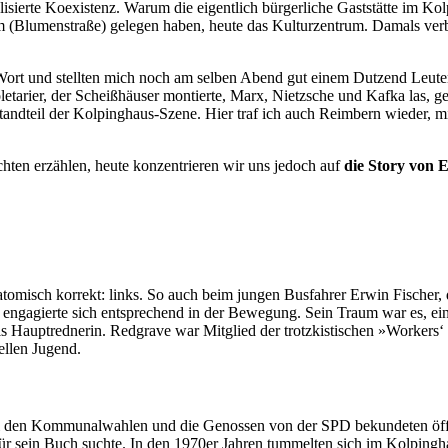
lisierte Koexistenz. Warum die eigentlich bürgerliche Gaststätte im Ko
 (Blumenstraße) gelegen haben, heute das Kulturzentrum. Damals verbr
ort und stellten mich noch am selben Abend gut einem Dutzend Leuten
roletarier, der Scheißhäuser montierte, Marx, Nietzsche und Kafka las,
tandteil der Kolpinghaus-Szene. Hier traf ich auch Reimbern wieder, mi
chten erzählen, heute konzentrieren wir uns jedoch auf
die Story von 
tomisch korrekt: links. So auch beim jungen Busfahrer Erwin Fischer, 
engagierte sich entsprechend in der Bewegung. Sein Traum war es, ein e
s Hauptrednerin. Redgrave war Mitglied der trotzkistischen »Workers
ellen Jugend.
 bei den Kommunalwahlen und die Genossen von der SPD bekundeten öffe
l für sein Buch suchte. In den 1970er Jahren tummelten sich im Kolping