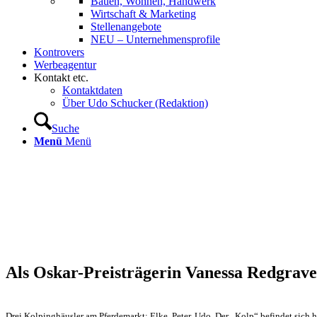
Bauen, Wohnen, Handwerk
Wirtschaft & Marketing
Stellenangebote
NEU – Unternehmens­profile
Kontrovers
Werbeagentur
Kontakt etc.
Kontaktdaten
Über Udo Schucker (Redaktion)
Suche
Menü
Menü
Als Oskar-Preisträgerin Vanessa Redgrave
Drei Kolpinghäusler am Pferdemarkt: Elke, Peter, Udo. Der „Kolp“ befindet sich hi