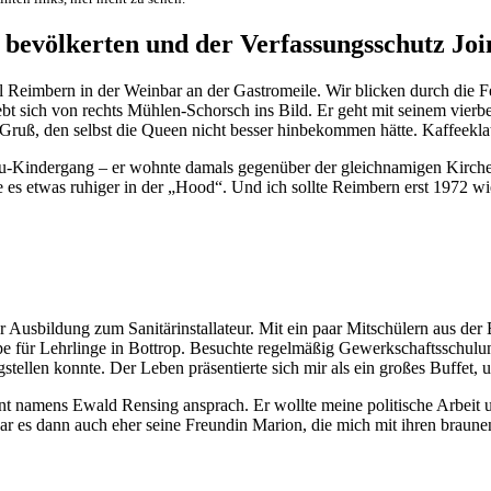
bevölkerten und der Verfassungsschutz Join
eimbern in der Weinbar an der Gastromeile. Wir blicken durch die Fen
 sich von rechts Mühlen-Schorsch ins Bild. Er geht mit seinem vierbei
 Gruß, den selbst die Queen nicht besser hinbekommen hätte. Kaffeekl
-Kindergang – er wohnte damals gegenüber der gleichnamigen Kirche ­­
e es etwas ruhiger in der „Hood“. Und ich sollte Reimbern erst 1972 w
r Ausbildung zum Sanitärinstallateur. Mit ein paar Mitschülern aus de
ppe für Lehrlinge in Bottrop. Besuchte regelmäßig Gewerkschaftsschul
stellen konnte. Der Leben präsentierte sich mir als ein großes Buffet, 
nt namens Ewald Rensing ansprach. Er wollte meine politische Arbeit
war es dann auch eher seine Freundin Marion, die mich mit ihren braune