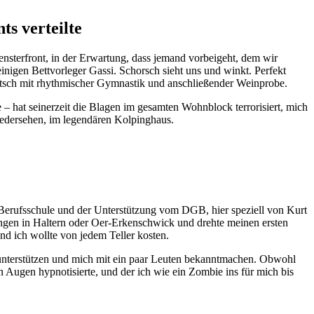
ts verteilte
sterfront, in der Erwartung, dass jemand vorbeigeht, dem wir
nigen Bettvorleger Gassi. Schorsch sieht uns und winkt. Perfekt
atsch mit rhythmischer Gymnastik und anschließender Weinprobe.
– hat seinerzeit die Blagen im gesamten Wohnblock terrorisiert, mich
iedersehen, im legendären Kolpinghaus.
r Berufsschule und der Unterstützung vom DGB, hier speziell von Kurt
ungen in Haltern oder Oer-Erkenschwick und drehte meinen ersten
und ich wollte von jedem Teller kosten.
 unterstützen und mich mit ein paar Leuten bekanntmachen. Obwohl
n Augen hypnotisierte, und der ich wie ein Zombie ins für mich bis