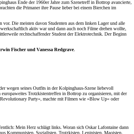
lpinghaus Ende der 1960er Jahre zum Szenetreff in Bottrop avancierte,
achten die Primaner ihre Pause lieber bei einem Bierchen im
 vor. Die meisten davon Studenten aus dem linken Lager und alle
 gewerkschaftlich aktiv war und dann auch noch Filme drehen wollte,
ttlerweile rechtschaffender Student der Elektrotechnik. Der Beginn
Erwin Fischer und Vanessa Redgrave
.
der wegen seines Outfits in der Kolpinghaus-Szene liebevoll
uropaweites Trotzkistentreffen in Bottrop zu organisieren, mit der
‘ Revolutionary Party«, machte mit Filmen wie »Blow Up« oder
ntlich: Mein Herz schlägt links. Woran sich Oskar Lafontaine dann
haus Kommunisten, Sozialisten, Trotzkisten, Leninisten, Maoisten,