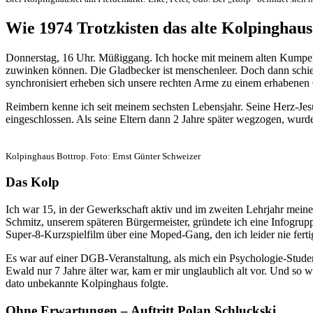
Wie 1974 Trotzkisten das alte Kolpinghaus 
Donnerstag, 16 Uhr. Müßiggang. Ich hocke mit meinem alten Kumpel R
zuwinken können. Die Gladbecker ist menschenleer. Doch dann schiebt
synchronisiert erheben sich unsere rechten Arme zu einem erhabenen
Reimbern kenne ich seit meinem sechsten Lebensjahr. Seine Herz-Jesu
eingeschlossen. Als seine Eltern dann 2 Jahre später wegzogen, wurd
Kolpinghaus Bottrop. Foto: Ernst Günter Schweizer
Das Kolp
Ich war 15, in der Gewerkschaft aktiv und im zweiten Lehrjahr meine
Schmitz, unserem späteren Bürgermeister, gründete ich eine Infogru
Super-8-Kurzspielfilm über eine Moped-Gang, den ich leider nie fertig
Es war auf einer DGB-Veranstaltung, als mich ein Psychologie-Stude
Ewald nur 7 Jahre älter war, kam er mir unglaublich alt vor. Und so 
dato unbekannte Kolpinghaus folgte.
Ohne Erwartungen – Auftritt Polan Schluckski