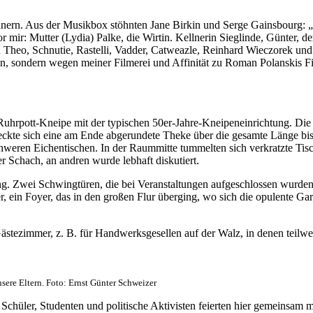
nern. Aus der Musikbox stöhnten Jane Birkin und Serge Gainsbourg: „Je
or mir: Mutter (Lydia) Palke, die Wirtin. Kellnerin Sieglinde, Günter, 
ten Theo, Schnutie, Rastelli, Vadder, Catweazle, Reinhard Wieczorek und
gen, sondern wegen meiner Filmerei und Affinität zu Roman Polanskis 
Ruhrpott-Kneipe mit der typischen 50er-Jahre-Kneipeneinrichtung. Die
reckte sich eine am Ende abgerundete Theke über die gesamte Länge bis
chweren Eichentischen. In der Raummitte tummelten sich verkratzte Tis
r Schach, an andren wurde lebhaft diskutiert.
. Zwei Schwingtüren, die bei Veranstaltungen aufgeschlossen wurden, f
, ein Foyer, das in den großen Flur überging, wo sich die opulente G
ästezimmer, z. B. für Handwerksgesellen auf der Walz, in denen teilw
sere Eltern. Foto: Ernst Günter Schweizer
 Schüler, Studenten und politische Aktivisten feierten hier gemeinsam 