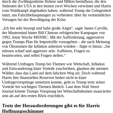
durch die Zwillingsstürme Helene und Milton beeinflusst, die den
Südosten der USA in den letzten zwei Wochen verwüstet und Harris
vom Wahlkampf abgehalten haben, während Trump die Gelegenheit
nutzt, um Falschbehauptungen zu verbreiten: über ihr vermeintliches
Versagen bei der Bewältigung der Krise.
„Ich bin sehr besorgt und habe große Angst“, sagte James Carville,
der Mastermind hinter Bill Clintons erfolgreicher Kampagne von
1992, letzte Woche MSNBC. Mit der Aufforderung, aggressiver
gegen Trumps Plan für Importzölle vorzugehen – die nach Meinung
von Ökonomen die Inflation anheizen würden – fügte er hinzu: „Sie
müssen scharf und aggressiv sein. Aufhören, Fragen zu
beantworten, und selbst Fragen stellen.“
Während Umfragen Trump bei Themen wie Wirtschaft, Inflation
und Einwanderung klare Vorteile zuschreiben, glauben die meisten
Wähler, dass das Land auf dem falschen Weg sei. Doch während
Harris ihre finanziellen Reserven bisher nicht in klare
Umfragevorsprünge umsetzen konnte, geht es Trump trotz seiner
Vorteile bei wichtigen Themen ähnlich. Laut dem Wall Street
Journal könnte Trumps Vorsprung bei Wirtschaftsthemen nuancierter
sein als auf den ersten Blick ersichtlich.
Trotz der Herausforderungen gibt es für Harris
Hoffnungsschimmer