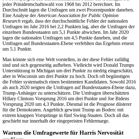
jeder Präsidentschaftswahl von 1968 bis 2012 berechnet. Im
Durchschnitt lagen die Umfragen um zwei Prozentpunkte daneben.
Eine Analyse der
American Association for Public Opinion
Research
ergab, dass der durchschnittliche Fehler der nationalen
Umfragen im Jahr 2016 bei 2,2 Punkten lag, aber die Umfragen der
einzelnen Bundesstaaten um 5,1 Punkte abwichen. Im Jahr 2020
lagen die nationalen Umfragen um 4,5 Punkte daneben, und die
Umfragen auf Bundesstaaten-Ebene verfehlten das Ergebnis erneut
um 5,1 Punkte.
Man könnte sich eine Welt vorstellen, in der diese Fehler zufällig
sind und sich gegenseitig aufheben. Vielleicht wird Donald Trumps
Unterstützung in Michigan um drei Punkte zu niedrig eingeschätzt,
aber in Wisconsin um drei Punkte zu hoch. Doch oft begünstigen
die Fehler systematisch einen bestimmten Kandidaten. Sowohl 2016
als auch 2020 neigten die Umfragen auf Bundesstaaten-Ebene dazu,
Trump-Anhänger zu unterschätzen. Die Umfragen überschätzten
Hillary Clintons Vorsprung 2016 um drei Punkte und Joe Bidens
Vorsprung 2020 um 4,3 Punkte. Diesmal ist die Prognose düsterer
für die Demokraten. Angeblich gewinnt Trump an Boden: mit
extrem knappen Vorsprünge in fünf Swing-Staaten. Doch all das
geschieht nur innerhalb der eingepreisten Fehlermarge.
Warum die Umfragewerte für Harris Nervosität