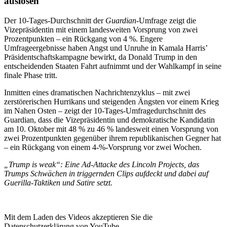
auslösen
Der 10-Tages-Durchschnitt der
Guardian
-Umfrage zeigt die
Vizepräsidentin mit einem landesweiten Vorsprung von zwei
Prozentpunkten – ein Rückgang von 4 %. Engere
Umfrageergebnisse haben Angst und Unruhe in Kamala Harris’
Präsidentschaftskampagne bewirkt, da Donald Trump in den
entscheidenden Staaten Fahrt aufnimmt und der Wahlkampf in seine
finale Phase tritt.
Inmitten eines dramatischen Nachrichtenzyklus – mit zwei
zerstörerischen Hurrikans und steigenden Ängsten vor einem Krieg
im Nahen Osten – zeigt der 10-Tages-Umfragedurchschnitt des
Guardian, dass die Vizepräsidentin und demokratische Kandidatin
am 10. Oktober mit 48 % zu 46 % landesweit einen Vorsprung von
zwei Prozentpunkten gegenüber ihrem republikanischen Gegner hat
– ein Rückgang von einem 4-%-Vorsprung vor zwei Wochen.
„Trump is weak“: Eine Ad-Attacke des Lincoln Projects, das
Trumps Schwächen in triggernden Clips aufdeckt und dabei auf
Guerilla-Taktiken und Satire setzt.
Mit dem Laden des Videos akzeptieren Sie die
Datenschutzerklärung von YouTube.