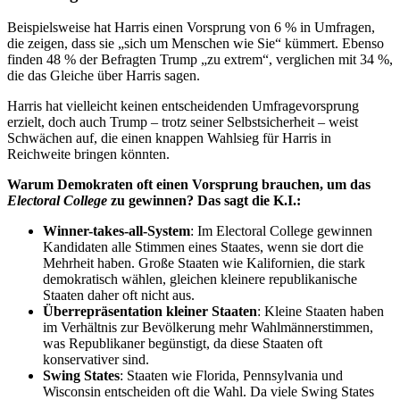
Beispielsweise hat Harris einen Vorsprung von 6 % in Umfragen,
die zeigen, dass sie „sich um Menschen wie Sie“ kümmert. Ebenso
finden 48 % der Befragten Trump „zu extrem“, verglichen mit 34 %,
die das Gleiche über Harris sagen.
Harris hat vielleicht keinen entscheidenden Umfragevorsprung
erzielt, doch auch Trump – trotz seiner Selbstsicherheit – weist
Schwächen auf, die einen knappen Wahlsieg für Harris in
Reichweite bringen könnten.
Warum Demokraten oft einen Vorsprung brauchen, um das
Electoral College
zu gewinnen? Das sagt die K.I.:
Winner-takes-all-System
: Im Electoral College gewinnen
Kandidaten alle Stimmen eines Staates, wenn sie dort die
Mehrheit haben. Große Staaten wie Kalifornien, die stark
demokratisch wählen, gleichen kleinere republikanische
Staaten daher oft nicht aus.
Überrepräsentation kleiner Staaten
: Kleine Staaten haben
im Verhältnis zur Bevölkerung mehr Wahlmännerstimmen,
was Republikaner begünstigt, da diese Staaten oft
konservativer sind.
Swing States
: Staaten wie Florida, Pennsylvania und
Wisconsin entscheiden oft die Wahl. Da viele Swing States