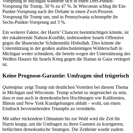
Vorsprung in Michigan wandelte sich in einen Drei-Punkte-
Vorsprung für Trump, 50 % zu 47 %. In Wisconsin schlug ihr Ein-
Punkte-Vorsprung nach der Debatte in einen Zwei-Prozent-
Vorsprung für Trump um, und in Pennsylvania schrumpfte ihr
Sechs-Punkte-Vorsprung auf 3 %.
Ein weiterer Faktor, der Harris’ Chancen beeinträchtigen könnte, ist
der eskalierende Nahost-Konflikt, insbesondere Israels Offensive
gegen die libanesische Schiitenmiliz Hisbollah. Dies könnte die
Unterstützung in der großen arabischstämmigen Wählerschaft in
Michigan weiter schmälern, die bereits wegen der Unterstützung des
Weißen Hauses für Israels Krieg gegen die Hamas in Gaza verärgert
ist.
Keine Prognose-Garantie: Umfragen sind trügerisch
Quinnipiac
zeigt Trump mit deutlichen Vorteilen bei diesem Thema
in Michigan und Wisconsin. Trump scheint so siegessicher zu sein,
dass er nun auch in demokratischen Hochburgen wie Kalifornien,
Illinois und New York Kundgebungen abhält – wohl, um einen
Eindruck bevorstehenden Triumphs zu vermitteln.
Mit näher rückendem Ultimatum bis zur Wahl wird die Zeit für
Harris knapp, um die Umfragen zu ihren Gunsten zu korrigieren,
befürchten demokratische Strategen. Die Zeitleiste wurde zudem