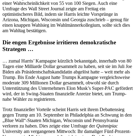
einer Wahrscheinlichkeit von 55 von 100 Siegen. Auch eine
Umfrage des Wall Street Journal zeigte am Freitag ein
optimistischeres Bild, indem sie Harris leichte Vorsprünge in
Arizona, Michigan, Wisconsin und Georgia zuschrieb – genug für
einen knappen Wahlsieg im Wahlmännerkollegium, sollte sich dies
am Wahltag bestätigen.
Die engen Ergebnisse irritieren demokratische
Strategen …
… zumal Harris’ Kampagne kürzlich bekanntgab, innerhalb von 80
Tagen eine Milliarde Dollar gesammelt zu haben, seit sie im Juli Joe
Biden als Präsidentschaftskandidatin abgelöst hatte – weit mehr als
Trump. Bis Ende August hatte Trumps Kampagne vergleichsweise
moderate 309 Millionen Dollar gesammelt, obwohl sie durch
Unterstützung des Unternehmers Elon Musk’s Super-PAC gefördert
wird, der in Swing-Staaten finanzielle Anreize bietet, um Trump-
nahe Wähler zu registrieren.
Trotz finanzieller Vorteile scheint Harris seit ihrem Debattensieg
gegen Trump am 10. September in Philadelphia an Schwung in den
„Blue Wall“-Staaten Michigan, Wisconsin und Pennsylvania
verloren zu haben. Dies zeigte eine Umfrage der
Quinnipiac
University am vergangenen Mittwoch: Ihr damaliger Fünf-Prozent-