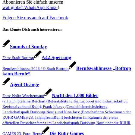
Abonnieren Sie einfach unseren
wat-gibbet-WhatsApp-Kanal
!
Folgen Sie uns auch auf Facebook
Das könnte Dich auch interessieren
Sounds of Sunday
A42-Sperrung
Foto: Stadt Bottrop
Berufswahlmesse „Bottrop
Berufswahlmesse 2023 / © Stadt Bottrop
kann Berufe“
Agent Orange
Nacht der 1.000 Bilder
Foto: Nolin Wischermann
(v. l.n.r.): Stefanie Reichart (Referatsleitung Kultur, Sport und Industriekultur,
Regionalverband Ruhr), Frank Jebavy (Geschäftsbereichsleitung,
Landschaftspark Duisburg-Nord) und Nina Jazy (Botschafterin Schwimmen der
RUHR GAMES 23, TalentTeamRuhr) berichteten im Rahmen der ersten
offiziellen Pressekonferenz im Landschaftspark Duisburg-Nord über die RUHR
Die Ruhr Games
GAMES 23. Foto: Berns