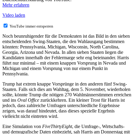
Mehr erfahren
Video laden
YouTube immer entsperren
Noch beunruhigender für die Demokraten ist das Bild in den sieben
entscheidenden Swing-Staaten, die den Wahlausgang bestimmen
könnten: Pennsylvania, Michigan, Wisconsin, North Carolina,
Georgia, Arizona und Nevada. In allen sieben Staaten liegen die
Kandidaten innerhalb der Fehlermarge sehr eng beieinander. Harris
führt nur minimal – mit einem knappen Vorsprung in Nevada und
Michigan und einem Vorsprung von nur einem Punkt in
Pennsylvania.
Trump hat extrem knappe Vorsprünge in den anderen fünf Swing-
Staaten. Falls sich dies am Wahltag, dem 5. November, wiederholen
sollte, könnte Trump die nötigen 270 Wahlmännerstimmen erreichen
und ins
Oval Office
zurückkehren. Ein kleiner Trost für Harris ist
jedoch, dass zahlreiche Umfragen unterschiedliche Ergebnisse
zeigen, was darauf hindeutet, dass dieses spezielle Ergebnis
vielleicht nicht eintreten wird.
Eine Simulation von
FiveThirtyEight
, die Umfrage-, Wirtschafts-
und demografische Daten einbezieht, sah Harris am Donnerstag mit