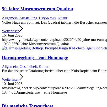
50 Jahre Museums­zentrum Quadrat
Allgemein
,
Ausstellung
,
City-News
,
Kultur
Volles Haus am Sonntag. Das Quadrat jubiliert, die Besucher springen
Weiterlesen
16. Juni 2026
https://wat-gibbet.de/wp-content/uploads/2026/06/50-jahre-museum-q
19:30:37
50 Jahre Museums­zentrum Quadrat
Darmspiegelung – eine Hommage
Allgemein
,
Gesundheit
,
Kultur
Ein dadaistischer Erfahrungs­bericht über eine Koloskopie beim Bott
Weiterlesen
10. Juni 2026
https://wat-gibbet.de/wp-content/uploads/2026/06/darmspiegelung-bo
13:44:05
Darmspiegelung – eine Hommage
Die magische Torwarthose