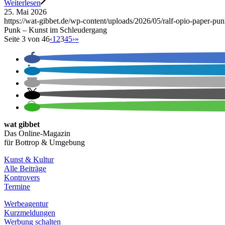
Weiterlesen
25. Mai 2026
https://wat-gibbet.de/wp-content/uploads/2026/05/ralf-opio-paper-pu
Punk – Kunst im Schleudergang
Seite 3 von 46
‹
1
2
3
4
5
›
»
wat gibbet
Das Online-Magazin
für Bottrop & Umgebung
Kunst & Kultur
Alle Beiträge
Kontrovers
Termine
Werbeagentur
Kurzmeldungen
Werbung schalten