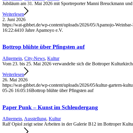
Jubiläum am 31. Mai 2026 mit Sportreporter Manni Breuckmann und 
Weiterlesen
2. Juni 2026
https://wat-gibbet.de/wp-content/uploads/2026/05/Apamojo-Weinbar
16:22:44
10 Jahre Apamoyo e.V.
Bottrop blühte über Pfingsten auf
Allgemein
,
City-News
,
Kultur
Vom 23. bis 25. Mai 2026 verwandelte sich die Bottroper Kulturkirch
Weiterlesen
26. Mai 2026
https://wat-gibbet.de/wp-content/uploads/2026/05/kultur-gartern-kultu
05-26 16:05:16
Bottrop blühte über Pfingsten auf
Paper Punk – Kunst im Schleudergang
Allgemein
,
Ausstellung
,
Kultur
Ralf Opiol zeigt seine Arbeiten in der Galerie B12 im Bottroper Kul