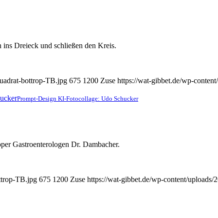
 ins Dreieck und schließen den Kreis.
uadrat-bottrop-TB.jpg
675
1200
Zuse
https://wat-gibbet.de/wp-conten
Prompt-Design KI-Fotocollage: Udo Schucker
roper Gastro­enterologen Dr. Dambacher.
ttrop-TB.jpg
675
1200
Zuse
https://wat-gibbet.de/wp-content/uploads/