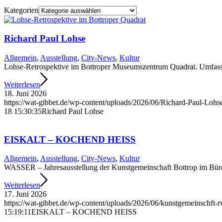
Kategorien
Richard Paul Lohse
Allgemein
,
Ausstellung
,
City-News
,
Kultur
Lohse-Retrospektive im Bottroper Museums­zentrum Quadrat. Umfass
Weiterlesen
18. Juni 2026
https://wat-gibbet.de/wp-content/uploads/2026/06/Richard-Paul-Loh
18 15:30:35
Richard Paul Lohse
EISKALT – KOCHEND HEISS
Allgemein
,
Ausstellung
,
City-News
,
Kultur
WASSER – Jahresausstellung der Kunstgemeinschaft Bottrop im Bü
Weiterlesen
17. Juni 2026
https://wat-gibbet.de/wp-content/uploads/2026/06/kunstgemeinschft-
15:19:11
EISKALT – KOCHEND HEISS