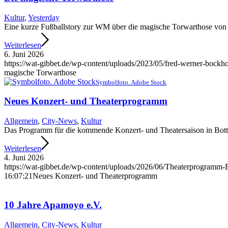
Kultur
,
Yesterday
Eine kurze Fußballstory zur WM über die magische Torwarthose von
Weiterlesen
6. Juni 2026
https://wat-gibbet.de/wp-content/uploads/2023/05/fred-werner-bockho
magische Torwarthose
Symbolfoto. Adobe Stock
Neues Konzert- und Theaterprogramm
Allgemein
,
City-News
,
Kultur
Das Programm für die kommende Konzert- und Theatersaison in Bottro
Weiterlesen
4. Juni 2026
https://wat-gibbet.de/wp-content/uploads/2026/06/Theaterprogramm-B
16:07:21
Neues Konzert- und Theaterprogramm
10 Jahre Apamoyo e.V.
Allgemein
,
City-News
,
Kultur