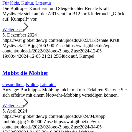
Für Kids
,
Kultur
,
Literatur
Die Bottroper Künstlerin und Steiger­tochter Renate Kraft-
Mysliwietz stellt auf der ARTvent im B12 ihr Kinderbuch „Glück
auf, Kumpel!“ vor.
Weiterlesen
5. Dezember 2024
https://wat-gibbet.de/wp-content/uploads/2023/11/Renate-Kraft-
Mysliwietz-TB.jpg
506
900
Zuse
https://wat-gibbet.de/wp-
content/uploads/2022/02/logo-3.png
Zuse
2024-12-05
19:00:44
2024-12-05 21:21:25
Glück auf, Kumpel
Mobbt die Mobber
Gesundheit
,
Kultur
,
Literatur
Anzeige: Buchtipp – Mobbing, nicht mit mir. Erfahren Sie, wie Sie
sich effektiv mit einem Notwehr-Mobbing verteidigen können.
Weiterlesen
5. April 2024
https://wat-gibbet.de/wp-content/uploads/2024/04/stopp-
mobbing.jpg
506
900
Zuse
https://wat-gibbet.de/wp-
content/uploads/2022/02/logo-3.png
Zuse
2024-04-05