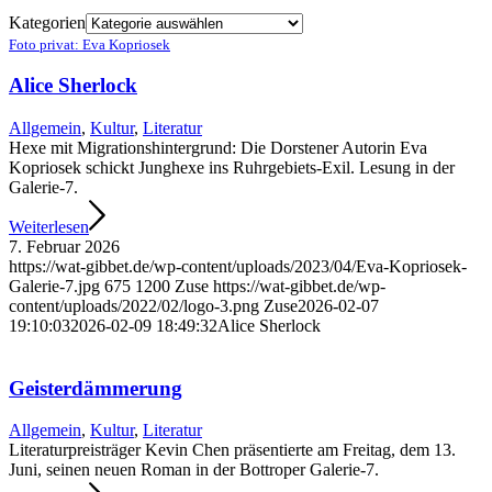
Kategorien
Foto privat: Eva Kopriosek
Alice Sherlock
Allgemein
,
Kultur
,
Literatur
Hexe mit Migrationshintergrund: Die Dorstener Autorin Eva
Kopriosek schickt Junghexe ins Ruhrgebiets-Exil. Lesung in der
Galerie-7.
Weiterlesen
7. Februar 2026
https://wat-gibbet.de/wp-content/uploads/2023/04/Eva-Kopriosek-
Galerie-7.jpg
675
1200
Zuse
https://wat-gibbet.de/wp-
content/uploads/2022/02/logo-3.png
Zuse
2026-02-07
19:10:03
2026-02-09 18:49:32
Alice Sherlock
Geisterdämmerung
Allgemein
,
Kultur
,
Literatur
Literaturpreisträger Kevin Chen präsentierte am Freitag, dem 13.
Juni, seinen neuen Roman in der Bottroper Galerie-7.