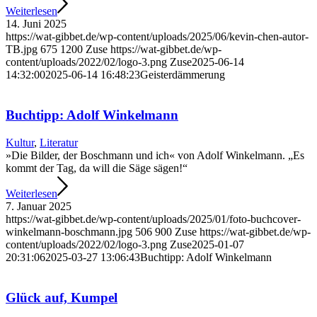
Weiterlesen
14. Juni 2025
https://wat-gibbet.de/wp-content/uploads/2025/06/kevin-chen-autor-
TB.jpg
675
1200
Zuse
https://wat-gibbet.de/wp-
content/uploads/2022/02/logo-3.png
Zuse
2025-06-14
14:32:00
2025-06-14 16:48:23
Geisterdämmerung
Buchtipp: Adolf Winkelmann
Kultur
,
Literatur
»Die Bilder, der Boschmann und ich« von Adolf Winkelmann. „Es
kommt der Tag, da will die Säge sägen!“
Weiterlesen
7. Januar 2025
https://wat-gibbet.de/wp-content/uploads/2025/01/foto-buchcover-
winkelmann-boschmann.jpg
506
900
Zuse
https://wat-gibbet.de/wp-
content/uploads/2022/02/logo-3.png
Zuse
2025-01-07
20:31:06
2025-03-27 13:06:43
Buchtipp: Adolf Winkelmann
Glück auf, Kumpel