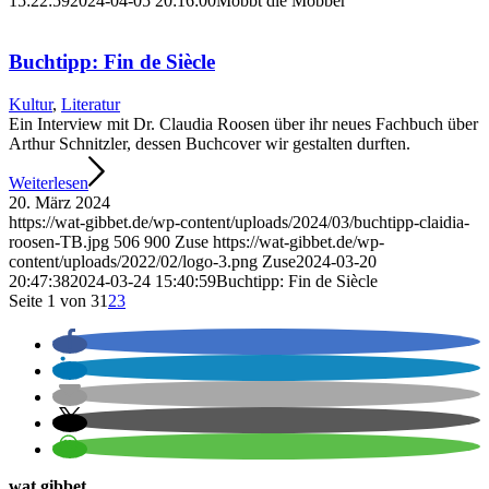
15:22:59
2024-04-05 20:16:00
Mobbt die Mobber
Buchtipp: Fin de Siècle
Kultur
,
Literatur
Ein Interview mit Dr. Claudia Roosen über ihr neues Fachbuch über
Arthur Schnitzler, dessen Buchcover wir gestalten durften.
Weiterlesen
20. März 2024
https://wat-gibbet.de/wp-content/uploads/2024/03/buchtipp-claidia-
roosen-TB.jpg
506
900
Zuse
https://wat-gibbet.de/wp-
content/uploads/2022/02/logo-3.png
Zuse
2024-03-20
20:47:38
2024-03-24 15:40:59
Buchtipp: Fin de Siècle
Seite 1 von 3
1
2
3
wat gibbet