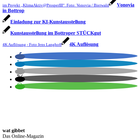
Vonovia
im Projekt „KlimaAktiv@ProsperIII“. Foto: Vonovia / Bierwald
in Bottrop
Einladung zur KI-Kunstausstellung
Kunstausstellung im Bottroper STÜCKgut
4K Auflösung
4K Auflösung - Foto Jens Langhoff
wat gibbet
Das Online-Magazin