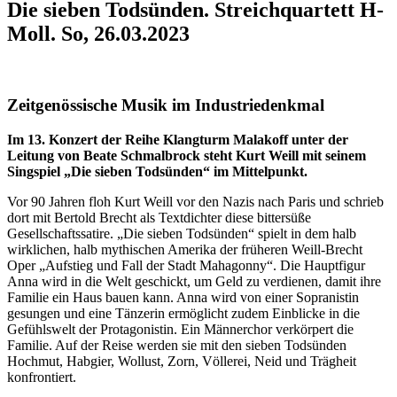
Die sieben Todsünden. Streichquartett H-
Moll. So, 26.03.2023
Zeitgenössische Musik im Industrie­denkmal
Im 13. Konzert der Reihe Klangturm Malakoff unter der
Leitung von Beate Schmalbrock steht Kurt Weill mit seinem
Singspiel „Die sieben Todsünden“ im Mittelpunkt.
Vor 90 Jahren floh Kurt Weill vor den Nazis nach Paris und schrieb
dort mit Bertold Brecht als Textdichter diese bittersüße
Gesellschaftssatire. „Die sieben Todsünden“ spielt in dem halb
wirklichen, halb mythischen Amerika der früheren Weill-Brecht
Oper „Aufstieg und Fall der Stadt Mahagonny“. Die Hauptfigur
Anna wird in die Welt geschickt, um Geld zu verdienen, damit ihre
Familie ein Haus bauen kann. Anna wird von einer Sopranistin
gesungen und eine Tänzerin ermöglicht zudem Einblicke in die
Gefühlswelt der Protagonistin. Ein Männerchor verkörpert die
Familie. Auf der Reise werden sie mit den sieben Todsünden
Hochmut, Habgier, Wollust, Zorn, Völlerei, Neid und Trägheit
konfrontiert.