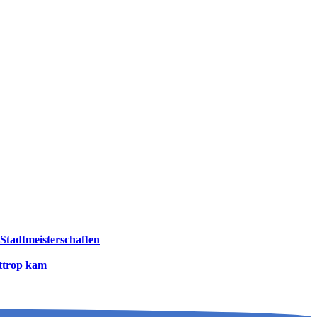
Stadtmeister­schaften
ttrop kam