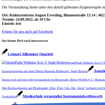
Die Veranstaltung findet unter den aktuell geltenden Hygieneregeln st
Ort: Kulturzentrum August Everding, Blumenstraße 12-14 | 462
Termin: 24.09.2022, ab 18 Uhr
Eintritt: frei
Folgen Sie uns auch auf Facebook
Das könnte Dich auch interessieren
Lennart Allkemper Quartett
SteamPunk Walking Acts © S
Auszei
Erweiterungsbau am Josef Albers Museum Bildrechte: Stadt Bottrop
Freuen sich auf eine tolle Extraschicht im Bernepark: Dieter Wollek (v.l.), Ram
Drei Kolpinghäusler am Pferdemarkt: Elke, Peter, Udo. Der „Kolp“ befindet sich hi
Musikschule veranstaltet Instrumentalwettbewerb
Symbolbild