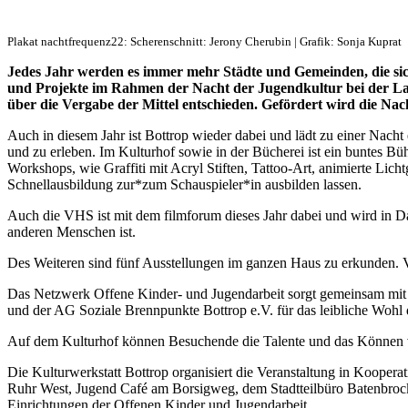
Plakat nachtfrequenz22: Scherenschnitt: Jerony Cherubin | Grafik: Sonja Kuprat
Jedes Jahr werden es immer mehr Städte und Gemeinden, die si
und Projekte im Rahmen der Nacht der Jugendkultur bei der L
über die Vergabe der Mittel entschieden. Gefördert wird die Na
Auch in diesem Jahr ist Bottrop wieder dabei und lädt zu einer Nac
und zu erleben. Im Kulturhof sowie in der Bücherei ist ein buntes B
Workshops, wie Graffiti mit Acryl Stiften, Tattoo-Art, animierte Lich
Schnellausbildung zur*zum Schauspieler*in ausbilden lassen.
Auch die VHS ist mit dem filmforum dieses Jahr dabei und wird in Dau
anderen Menschen ist.
Des Weiteren sind fünf Ausstellungen im ganzen Haus zu erkunden. Von
Das Netzwerk Offene Kinder- und Jugendarbeit sorgt gemeinsam mit 
und der AG Soziale Brennpunkte Bottrop e.V. für das leibliche Wohl
Auf dem Kulturhof können Besuchende die Talente und das Können
Die Kulturwerkstatt Bottrop organisiert die Veranstaltung in Koope
Ruhr West, Jugend Café am Borsigweg, dem Stadtteilbüro Batenbroc
Einrichtungen der Offenen Kinder und Jugendarbeit.