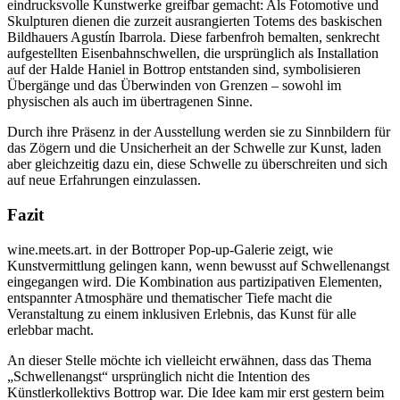
eindrucksvolle Kunstwerke greifbar gemacht: Als Fotomotive und
Skulpturen dienen die zurzeit ausrangierten Totems des baskischen
Bildhauers Agustín Ibarrola. Diese farbenfroh bemalten, senkrecht
aufgestellten Eisenbahnschwellen, die ursprünglich als Installation
auf der Halde Haniel in Bottrop entstanden sind, symbolisieren
Übergänge und das Überwinden von Grenzen – sowohl im
physischen als auch im übertragenen Sinne.
Durch ihre Präsenz in der Ausstellung werden sie zu Sinnbildern für
das Zögern und die Unsicherheit an der Schwelle zur Kunst, laden
aber gleichzeitig dazu ein, diese Schwelle zu überschreiten und sich
auf neue Erfahrungen einzulassen.
Fazit
wine.meets.art. in der Bottroper Pop-up-Galerie zeigt, wie
Kunstvermittlung gelingen kann, wenn bewusst auf Schwellenangst
eingegangen wird. Die Kombination aus partizipativen Elementen,
entspannter Atmosphäre und thematischer Tiefe macht die
Veranstaltung zu einem inklusiven Erlebnis, das Kunst für alle
erlebbar macht.
An dieser Stelle möchte ich vielleicht erwähnen, dass das Thema
„Schwellenangst“ ursprünglich nicht die Intention des
Künstlerkollektivs Bottrop war. Die Idee kam mir erst gestern beim