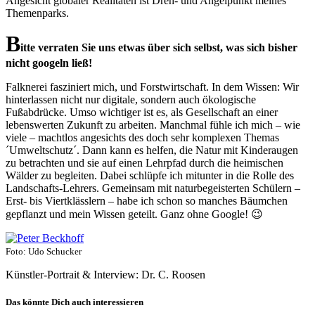
Angesicht globaler Realitäten ist Dreh- und Angelpunkt meines
Themenparks.
B
itte verraten Sie uns etwas über sich selbst, was sich bisher
nicht googeln ließ!
Falknerei fasziniert mich, und Forstwirtschaft. In dem Wissen: Wir
hinterlassen nicht nur digitale, sondern auch ökologische
Fußabdrücke. Umso wichtiger ist es, als Gesellschaft an einer
lebenswerten Zukunft zu arbeiten. Manchmal fühle ich mich – wie
viele – machtlos angesichts des doch sehr komplexen Themas
´Umweltschutz´. Dann kann es helfen, die Natur mit Kinderaugen
zu betrachten und sie auf einen Lehrpfad durch die heimischen
Wälder zu begleiten. Dabei schlüpfe ich mitunter in die Rolle des
Landschafts-Lehrers. Gemeinsam mit naturbegeisterten Schülern –
Erst- bis Viertklässlern – habe ich schon so manches Bäumchen
gepflanzt und mein Wissen geteilt. Ganz ohne Google! 😉
Foto: Udo Schucker
Künstler-Portrait & Interview: Dr. C. Roosen
Das könnte Dich auch interessieren