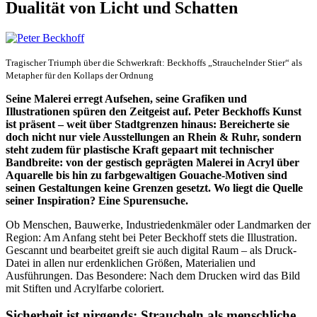
Dualität von Licht und Schatten
Tragischer Triumph über die Schwerkraft: Beckhoffs „Strauchelnder Stier“ als
Metapher für den Kollaps der Ordnung
Seine Malerei erregt Aufsehen, seine Grafiken und
Illustrationen spüren den Zeitgeist auf. Peter Beckhoffs Kunst
ist präsent – weit über Stadtgrenzen hinaus: Bereicherte sie
doch nicht nur viele Ausstellungen an Rhein & Ruhr, sondern
steht zudem für plastische Kraft gepaart mit technischer
Bandbreite: von der gestisch geprägten Malerei in Acryl über
Aquarelle bis hin zu farbgewaltigen Gouache-Motiven sind
seinen Gestaltungen keine Grenzen gesetzt. Wo liegt die Quelle
seiner Inspiration? Eine Spurensuche.
Ob Menschen, Bauwerke, Industriedenkmäler oder Landmarken der
Region: Am Anfang steht bei Peter Beckhoff stets die Illustration.
Gescannt und bearbeitet greift sie auch digital Raum – als Druck-
Datei in allen nur erdenklichen Größen, Materialien und
Ausführungen. Das Besondere: Nach dem Drucken wird das Bild
mit Stiften und Acrylfarbe coloriert.
Sicherheit ist nirgends: Straucheln als menschliche