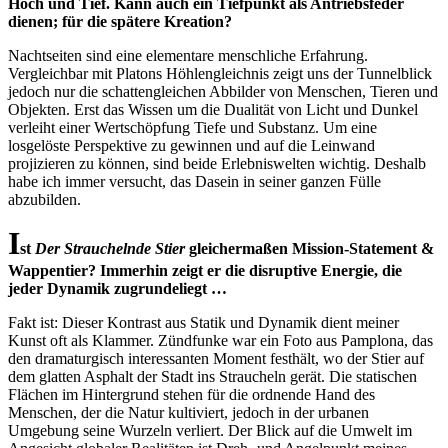
Hoch und Tief. Kann auch ein Tiefpunkt als Antriebsfeder
dienen; für die spätere Kreation?
Nachtseiten sind eine elementare menschliche Erfahrung.
Vergleichbar mit Platons Höhlengleichnis zeigt uns der Tunnelblick
jedoch nur die schattengleichen Abbilder von Menschen, Tieren und
Objekten. Erst das Wissen um die Dualität von Licht und Dunkel
verleiht einer Wertschöpfung Tiefe und Substanz. Um eine
losgelöste Perspektive zu gewinnen und auf die Leinwand
projizieren zu können, sind beide Erlebniswelten wichtig. Deshalb
habe ich immer versucht, das Dasein in seiner ganzen Fülle
abzubilden.
I
st
Der Strauchelnde Stier
gleichermaßen Mission-Statement &
Wappentier? Immerhin zeigt er die disruptive Energie, die
jeder Dynamik zugrundeliegt …
Fakt ist: Dieser Kontrast aus Statik und Dynamik dient meiner
Kunst oft als Klammer. Zündfunke war ein Foto aus Pamplona, das
den dramaturgisch interessanten Moment festhält, wo der Stier auf
dem glatten Asphalt der Stadt ins Straucheln gerät. Die statischen
Flächen im Hintergrund stehen für die ordnende Hand des
Menschen, der die Natur kultiviert, jedoch in der urbanen
Umgebung seine Wurzeln verliert. Der Blick auf die Umwelt im