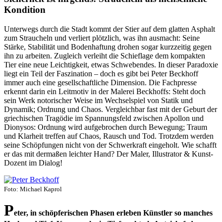
Kondition
Unterwegs durch die Stadt kommt der Stier auf dem glatten Asphalt
zum Straucheln und verliert plötzlich, was ihn ausmacht: Seine
Stärke, Stabilität und Bodenhaftung drohen sogar kurzzeitig gegen
ihn zu arbeiten. Zugleich verleiht die Schieflage dem kompakten
Tier eine neue Leichtigkeit, etwas Schwebendes. In dieser Paradoxie
liegt ein Teil der Faszination – doch es gibt bei Peter Beckhoff
immer auch eine gesellschaftliche Dimension. Die Fachpresse
erkennt darin ein Leitmotiv in der Malerei Beckhoffs: Steht doch
sein Werk notorischer Weise im Wechselspiel von Statik und
Dynamik; Ordnung und Chaos. Vergleichbar fast mit der Geburt der
griechischen Tragödie im Spannungsfeld zwischen Apollon und
Dionysos: Ordnung wird aufgebrochen durch Bewegung; Traum
und Klarheit treffen auf Chaos, Rausch und Tod. Trotzdem werden
seine Schöpfungen nicht von der Schwerkraft eingeholt. Wie schafft
er das mit dermaßen leichter Hand? Der Maler, Illustrator & Kunst-
Dozent im Dialog!
Foto: Michael Kaprol
P
eter, in schöpferischen Phasen erleben Künstler so manches