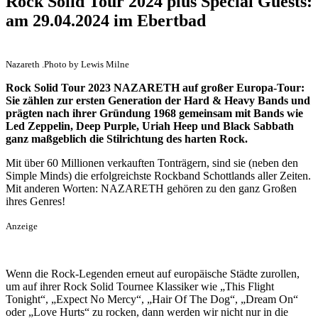
Rock Solid Tour 2024 plus Special Guests:
am 29.04.2024 im Ebertbad
Nazareth .Photo by Lewis Milne
Rock Solid Tour 2023 NAZARETH auf großer Europa-Tour:
Sie zählen zur ersten Generation der Hard & Heavy Bands und
prägten nach ihrer Gründung 1968 gemeinsam mit Bands wie
Led Zeppelin, Deep Purple, Uriah Heep und Black Sabbath
ganz maßgeblich die Stilrichtung des harten Rock.
Mit über 60 Millionen verkauften Tonträgern, sind sie (neben den
Simple Minds) die erfolgreichste Rockband Schottlands aller Zeiten.
Mit anderen Worten: NAZARETH gehören zu den ganz Großen
ihres Genres!
Anzeige
Wenn die Rock-Legenden erneut auf europäische Städte zurollen,
um auf ihrer Rock Solid Tournee Klassiker wie „This Flight
Tonight“, „Expect No Mercy“, „Hair Of The Dog“, „Dream On“
oder „Love Hurts“ zu rocken, dann werden wir nicht nur in die