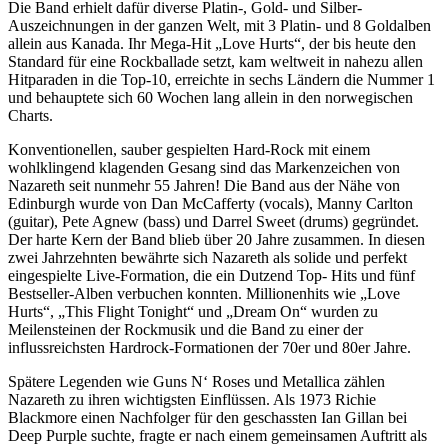
Die Band erhielt dafür diverse Platin-, Gold- und Silber-
Auszeichnungen in der ganzen Welt, mit 3 Platin- und 8 Goldalben
allein aus Kanada. Ihr Mega-Hit „Love Hurts“, der bis heute den
Standard für eine Rockballade setzt, kam weltweit in nahezu allen
Hitparaden in die Top-10, erreichte in sechs Ländern die Nummer 1
und behauptete sich 60 Wochen lang allein in den norwegischen
Charts.
Konventionellen, sauber gespielten Hard-Rock mit einem
wohlklingend klagenden Gesang sind das Markenzeichen von
Nazareth seit nunmehr 55 Jahren! Die Band aus der Nähe von
Edinburgh wurde von Dan McCafferty (vocals), Manny Carlton
(guitar), Pete Agnew (bass) und Darrel Sweet (drums) gegründet.
Der harte Kern der Band blieb über 20 Jahre zusammen. In diesen
zwei Jahrzehnten bewährte sich Nazareth als solide und perfekt
eingespielte Live-Formation, die ein Dutzend Top- Hits und fünf
Bestseller-Alben verbuchen konnten. Millionenhits wie „Love
Hurts“, „This Flight Tonight“ und „Dream On“ wurden zu
Meilensteinen der Rockmusik und die Band zu einer der
influssreichsten Hardrock-Formationen der 70er und 80er Jahre.
Spätere Legenden wie Guns N‘ Roses und Metallica zählen
Nazareth zu ihren wichtigsten Einflüssen. Als 1973 Richie
Blackmore einen Nachfolger für den geschassten Ian Gillan bei
Deep Purple suchte, fragte er nach einem gemeinsamen Auftritt als