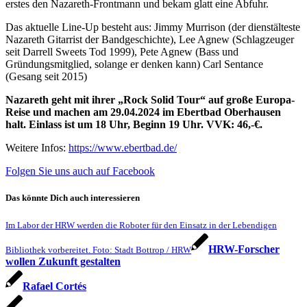
erstes den Nazareth-Frontmann und bekam glatt eine Abfuhr.
Das aktuelle Line-Up besteht aus: Jimmy Murrison (der dienstälteste
Nazareth Gitarrist der Bandgeschichte), Lee Agnew (Schlagzeuger
seit Darrell Sweets Tod 1999), Pete Agnew (Bass und
Gründungsmitglied, solange er denken kann) Carl Sentance
(Gesang seit 2015)
Nazareth geht mit ihrer „Rock Solid Tour“ auf große Europa-
Reise und machen am 29.04.2024 im Ebertbad Oberhausen
halt.
Einlass ist um 18 Uhr, Beginn 19 Uhr. VVK: 46,-€.
Weitere Infos:
https://www.ebertbad.de/
Folgen Sie uns auch auf Facebook
Das könnte Dich auch interessieren
Im Labor der HRW werden die Roboter für den Einsatz in der Lebendigen
HRW-Forscher
Bibliothek vorbereitet. Foto: Stadt Bottrop / HRW
wollen Zukunft gestalten
Rafael Cortés