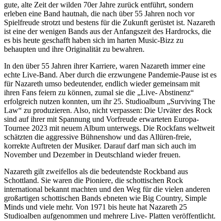
gute, alte Zeit der wilden 70er Jahre zurück entführt, sondern
erleben eine Band hautnah, die nach über 55 Jahren noch vor
Spielfreude strotzt und bestens für die Zukunft gerüstet ist. Nazareth
ist eine der wenigen Bands aus der Anfangszeit des Hardrocks, die
es bis heute geschafft haben sich im harten Music-Bizz zu
behaupten und ihre Originalität zu bewahren.
In den über 55 Jahren ihrer Karriere, waren Nazareth immer eine
echte Live-Band. Aber durch die erzwungene Pandemie-Pause ist es
für Nazareth umso bedeutender, endlich wieder gemeinsam mit
ihren Fans feiern zu können, zumal sie die „Live- Abstinenz“
erfolgreich nutzen konnten, um ihr 25. Studioalbum „Surviving The
Law“ zu produzieren. Also, nicht verpassen: Die Urväter des Rock
sind auf ihrer mit Spannung und Vorfreude erwarteten Europa-
Tournee 2023 mit neuem Album unterwegs. Die Rockfans weltweit
schätzten die aggressive Bühnenshow und das Allüren-freie,
korrekte Auftreten der Musiker. Darauf darf man sich auch im
November und Dezember in Deutschland wieder freuen.
Nazareth gilt zweifellos als die bedeutendste Rockband aus
Schottland. Sie waren die Pioniere, die schottischen Rock
international bekannt machten und den Weg für die vielen anderen
großartigen schottischen Bands ebneten wie Big Country, Simple
Minds und viele mehr. Von 1971 bis heute hat Nazareth 25
Studioalben aufgenommen und mehrere Live- Platten veröffentlicht.