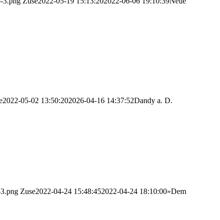
o-3.png
Zuse
2022-05-19 15:13:20
2022-06-06 19:10:39
Neue
e
2022-05-02 13:50:20
2026-04-16 14:37:52
Dandy a. D.
-3.png
Zuse
2022-04-24 15:48:45
2022-04-24 18:10:00
»Dem