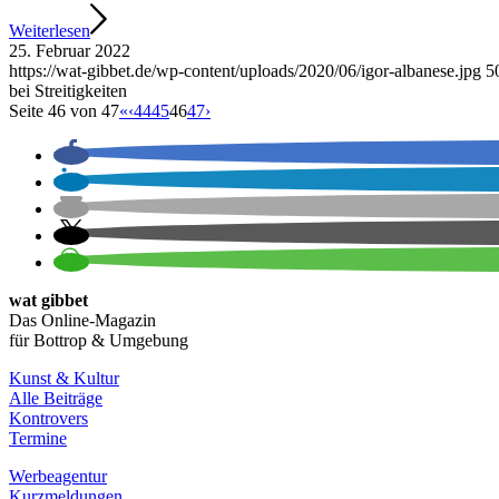
Weiterlesen
25. Februar 2022
https://wat-gibbet.de/wp-content/uploads/2020/06/igor-albanese.jpg
5
bei Streitigkeiten
Seite 46 von 47
«
‹
44
45
46
47
›
wat gibbet
Das Online-Magazin
für Bottrop & Umgebung
Kunst & Kultur
Alle Beiträge
Kontrovers
Termine
Werbeagentur
Kurzmeldungen