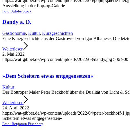
https://wat-gibbet.de/wp-content/uploads/2022/05/popupgalerie-titel.j
Ausstellung in der Pop-up-Galerie
Foto: Adobe Stock
Dandy a. D.
Gastronomie
,
Kultur
,
Kurzgeschichten
Eine Kurzgeschichte aus der Gastrowelt von Igor Albanese. Die letzte
Weiterlesen
2. Mai 2022
https://wat-gibbet.de/wp-content/uploads/2022/03/dandy.jpg
506
900
»Dem Scheitern etwas entgegensetzen«
Kultur
Der Bottroper Maler Peter Beckhoff über die Dualität von Licht & Sc
Weiterlesen
24. April 2022
https://wat-gibbet.de/wp-content/uploads/2022/04/peter-beckhoff-1.jp
Scheitern etwas entgegensetzen«
Foto: Benjamin Eisenberg