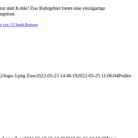
t statt Kohle! Das Ruhrgebiet bietet eine einzigartige
ngstour.
 vor / © Stadt Bottrop
02/logo-3.png
Zuse
2022-05-23 14:46:19
2022-05-25 11:06:04
Pralles