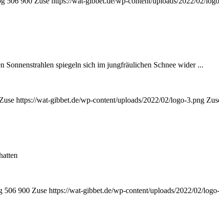
pg
506
900
Zuse
https://wat-gibbet.de/wp-content/uploads/2022/02/log
n Sonnenstrahlen spiegeln sich im jungfräulichen Schnee wider ...
Zuse
https://wat-gibbet.de/wp-content/uploads/2022/02/logo-3.png
Zus
hatten
g
506
900
Zuse
https://wat-gibbet.de/wp-content/uploads/2022/02/logo