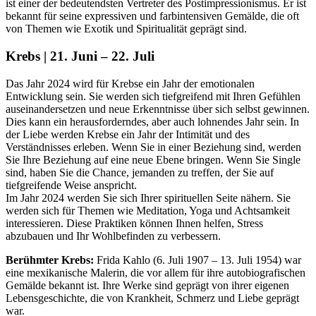
ist einer der bedeutendsten Vertreter des Postimpressionismus. Er ist
bekannt für seine expressiven und farbintensiven Gemälde, die oft
von Themen wie Exotik und Spiritualität geprägt sind.
Krebs | 21. Juni – 22. Juli
Das Jahr 2024 wird für Krebse ein Jahr der emotionalen
Entwicklung sein. Sie werden sich tiefgreifend mit Ihren Gefühlen
auseinandersetzen und neue Erkenntnisse über sich selbst gewinnen.
Dies kann ein herausforderndes, aber auch lohnendes Jahr sein. In
der Liebe werden Krebse ein Jahr der Intimität und des
Verständnisses erleben. Wenn Sie in einer Beziehung sind, werden
Sie Ihre Beziehung auf eine neue Ebene bringen. Wenn Sie Single
sind, haben Sie die Chance, jemanden zu treffen, der Sie auf
tiefgreifende Weise anspricht.
Im Jahr 2024 werden Sie sich Ihrer spirituellen Seite nähern. Sie
werden sich für Themen wie Meditation, Yoga und Achtsamkeit
interessieren. Diese Praktiken können Ihnen helfen, Stress
abzubauen und Ihr Wohlbefinden zu verbessern.
Berühmter Krebs:
Frida Kahlo (6. Juli 1907 – 13. Juli 1954) war
eine mexikanische Malerin, die vor allem für ihre autobiografischen
Gemälde bekannt ist. Ihre Werke sind geprägt von ihrer eigenen
Lebensgeschichte, die von Krankheit, Schmerz und Liebe geprägt
war.