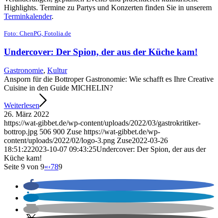
Highlights. Termine zu Partys und Konzerten finden Sie in unserem
Terminkalender
.
Foto: ChenPG, Fotolia.de
Undercover: Der Spion, der aus der Küche kam!
Gastronomie
,
Kultur
Ansporn für die Bottroper Gastronomie: Wie schafft es Ihre Creative
Cuisine in den Guide MICHELIN?
Weiterlesen
26. März 2022
https://wat-gibbet.de/wp-content/uploads/2022/03/gastrokritiker-
bottrop.jpg
506
900
Zuse
https://wat-gibbet.de/wp-
content/uploads/2022/02/logo-3.png
Zuse
2022-03-26
18:51:22
2023-10-07 09:43:25
Undercover: Der Spion, der aus der
Küche kam!
Seite 9 von 9
«
‹
7
8
9