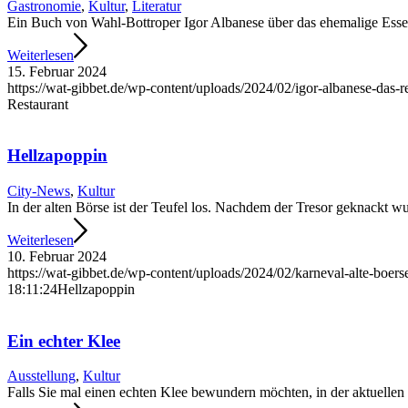
Gastronomie
,
Kultur
,
Literatur
Ein Buch von Wahl-Bottroper Igor Albanese über das ehemalige Essen
Weiterlesen
15. Februar 2024
https://wat-gibbet.de/wp-content/uploads/2024/02/igor-albanese-das-re
Restaurant
Hellzapoppin
City-News
,
Kultur
In der alten Börse ist der Teufel los. Nachdem der Tresor geknackt
Weiterlesen
10. Februar 2024
https://wat-gibbet.de/wp-content/uploads/2024/02/karneval-alte-boer
18:11:24
Hellzapoppin
Ein echter Klee
Ausstellung
,
Kultur
Falls Sie mal einen echten Klee bewundern möchten, in der aktuelle