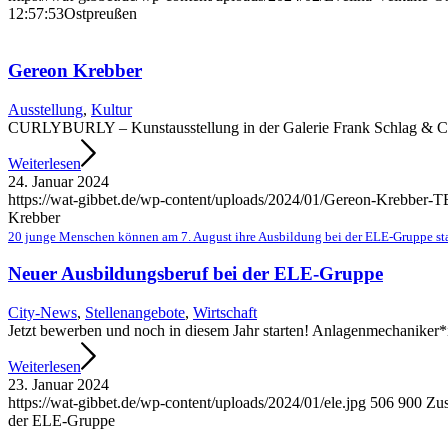
12:57:53
Ostpreußen
Gereon Krebber
Ausstellung
,
Kultur
CURLYBURLY – Kunstausstellung in der Galerie Frank Schlag & Cie,
Weiterlesen
24. Januar 2024
https://wat-gibbet.de/wp-content/uploads/2024/01/Gereon-Krebber-T
Krebber
20 junge Menschen können am 7. August ihre Ausbildung bei der ELE-Gruppe star
Neuer Ausbildungsberuf bei der ELE-Gruppe
City-News
,
Stellenangebote
,
Wirtschaft
Jetzt bewerben und noch in diesem Jahr starten! Anlagenmechaniker*i
Weiterlesen
23. Januar 2024
https://wat-gibbet.de/wp-content/uploads/2024/01/ele.jpg
506
900
Zu
der ELE-Gruppe