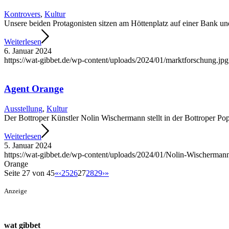
Kontrovers
,
Kultur
Unsere beiden Protagonisten sitzen am Höttenplatz auf einer Bank u
Weiterlesen
6. Januar 2024
https://wat-gibbet.de/wp-content/uploads/2024/01/marktforschung.jpg
Agent Orange
Ausstellung
,
Kultur
Der Bottroper Künstler Nolin Wischermann stellt in der Bottroper Po
Weiterlesen
5. Januar 2024
https://wat-gibbet.de/wp-content/uploads/2024/01/Nolin-Wischerman
Orange
Seite 27 von 45
«
‹
25
26
27
28
29
›
»
Anzeige
wat gibbet