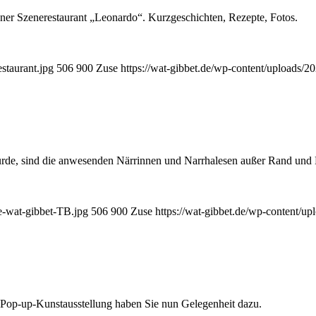
er Szenerestaurant „Leonardo“. Kurz­geschichten, Rezepte, Fotos.
staurant.jpg
506
900
Zuse
https://wat-gibbet.de/wp-content/uploads/2
 wurde, sind die anwesenden Närrinnen und Narrhalesen außer Rand und
se-wat-gibbet-TB.jpg
506
900
Zuse
https://wat-gibbet.de/wp-content/u
n Pop-up-Kunstausstellung haben Sie nun Gelegenheit dazu.