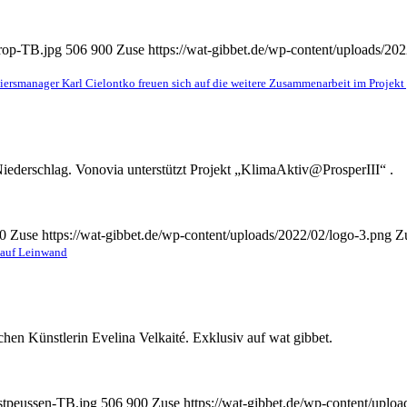
trop-TB.jpg
506
900
Zuse
https://wat-gibbet.de/wp-content/uploads/20
iersmanager Karl Cielontko freuen sich auf die weitere Zusammenarbeit im Projek
Niederschlag. Vonovia unterstützt Projekt „KlimaAktiv@ProsperIII“ .
0
Zuse
https://wat-gibbet.de/wp-content/uploads/2022/02/logo-3.png
Z
l auf Leinwand
schen Künstlerin Evelina Velkaité. Exklusiv auf wat gibbet.
Ostpeussen-TB.jpg
506
900
Zuse
https://wat-gibbet.de/wp-content/uplo