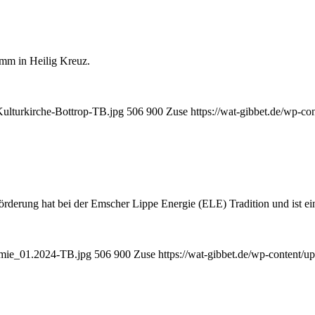
mm in Heilig Kreuz.
Kulturkirche-Bottrop-TB.jpg
506
900
Zuse
https://wat-gibbet.de/wp-co
rung hat bei der Emscher Lippe Energie (ELE) Tradition und ist ein f
emie_01.2024-TB.jpg
506
900
Zuse
https://wat-gibbet.de/wp-content/u