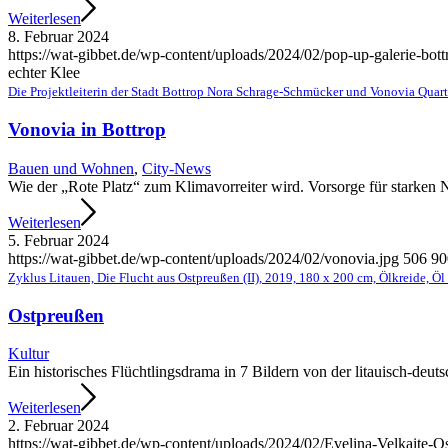
Weiterlesen
8. Februar 2024
https://wat-gibbet.de/wp-content/uploads/2024/02/pop-up-galerie-bot
echter Klee
Die Projektleiterin der Stadt Bottrop Nora Schrage-Schmücker und Vonovia Quart
Vonovia in Bottrop
Bauen und Wohnen
,
City-News
Wie der „Rote Platz“ zum Klimavorreiter wird. Vorsorge für starken 
Weiterlesen
5. Februar 2024
https://wat-gibbet.de/wp-content/uploads/2024/02/vonovia.jpg
506
90
Zyklus Litauen, Die Flucht aus Ostpreußen (II), 2019, 180 x 200 cm, Ölkreide, Ö
Ostpreußen
Kultur
Ein historisches Flüchtlingsdrama in 7 Bildern von der litauisch-deut
Weiterlesen
2. Februar 2024
https://wat-gibbet.de/wp-content/uploads/2024/02/Evelina-Velkaite-