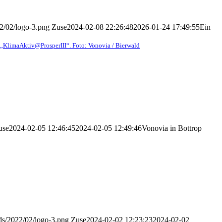
22/02/logo-3.png
Zuse
2024-02-08 22:26:48
2026-01-24 17:49:55
Ein
t „KlimaAktiv@ProsperIII“. Foto: Vonovia / Bierwald
use
2024-02-05 12:46:45
2024-02-05 12:49:46
Vonovia in Bottrop
ads/2022/02/logo-3.png
Zuse
2024-02-02 12:23:23
2024-02-02