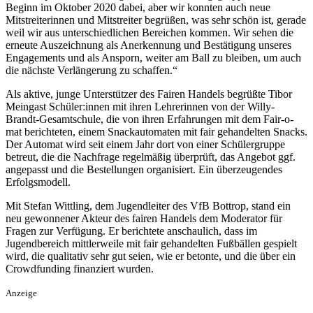
Beginn im Oktober 2020 dabei, aber wir konnten auch neue
Mitstreiterinnen und Mitstreiter begrüßen, was sehr schön ist, gerade
weil wir aus unterschiedlichen Bereichen kommen. Wir sehen die
erneute Auszeichnung als Anerkennung und Bestätigung unseres
Engagements und als Ansporn, weiter am Ball zu bleiben, um auch
die nächste Verlängerung zu schaffen.“
Als aktive, junge Unterstützer des Fairen Handels begrüßte Tibor
Meingast Schüler:innen mit ihren Lehrerinnen von der Willy-
Brandt-Gesamtschule, die von ihren Erfahrungen mit dem Fair-o-
mat berichteten, einem Snackautomaten mit fair gehandelten Snacks.
Der Automat wird seit einem Jahr dort von einer Schülergruppe
betreut, die die Nachfrage regelmäßig überprüft, das Angebot ggf.
angepasst und die Bestellungen organisiert. Ein überzeugendes
Erfolgsmodell.
Mit Stefan Wittling, dem Jugendleiter des VfB Bottrop, stand ein
neu gewonnener Akteur des fairen Handels dem Moderator für
Fragen zur Verfügung. Er berichtete anschaulich, dass im
Jugendbereich mittlerweile mit fair gehandelten Fußbällen gespielt
wird, die qualitativ sehr gut seien, wie er betonte, und die über ein
Crowdfunding finanziert wurden.
Anzeige