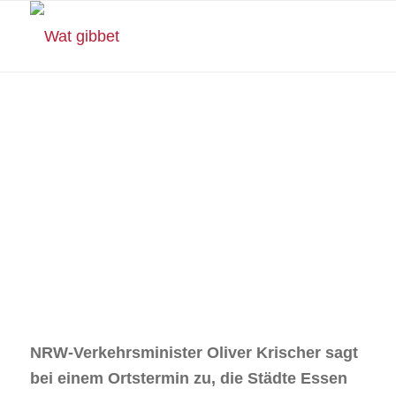
Lesedauer:
5
Minuten
A42-Sperrung
verursacht Kosten in
Millionenhöhe
NRW-Verkehrsminister Oliver Krischer sagt
bei einem Ortstermin zu, die Städte Essen