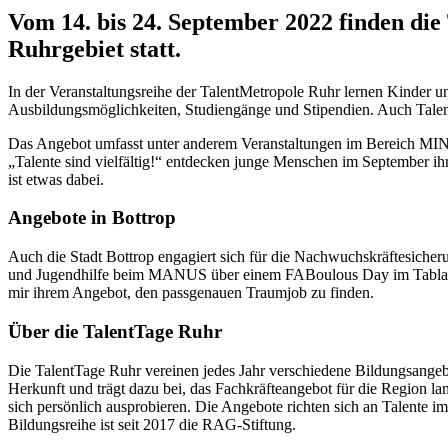
Vom 14. bis 24. September 2022 finden die
Ruhrgebiet statt.
In der Veranstaltungsreihe der TalentMetropole Ruhr lernen Kinder u
Ausbildungsmöglichkeiten, Studiengänge und Stipendien. Auch Talent
Das Angebot umfasst unter anderem Veranstaltungen im Bereich MINT
„Talente sind vielfältig!“ entdecken junge Menschen im September ihr
ist etwas dabei.
Angebote in Bottrop
Auch die Stadt Bottrop engagiert sich für die Nachwuchskräftesicher
und Jugendhilfe beim MANUS über einem FABoulous Day im Tablab d
mir ihrem Angebot, den passgenauen Traumjob zu finden.
Über die TalentTage Ruhr
Die TalentTage Ruhr vereinen jedes Jahr verschiedene Bildungsangeb
Herkunft und trägt dazu bei, das Fachkräfteangebot für die Region la
sich persönlich ausprobieren. Die Angebote richten sich an Talente i
Bildungsreihe ist seit 2017 die RAG-Stiftung.