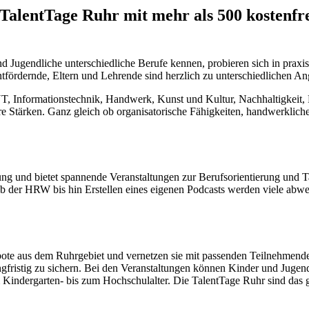
 TalentTage Ruhr mit mehr als 500 kostenf
nd Jugendliche unterschiedliche Berufe kennen, probieren sich in prax
fördernde, Eltern und Lehrende sind herzlich zu unterschiedlichen An
, Informationstechnik, Handwerk, Kunst und Kultur, Nachhaltigkeit,
e Stärken. Ganz gleich ob organisatorische Fähigkeiten, handwerkliche
ung und bietet spannende Veranstaltungen zur Berufsorientierung und T
er HRW bis hin Erstellen eines eigenen Podcasts werden viele abwe
ote aus dem Ruhrgebiet und vernetzen sie mit passenden Teilnehmenden
ngfristig zu sichern. Bei den Veranstaltungen können Kinder und Jugend
m Kindergarten- bis zum Hochschulalter. Die TalentTage Ruhr sind das 