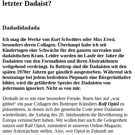
letzter Dadaist?
Dadadi­dadada
Ich mag die Werke von
Kurt Schwitters
oder
Max Ernst
,
besonders deren Collagen. Überhaupt habe ich seit
Kindertagen eine Schwäche für den ganzen surrealen und
dadaistischen Kram. Leider wurden im Laufe der Jahre die
Dadaisten von den Formalisten und ihren Abstraktionen
weitgehend verdrängt. In Bottrop sind die Dadaisten seit den
späten 1970er Jahren gar gänzlich ausgestorben. Während sich
heutzutage bei jedem bedrohten Piepmatz eine Bürgerinitiative
bildet, wird die gefährdete Spezies der Dadaisten von
jedermann ignoriert. Nicht so von mir.
Deshalb ist es mir eine besondere Freude, Ihnen hier auf „wat
gibbet“ ein paar Collagen des Bottroper Künstlers
Ralf Opiol
zu
präsentieren, in denen sich der genetische Code jener Dadaisten
wiederfindet, die Anfang des 20. Jahrhunderts die Bevölkerung in
Europa verunsichert haben. Wir wollen hier auch die Gelegenheit
nutzen und Ralf Opiol, zumindest in unserem Online-Magazin,
unter Art(en)schutz stellen. Also, wer Opiol in Zukunft am