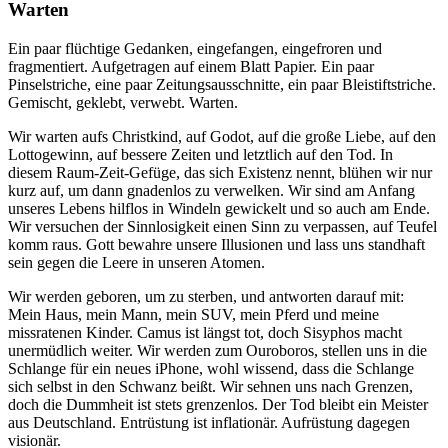
Warten
Ein paar flüchtige Gedanken, eingefangen, eingefroren und
fragmentiert. Aufgetragen auf einem Blatt Papier. Ein paar
Pinselstriche, eine paar Zeitungsausschnitte, ein paar Bleistiftstriche.
Gemischt, geklebt, verwebt. Warten.
Wir warten aufs Christkind, auf Godot, auf die große Liebe, auf den
Lottogewinn, auf bessere Zeiten und letztlich auf den Tod. In
diesem Raum-Zeit-Gefüge, das sich Existenz nennt, blühen wir nur
kurz auf, um dann gnadenlos zu verwelken. Wir sind am Anfang
unseres Lebens hilflos in Windeln gewickelt und so auch am Ende.
Wir versuchen der Sinnlosigkeit einen Sinn zu verpassen, auf Teufel
komm raus. Gott bewahre unsere Illusionen und lass uns standhaft
sein gegen die Leere in unseren Atomen.
Wir werden geboren, um zu sterben, und antworten darauf mit:
Mein Haus, mein Mann, mein SUV, mein Pferd und meine
missratenen Kinder. Camus ist längst tot, doch Sisyphos macht
unermüdlich weiter. Wir werden zum Ouroboros, stellen uns in die
Schlange für ein neues iPhone, wohl wissend, dass die Schlange
sich selbst in den Schwanz beißt. Wir sehnen uns nach Grenzen,
doch die Dummheit ist stets grenzenlos. Der Tod bleibt ein Meister
aus Deutschland. Entrüstung ist inflationär. Aufrüstung dagegen
visionär.