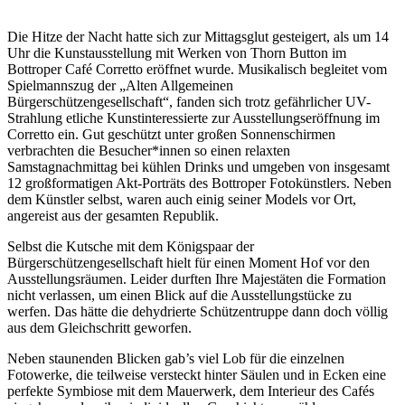
Die Hitze der Nacht hatte sich zur Mittagsglut gesteigert, als um 14
Uhr die Kunstausstellung mit Werken von Thorn Button im
Bottroper Café Corretto eröffnet wurde. Musikalisch begleitet vom
Spielmannszug der „Alten Allgemeinen
Bürgerschützengesellschaft“, fanden sich trotz gefährlicher UV-
Strahlung etliche Kunstinteressierte zur Ausstellungseröffnung im
Corretto ein. Gut geschützt unter großen Sonnenschirmen
verbrachten die Besucher*innen so einen relaxten
Samstagnachmittag bei kühlen Drinks und umgeben von insgesamt
12 großformatigen Akt-Porträts des Bottroper Fotokünstlers. Neben
dem Künstler selbst, waren auch einig seiner Models vor Ort,
angereist aus der gesamten Republik.
Selbst die Kutsche mit dem Königspaar der
Bürgerschützengesellschaft hielt für einen Moment Hof vor den
Ausstellungsräumen. Leider durften Ihre Majestäten die Formation
nicht verlassen, um einen Blick auf die Ausstellungstücke zu
werfen. Das hätte die dehydrierte Schützentruppe dann doch völlig
aus dem Gleichschritt geworfen.
Neben staunenden Blicken gab’s viel Lob für die einzelnen
Fotowerke, die teilweise versteckt hinter Säulen und in Ecken eine
perfekte Symbiose mit dem Mauerwerk, dem Interieur des Cafés