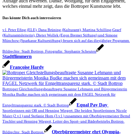
Auflage auch erwerben. Danke, Wolfgang, für dein Engagement,
welches einmal mehr zeigt, dass die Bottroper Kunstszene lebt.
Das könnte Dich auch interessieren
v.l. Peter Efing (ELE), Dana Brüning (Kulturamt), Martina Schilling-Graef
(Kulturamtsleiterin), Dieter Wollek (Egon Bremer Stiftung) und Simone
Münchow (Sparkasse Kulturstiftung) freuen sich auf das diesjährige Programm.
Bildrechte: Stadt Bottrop. Fotografin: Stephanie Scheuten
Stadtflimmern
Françoise Hardy
Bottroper Gleichstellungsbeauftragte Susanne Lehmann und Bürgermeisterin
Monika Budke machen sich gemeinsam mit dem FAGEL Netzwerk für
Equal Pay Day
Entgelttransparenz stark. © Stadt Bottrop
Sportlerinnen mit OB und Henning Wiegert. Die beiden Sportlerinnen Nicole
Maier (2.v.l.) und Stefanie Horn (3.v.l.) zusammen mit Oberbürgermeister Bernd
Tischler und Henning Wiegert, Leiter des Sport- und Bäderbetriebs Bottrop.
Oberbürger­meister ehrt Olympia­
Bildrechte: Stadt Bottrop.