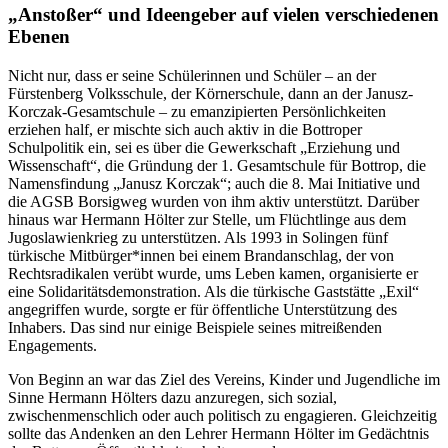
„Anstoßer“ und Ideengeber auf vielen verschiedenen
Ebenen
Nicht nur, dass er seine Schülerinnen und Schüler – an der
Fürstenberg Volksschule, der Körnerschule, dann an der Janusz-
Korczak-Gesamtschule – zu emanzipierten Persönlichkeiten
erziehen half, er mischte sich auch aktiv in die Bottroper
Schulpolitik ein, sei es über die Gewerkschaft „Erziehung und
Wissenschaft“, die Gründung der 1. Gesamtschule für Bottrop, die
Namensfindung „Janusz Korczak“; auch die 8. Mai Initiative und
die AGSB Borsigweg wurden von ihm aktiv unterstützt. Darüber
hinaus war Hermann Hölter zur Stelle, um Flüchtlinge aus dem
Jugoslawienkrieg zu unterstützen. Als 1993 in Solingen fünf
türkische Mitbürger*innen bei einem Brandanschlag, der von
Rechtsradikalen verübt wurde, ums Leben kamen, organisierte er
eine Solidaritätsdemonstration. Als die türkische Gaststätte „Exil“
angegriffen wurde, sorgte er für öffentliche Unterstützung des
Inhabers. Das sind nur einige Beispiele seines mitreißenden
Engagements.
Von Beginn an war das Ziel des Vereins, Kinder und Jugendliche im
Sinne Hermann Hölters dazu anzuregen, sich sozial,
zwischenmenschlich oder auch politisch zu engagieren. Gleichzeitig
sollte das Andenken an den Lehrer Hermann Hölter im Gedächtnis