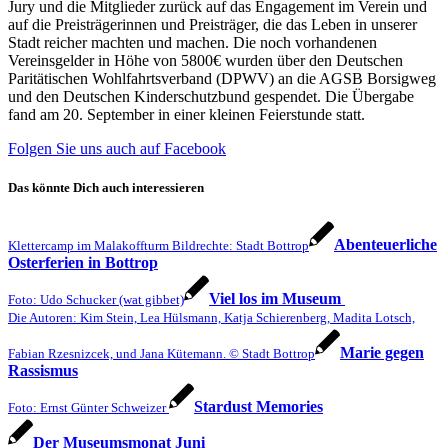
Jury und die Mitglieder zurück auf das Engagement im Verein und
auf die Preisträgerinnen und Preisträger, die das Leben in unserer
Stadt reicher machten und machen. Die noch vorhandenen
Vereinsgelder in Höhe von 5800€ wurden über den Deutschen
Paritätischen Wohlfahrtsverband (DPWV) an die AGSB Borsigweg
und den Deutschen Kinderschutzbund gespendet. Die Übergabe
fand am 20. September in einer kleinen Feierstunde statt.
Folgen Sie uns auch auf Facebook
Das könnte Dich auch interessieren
Abenteuerliche
Klettercamp im Malakoffturm Bildrechte: Stadt Bottrop
Osterferien in Bottrop
Viel los im Museum
Foto: Udo Schucker (wat gibbet)
Die Autoren: Kim Stein, Lea Hülsmann, Katja Schierenberg, Madita Lotsch,
Marie gegen
Fabian Rzesnizcek, und Jana Kütemann. © Stadt Bottrop
Rassismus
Stardust Memories
Foto: Ernst Günter Schweizer
Der Museumsmonat Juni