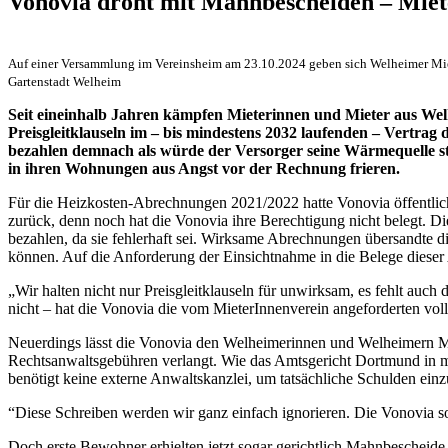
Vonovia droht mit Mahnbescheiden – Miet
Auf einer Versammlung im Vereinsheim am 23.10.2024 geben sich Welheimer Miet
Gartenstadt Welheim
Seit eineinhalb Jahren kämpfen Mieterinnen und Mieter aus Wel
Preisgleitklauseln im – bis mindestens 2032 laufenden – Vertra
bezahlen demnach als würde der Versorger seine Wärmequelle ste
in ihren Wohnungen aus Angst vor der Rechnung frieren.
Für die Heizkosten-Abrechnungen 2021/2022 hatte Vonovia öffentlich
zurück, denn noch hat die Vonovia ihre Berechtigung nicht belegt. D
bezahlen, da sie fehlerhaft sei. Wirksame Abrechnungen übersandte di
können. Auf die Anforderung der Einsichtnahme in die Belege dieser 
„Wir halten nicht nur Preisgleitklauseln für unwirksam, es fehlt auc
nicht – hat die Vonovia die vom MieterInnenverein angeforderten vol
Neuerdings lässt die Vonovia den Welheimerinnen und Welheimern
Rechtsanwaltsgebühren verlangt. Wie das Amtsgericht Dortmund in me
benötigt keine externe Anwaltskanzlei, um tatsächliche Schulden einz
“Diese Schreiben werden wir ganz einfach ignorieren. Die Vonovia sol
Doch erste Bewohner erhielten jetzt sogar gerichtlich Mahnbescheide.