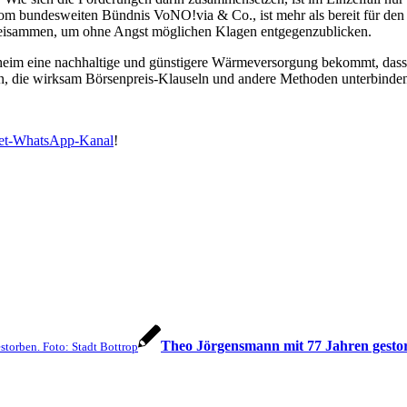
m bundesweiten Bündnis VoNO!via & Co., ist mehr als bereit für den 
 beisammen, um ohne Angst möglichen Klagen entgegenzublicken.
heim eine nachhaltige und günstigere Wärmeversorgung bekommt, dass 
den, die wirksam Börsenpreis-Klauseln und andere Methoden unterbinde
bet-WhatsApp-Kanal
!
Theo Jörgensmann mit 77 Jahren gest
storben. Foto: Stadt Bottrop