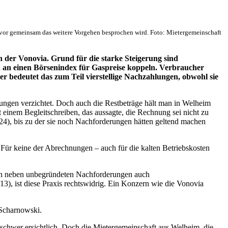
vor gemeinsam das weitere Vorgehen besprochen wird. Foto: Mietergemeinschaft
der Vonovia. Grund für die starke Steigerung sind
n an einen Börsenindex für Gaspreise koppeln. Verbraucher
 bedeutet das zum Teil vierstellige Nachzahlungen, obwohl sie
ungen verzichtet. Doch auch die Restbeträge hält man in Welheim
einem Begleitschreiben, das aussagte, die Rechnung sei nicht zu
.24), bis zu der sie noch Nachforderungen hätten geltend machen
 Für keine der Abrechnungen – auch für die kalten Betriebskosten
en neben unbegründeten Nachforderungen auch
), ist diese Praxis rechtswidrig. Ein Konzern wie die Vonovia
 Scharnowski.
 schwer ersichtlich. Doch die Mietergemeinschaft aus Welheim, die