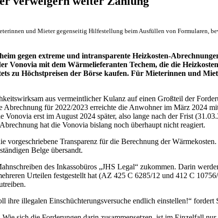
er verweigern weiter Zahlung
erinnen und Mieter gegenseitig Hilfestellung beim Ausfüllen von Formularen, be
heim gegen extreme und intransparente Heizkosten-Abrechnungen 
g der Vonovia mit dem Wärmelieferanten Techem, die die Heizkoste
ts zu Höchstpreisen der Börse kaufen. Für Mieterinnen und Mieter
keitswirksam aus vermeintlicher Kulanz auf einen Großteil der Forder
ie Abrechnung für 2022/2023 erreichte die Anwohner im März 2024 mit 
e Vonovia erst im August 2024 später, also lange nach der Frist (31.03
Abrechnung hat die Vonovia bislang noch überhaupt nicht reagiert.
h die vorgeschriebene Transparenz für die Berechnung der Wärmekosten.
lständigen Belge übersandt.
 Mahnschreiben des Inkassobüros „JHS Legal“ zukommen. Darin werd
hreren Urteilen festgestellt hat (AZ 425 C 6285/12 und 412 C 10756/13
utreiben.
l ihre illegalen Einschüchterungsversuche endlich einstellen!“ fordert
 Wie sich die Forderungen darin zusammensetzen, ist im Einzelfall nur