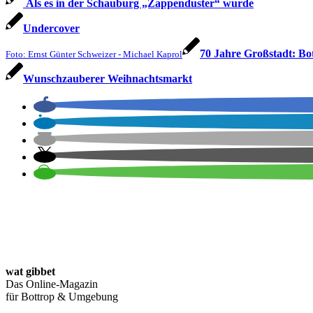
Als es in der Schauburg „Zappenduster“ wurde
Undercover
70 Jahre Großstadt: Bo
Foto: Ernst Günter Schweizer - Michael Kaprol
Wunschzauberer Weihnachtsmarkt
wat gibbet
Das Online-Magazin
für Bottrop & Umgebung