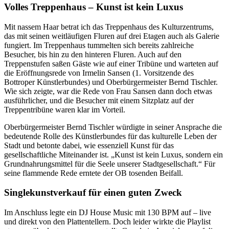
Volles Treppenhaus – Kunst ist kein Luxus
Mit nassem Haar betrat ich das Treppenhaus des Kulturzentrums,
das mit seinen weitläufigen Fluren auf drei Etagen auch als Galerie
fungiert. Im Treppenhaus tummelten sich bereits zahlreiche
Besucher, bis hin zu den hinteren Fluren. Auch auf den
Treppenstufen saßen Gäste wie auf einer Tribüne und warteten auf
die Eröffnungsrede von Irmelin Sansen (1. Vorsitzende des
Bottroper Künstlerbundes) und Oberbürgermeister Bernd Tischler.
Wie sich zeigte, war die Rede von Frau Sansen dann doch etwas
ausführlicher, und die Besucher mit einem Sitzplatz auf der
Treppentribüne waren klar im Vorteil.
Oberbürgermeister Bernd Tischler würdigte in seiner Ansprache die
bedeutende Rolle des Künstlerbundes für das kulturelle Leben der
Stadt und betonte dabei, wie essenziell Kunst für das
gesellschaftliche Miteinander ist. „Kunst ist kein Luxus, sondern ein
Grundnahrungsmittel für die Seele unserer Stadtgesellschaft.“ Für
seine flammende Rede erntete der OB tosenden Beifall.
Singlekunstverkauf für einen guten Zweck
Im Anschluss legte ein DJ House Music mit 130 BPM auf – live
und direkt von den Plattentellern. Doch leider wirkte die Playlist