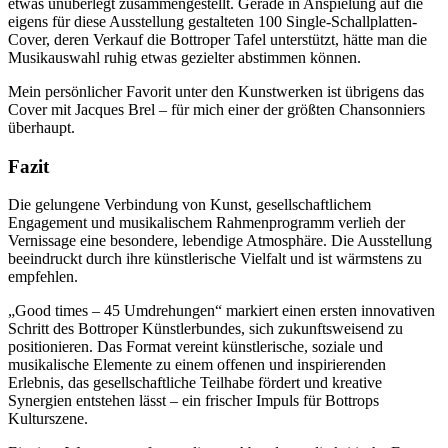
etwas unüberlegt zusammengestellt. Gerade in Anspielung auf die
eigens für diese Ausstellung gestalteten 100 Single-Schallplatten-
Cover, deren Verkauf die Bottroper Tafel unterstützt, hätte man die
Musikauswahl ruhig etwas gezielter abstimmen können.
Mein persönlicher Favorit unter den Kunstwerken ist übrigens das
Cover mit Jacques Brel – für mich einer der größten Chansonniers
überhaupt.
Fazit
Die gelungene Verbindung von Kunst, gesellschaftlichem
Engagement und musikalischem Rahmenprogramm verlieh der
Vernissage eine besondere, lebendige Atmosphäre. Die Ausstellung
beeindruckt durch ihre künstlerische Vielfalt und ist wärmstens zu
empfehlen.
„Good times – 45 Umdrehungen“ markiert einen ersten innovativen
Schritt des Bottroper Künstlerbundes, sich zukunftsweisend zu
positionieren. Das Format vereint künstlerische, soziale und
musikalische Elemente zu einem offenen und inspirierenden
Erlebnis, das gesellschaftliche Teilhabe fördert und kreative
Synergien entstehen lässt – ein frischer Impuls für Bottrops
Kulturszene.