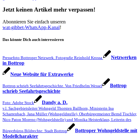
Jetzt keinen Artikel mehr verpassen!
Abonnieren Sie einfach unseren
wat-gibbet-WhatsApp-Kanal
!
Das könnte Dich auch interessieren
Netzwerken
Pressefoto Bottroper Netzwerk. Fotografie Reinhold Krossa
in Bottrop
Neue Website für Extrawerke
Bottrop
Bottrop schrieb Seefahrtsgeschichte. Von Friedhelm Wessel
schrieb Seefahrts­geschichte
Dandy a. D.
Foto: Adobe Stock
v.l. Sachgebietsleiter Wohngeld Thorsten Ballhorn, Ministerin Ina
Scharrenbach, Jana Müller (Wohngeldstelle), Oberbürgermeister Bernd Tischler,
Nico Paton Moreno (Wohngeldstelle) und Monika Heisterklaus, Leiterin des
Bottroper Wohngeldstelle mit
Bürgerbüros Bildrechte: Stadt Bottrop
Modellcharakter