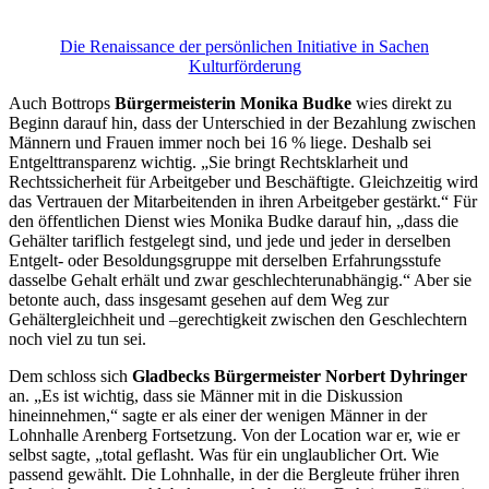
Die Renaissance der persönlichen Initiative in Sachen
Kulturförderung
Auch Bottrops
Bürgermeisterin Monika Budke
wies direkt zu
Beginn darauf hin, dass der Unterschied in der Bezahlung zwischen
Männern und Frauen immer noch bei 16 % liege. Deshalb sei
Entgelttransparenz wichtig. „Sie bringt Rechtsklarheit und
Rechtssicherheit für Arbeitgeber und Beschäftigte. Gleichzeitig wird
das Vertrauen der Mitarbeitenden in ihren Arbeitgeber gestärkt.“ Für
den öffentlichen Dienst wies Monika Budke darauf hin, „dass die
Gehälter tariflich festgelegt sind, und jede und jeder in derselben
Entgelt- oder Besoldungsgruppe mit derselben Erfahrungsstufe
dasselbe Gehalt erhält und zwar geschlechterunabhängig.“ Aber sie
betonte auch, dass insgesamt gesehen auf dem Weg zur
Gehältergleichheit und –gerechtigkeit zwischen den Geschlechtern
noch viel zu tun sei.
Dem schloss sich
Gladbecks Bürgermeister Norbert Dyhringer
an. „Es ist wichtig, dass sie Männer mit in die Diskussion
hineinnehmen,“ sagte er als einer der wenigen Männer in der
Lohnhalle Arenberg Fortsetzung. Von der Location war er, wie er
selbst sagte, „total geflasht. Was für ein unglaublicher Ort. Wie
passend gewählt. Die Lohnhalle, in der die Bergleute früher ihren