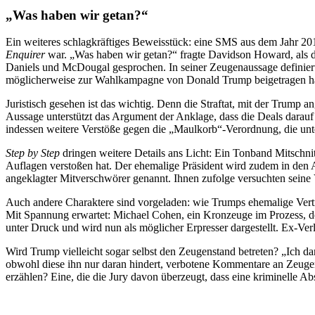
„Was haben wir getan?“
Ein weiteres schlagkräftiges Beweisstück: eine SMS aus dem Jahr 2
Enquirer
war. „Was haben wir getan?“ fragte Davidson Howard, als di
Daniels und McDougal gesprochen. In seiner Zeugenaussage definiert
möglicherweise zur Wahlkampagne von Donald Trump beigetragen h
Juristisch gesehen ist das wichtig. Denn die Straftat, mit der Trump a
Aussage unterstützt das Argument der Anklage, dass die Deals darauf 
indessen weitere Verstöße gegen die „Maulkorb“-Verordnung, die unte
Step by Step
dringen weitere Details ans Licht: Ein Tonband Mitsch
Auflagen verstoßen hat. Der ehemalige Präsident wird zudem in den
angeklagter Mitverschwörer genannt. Ihnen zufolge versuchten seine
Auch andere Charaktere sind vorgeladen: wie Trumps ehemalige Vert
Mit Spannung erwartet: Michael Cohen, ein Kronzeuge im Prozess, 
unter Druck und wird nun als möglicher Erpresser dargestellt. Ex-Ve
Wird Trump vielleicht sogar selbst den Zeugenstand betreten? „Ich darf
obwohl diese ihn nur daran hindert, verbotene Kommentare an Zeugen
erzählen? Eine, die die Jury davon überzeugt, dass eine kriminelle 