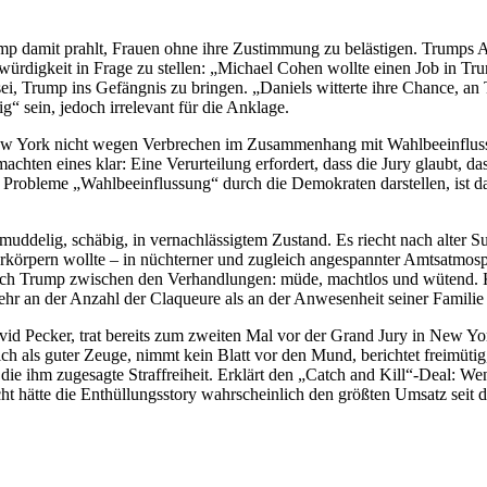
mp damit prahlt, Frauen ohne ihre Zustimmung zu belästigen. Trumps 
ürdigkeit in Frage zu stellen: „Michael Cohen wollte einen Job in Tru
i, Trump ins Gefängnis zu bringen. „Daniels witterte ihre Chance, an 
g“ sein, jedoch irrelevant für die Anklage.
ew York nicht wegen Verbrechen im Zusammenhang mit Wahlbeeinflussung
chten eines klar: Eine Verurteilung erfordert, dass die Jury glaubt, 
hen Probleme „Wahlbeeinflussung“ durch die Demokraten darstellen, ist
chmuddelig, schäbig, in vernachlässigtem Zustand. Es riecht nach alte
erkörpern wollte – in nüchterner und zugleich angespannter Amtsatmosp
uch Trump zwischen den Verhandlungen: müde, machtlos und wütend. Ka
mehr an der Anzahl der Claqueure als an der Anwesenheit seiner Familie i
id Pecker, trat bereits zum zweiten Mal vor der Grand Jury in New Y
ch als guter Zeuge, nimmt kein Blatt vor den Mund, berichtet freimüti
ch die ihm zugesagte Straffreiheit. Erklärt den „Catch and Kill“-Deal: 
icht hätte die Enthüllungsstory wahrscheinlich den größten Umsatz seit