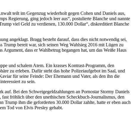
Anwalt teilt im Gegenzug wiederholt gegen Cohen und Daniels aus,
mps Regierung, ging jedoch leer aus“, postulierte Blanche und nannte
Trump viel Geld zu verdienen, 130.000 Dollar“, diskreditiert Blanche
 angeklagt. Bragg besteht darauf, dass dies nicht notwendig sei,
dass Trump bereit war, sich seinen Weg Wahlsieg 2016 mit Lügen zu
 das Argument, dass er Wahlbetrug begangen hat, um das Weiße Haus
r Suppe und schalem Atem. Ein krasses Kontrast-Programm, den
häre zu erleben. Dafür steht das hohe Polizeiaufgebot im Saal, und
viar für seine Feinde: Der Ehemann und Vater, als den ihn die
nteressiert zu sein.
ork auf. Bei den Schweigegeldzahlungen an Pornostar Stormy Daniels
g, fast fröhlich über den unethischen Scheckbuch-Journalismus, den
Wenn Trump ihm die geforderten 30.000 Dollar zahlte, hatte er eben auch
 dem Tod von Elvis Presley gehabt.