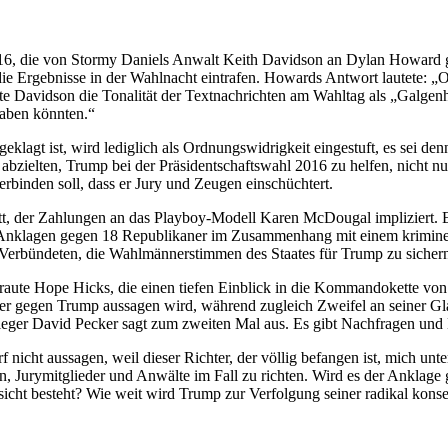
016, die von Stormy Daniels Anwalt Keith Davidson an Dylan Howard g
e Ergebnisse in der Wahlnacht eintrafen. Howards Antwort lautete: „
e Davidson die Tonalität der Textnachrichten am Wahltag als „Galgenh
aben könnten.“
ngeklagt ist, wird lediglich als Ordnungswidrigkeit eingestuft, es sei d
abzielten, Trump bei der Präsidentschaftswahl 2016 zu helfen, nicht nur
rbinden soll, dass er Jury und Zeugen einschüchtert.
nitt, der Zahlungen an das Playboy-Modell Karen McDougal impliziert
 Anklagen gegen 18 Republikaner im Zusammenhang mit einem kriminel
 Verbündeten, die Wahlmännerstimmen des Staates für Trump zu sicher
raute Hope Hicks, die einen tiefen Einblick in die Kommandokette vo
der gegen Trump aussagen wird, während zugleich Zweifel an seiner G
rleger David Pecker sagt zum zweiten Mal aus. Es gibt Nachfragen und
 nicht aussagen, weil dieser Richter, der völlig befangen ist, mich unt
, Jurymitglieder und Anwälte im Fall zu richten. Wird es der Anklage
Absicht besteht? Wie weit wird Trump zur Verfolgung seiner radikal ko