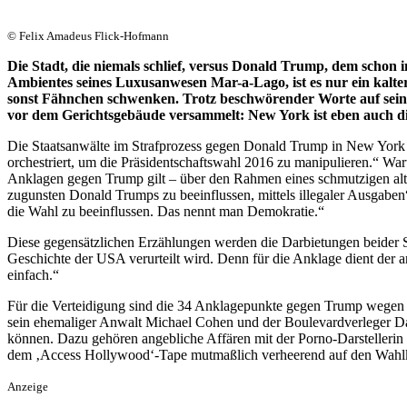
© Felix Amadeus Flick-Hofmann
Die Stadt, die niemals schlief, versus Donald Trump, dem schon 
Ambientes seines Luxusanwesen Mar-a-Lago, ist es nur ein kalter
sonst Fähnchen schwenken. Trotz beschwörender Worte auf sein
vor dem Gerichtsgebäude versammelt: New York ist eben auch die
Die Staatsanwälte im Strafprozess gegen Donald Trump in New York n
orchestriert, um die Präsidentschaftswahl 2016 zu manipulieren.“ War
Anklagen gegen Trump gilt – über den Rahmen eines schmutzigen alte
zugunsten Donald Trumps zu beeinflussen, mittels illegaler Ausgaben
die Wahl zu beeinflussen. Das nennt man Demokratie.“
Diese gegensätzlichen Erzählungen werden die Darbietungen beider Se
Geschichte der USA verurteilt wird. Denn für die Anklage dient der 
einfach.“
Für die Verteidigung sind die 34 Anklagepunkte gegen Trump wegen F
sein ehemaliger Anwalt Michael Cohen und der Boulevardverleger D
können. Dazu gehören angebliche Affären mit der Porno-Darstellerin
dem ‚Access Hollywood‘-Tape mutmaßlich verheerend auf den Wahl
Anzeige