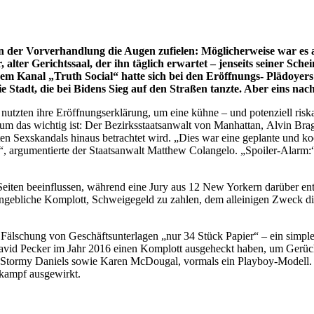
in der Vorverhandlung die Augen zufielen: Möglicherweise war es a
, alter Gerichtssaal, der ihn täglich erwartet – jenseits seiner S
em Kanal „Truth Social“ hatte sich bei den Eröffnungs- Plädoye
 Stadt, die bei Bidens Sieg auf den Straßen tanzte. Aber eins n
utzten ihre Eröffnungserklärung, um eine kühne – und potenziell risk
um das wichtig ist: Der Bezirksstaatsanwalt von Manhattan, Alvin Bragg
n Sexskandals hinaus betrachtet wird. „Dies war eine geplante und k
“, argumentierte der Staatsanwalt Matthew Colangelo. „Spoiler-Alarm:“
iten beeinflussen, während eine Jury aus 12 New Yorkern darüber ents
angebliche Komplott, Schweigegeld zu zahlen, dem alleinigen Zweck di
älschung von Geschäftsunterlagen „nur 34 Stück Papier“ – ein simple
avid Pecker im Jahr 2016 einen Komplott ausgeheckt haben, um Gerüch
 Stormy Daniels sowie Karen McDougal, vormals ein Playboy-Modell. Ei
kampf ausgewirkt.