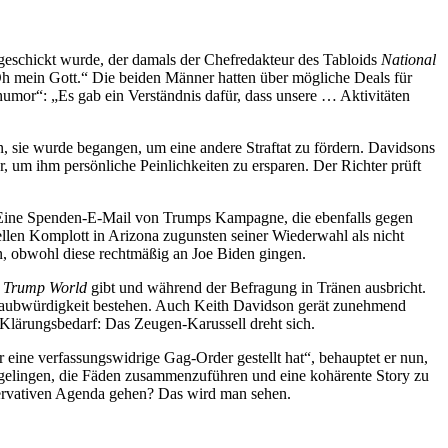
eschickt wurde, der damals der Chefredakteur des Tabloids
National
Oh mein Gott.“ Die beiden Männer hatten über mögliche Deals für
umor“: „Es gab ein Verständnis dafür, dass unsere … Aktivitäten
enn, sie wurde begangen, um eine andere Straftat zu fördern. Davidsons
, um ihm persönliche Peinlichkeiten zu ersparen. Der Richter prüft
. Eine Spenden-E-Mail von Trumps Kampagne, die ebenfalls gegen
len Komplott in Arizona zugunsten seiner Wiederwahl als nicht
n, obwohl diese rechtmäßig an Joe Biden gingen.
n
Trump World
gibt und während der Befragung in Tränen ausbricht.
laubwürdigkeit bestehen. Auch Keith Davidson gerät zunehmend
 Klärungsbedarf: Das Zeugen-Karussell dreht sich.
er eine verfassungswidrige Gag-Order gestellt hat“, behauptet er nun,
 gelingen, die Fäden zusammenzuführen und eine kohärente Story zu
nservativen Agenda gehen? Das wird man sehen.