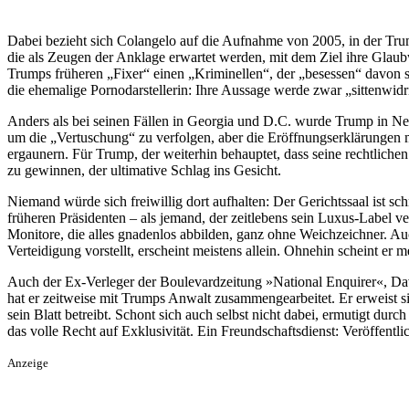
Dabei bezieht sich Colangelo auf die Aufnahme von 2005, in der Tru
die als Zeugen der Anklage erwartet werden, mit dem Ziel ihre Glaubw
Trumps früheren „Fixer“ einen „Kriminellen“, der „besessen“ davon se
die ehemalige Pornodarstellerin: Ihre Aussage werde zwar „sittenwidri
Anders als bei seinen Fällen in Georgia und D.C. wurde Trump in N
um die „Vertuschung“ zu verfolgen, aber die Eröffnungserklärungen ma
ergaunern. Für Trump, der weiterhin behauptet, dass seine rechtlic
zu gewinnen, der ultimative Schlag ins Gesicht.
Niemand würde sich freiwillig dort aufhalten: Der Gerichtssaal ist s
früheren Präsidenten – als jemand, der zeitlebens sein Luxus-Label v
Monitore, die alles gnadenlos abbilden, ganz ohne Weichzeichner. A
Verteidigung vorstellt, erscheint meistens allein. Ohnehin scheint er 
Auch der Ex-Verleger der Boulevardzeitung »National Enquirer«, Dav
hat er zeitweise mit Trumps Anwalt zusammengearbeitet. Er erweist si
sein Blatt betreibt. Schont sich auch selbst nicht dabei, ermutigt dur
das volle Recht auf Exklusivität. Ein Freundschaftsdienst: Veröffentl
Anzeige