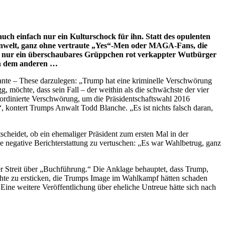
uch einfach nur ein Kulturschock für ihn. Statt des opulenten
cheinwelt, ganz ohne vertraute „Yes“-Men oder MAGA-Fans, die
rs nur ein überschaubares Grüppchen rot verkappter Wutbürger
ach dem anderen …
ante – These darzulegen: „Trump hat eine kriminelle Verschwörung
, möchte, dass sein Fall – der weithin als die schwächste der vier
oordinierte Verschwörung, um die Präsidentschaftswahl 2016
, kontert Trumps Anwalt Todd Blanche. „Es ist nichts falsch daran,
cheidet, ob ein ehemaliger Präsident zum ersten Mal in der
e negative Berichterstattung zu vertuschen: „Es war Wahlbetrug, ganz
r Streit über „Buchführung.“ Die Anklage behauptet, dass Trump,
te zu ersticken, die Trumps Image im Wahlkampf hätten schaden
ne weitere Veröffentlichung über eheliche Untreue hätte sich nach