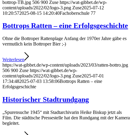
bottrop-TB.jpg
506
900
Zuse
https://wat-gibbet.de/wp-
content/uploads/2022/02/logo-3.png
Zuse
2025-07-12
10:20:57
2025-08-15 14:20:40
Fachoberschule 77
Bottrops Ratten – eine Erfolgsgeschichte
Ohne die Bottroper Rattenplage Anfang der 1970er Jahre gäbe es
vermutlich kein Bottroper Bier ;-)
Weiterlesen
https://wat-gibbet.de/wp-content/uploads/2023/03/ratten-bottro.jpg
506
900
Zuse
https://wat-gibbet.de/wp-
content/uploads/2022/02/logo-3.png
Zuse
2025-07-01
17:34:48
2025-07-03 13:58:06
Bottrops Ratten – eine
Erfolgsgeschichte
Historischer Stadtrundgang
„Spurensuche 1945“ mit Stadtarchivarin Heike Biskup jetzt als
Film. Die städtische Pressestelle hat den Rundgang mit der Kamera
begleitet.