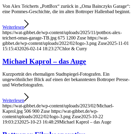
Von Alex Teicherts „PottBox“ zurück in „Oma Bainczyks Garage“:
eine Pommes-Geschichte, die im alten Bottroper Hallenbad beginnt.
Weiterlesen
https://wat-gibbet.de/wp-content/uploads/2025/11/pottbox-alex-
teichert-omas-garage-TB.jpg
675
1200
Zuse
https://wat-
gibbet.de/wp-content/uploads/2022/02/logo-3.png
Zuse
2025-11-01
15:15:43
2026-02-14 18:23:27
Chlor & Curry
Michael Kaprol – das Auge
Kurzporträt des ehemaligen Stadtspiegel-Fotografen. Ein
ungewöhnlicher Blick auf einen der bekanntesten Bottroper Presse-
und Werbefotografen.
Weiterlesen
https://wat-gibbet.de/wp-content/uploads/2023/02/Michael-
Kaprol.jpg
506
900
Zuse
https://wat-gibbet.de/wp-
content/uploads/2022/02/logo-3.png
Zuse
2025-10-22
19:03:23
2025-10-23 16:48:29
Michael Kaprol – das Auge