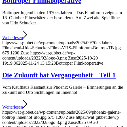
Bottroper Filmkooperative
Bottroper Jugend in den 1970er-Jahren – Das Filmforum zeigte am
18. Oktober Filmschätze der besonderen Art. Zwei alte Spielfilme
von Udo Schucker.
Weiterlesen
https://wat-gibbet.de/wp-content/uploads/2025/09/70er-Jahre-
Filmabend-Udo-Schucker-Filme-VHS-Filmforum-Bottrop-TB.jpg
675
1200
Zuse
https://wat-gibbet.de/wp-
content/uploads/2022/02/logo-3.png
Zuse
2025-10-20
19:19:36
2025-11-24 13:15:23
Bottroper Filmkooperative
Die Zukunft hat Ver­gangenheit – Teil 1
Vom Kaufhaus Karstadt zur Phoenix Galerie – Erinnerungen an die
Zukunft und Ufo-Sichtungen im Innenhof.
Weiterlesen
https://wat-gibbet.de/wp-content/uploads/2025/09/phoenix-galerie-
bottrop-innenhof-ufo.jpg
675
1200
Zuse
https://wat-gibbet.de/wp-
content/uploads/2022/02/logo-3.png
Zuse
2025-09-20