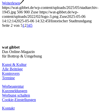
Weiterlesen
https://wat-gibbet.de/wp-content/uploads/2025/05/stadtarchiv-
1945.jpg
506
900
Zuse
https://wat-gibbet.de/wp-
content/uploads/2022/02/logo-3.png
Zuse
2025-05-06
14:12:14
2025-05-06 14:32:45
Historischer Stadtrundgang
Seite 2 von 5
1
2
3
4
5
wat gibbet
Das Online-Magazin
für Bottrop & Umgebung
Kunst & Kultur
Alle Beiträge
Kontrovers
Termine
Werbeagentur
Kurzmeldungen
Werbung schalten
Cookie-Einstellungen
Kontakt