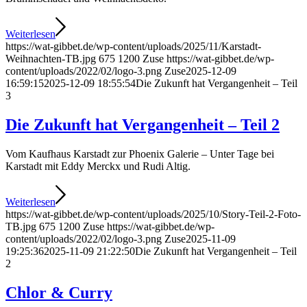
Weiterlesen
https://wat-gibbet.de/wp-content/uploads/2025/11/Karstadt-
Weihnachten-TB.jpg
675
1200
Zuse
https://wat-gibbet.de/wp-
content/uploads/2022/02/logo-3.png
Zuse
2025-12-09
16:59:15
2025-12-09 18:55:54
Die Zukunft hat Ver­gangenheit – Teil
3
Die Zukunft hat Ver­gangenheit – Teil 2
Vom Kaufhaus Karstadt zur Phoenix Galerie – Unter Tage bei
Karstadt mit Eddy Merckx und Rudi Altig.
Weiterlesen
https://wat-gibbet.de/wp-content/uploads/2025/10/Story-Teil-2-Foto-
TB.jpg
675
1200
Zuse
https://wat-gibbet.de/wp-
content/uploads/2022/02/logo-3.png
Zuse
2025-11-09
19:25:36
2025-11-09 21:22:50
Die Zukunft hat Ver­gangenheit – Teil
2
Chlor & Curry