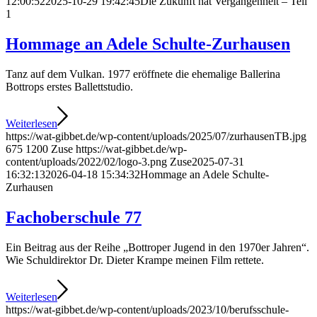
12:00:52
2025-10-29 19:42:45
Die Zukunft hat Ver­gangenheit – Teil
1
Hommage an Adele Schulte-Zurhausen
Tanz auf dem Vulkan. 1977 eröffnete die ehemalige Ballerina
Bottrops erstes Ballettstudio.
Weiterlesen
https://wat-gibbet.de/wp-content/uploads/2025/07/zurhausenTB.jpg
675
1200
Zuse
https://wat-gibbet.de/wp-
content/uploads/2022/02/logo-3.png
Zuse
2025-07-31
16:32:13
2026-04-18 15:34:32
Hommage an Adele Schulte-
Zurhausen
Fachoberschule 77
Ein Beitrag aus der Reihe „Bottroper Jugend in den 1970er Jahren“.
Wie Schuldirektor Dr. Dieter Krampe meinen Film rettete.
Weiterlesen
https://wat-gibbet.de/wp-content/uploads/2023/10/berufsschule-