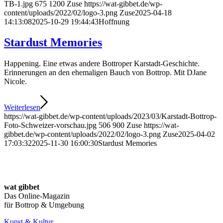
TB-1.jpg
675
1200
Zuse
https://wat-gibbet.de/wp-
content/uploads/2022/02/logo-3.png
Zuse
2025-04-18
14:13:08
2025-10-29 19:44:43
Hoffnung
Stardust Memories
Happening. Eine etwas andere Bottroper Karstadt-Geschichte.
Erinnerungen an den ehemaligen Bauch von Bottrop. Mit DJane
Nicole.
Weiterlesen
https://wat-gibbet.de/wp-content/uploads/2023/03/Karstadt-Bottrop-
Foto-Schweizer-vorschau.jpg
506
900
Zuse
https://wat-
gibbet.de/wp-content/uploads/2022/02/logo-3.png
Zuse
2025-04-02
17:03:32
2025-11-30 16:00:30
Stardust Memories
wat gibbet
Das Online-Magazin
für Bottrop & Umgebung
Kunst & Kultur