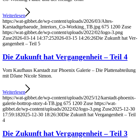
Weiterlesen
https://wat-gibbet.de/wp-content/uploads/2026/03/Altes-
Karstadtgebaeude_Interiors_Co-Working_TB.jpg
675
1200
Zuse
https://wat-gibbet.de/wp-content/uploads/2022/02/logo-3.png
Zuse
2026-03-14 14:37:25
2026-03-15 14:26:26
Die Zukunft hat Ver­
gangenheit – Teil 5
Die Zukunft hat Ver­gangenheit – Teil 4
Vom Kaufhaus Karstadt zur Phoenix Galerie – Die Plattenabteilung
mit DJane Nicole Simon.
Weiterlesen
https://wat-gibbet.de/wp-content/uploads/2025/12/karstadt-phoenix-
galerie-bottrop-story-4-TB.jpg
675
1200
Zuse
https://wat-
gibbet.de/wp-content/uploads/2022/02/logo-3.png
Zuse
2025-12-30
17:59:18
2025-12-30 18:26:30
Die Zukunft hat Ver­gangenheit – Teil
4
Die Zukunft hat Ver­gangenheit – Teil 3