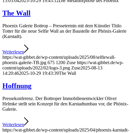
15:03:04
2025-10-29 19:43:12
Die Metamorphose des Phoenix
The Wall
Phoenix Galerie Bottrop – Pressetermin mit dem Künstler Thilo
Totter für die neue Selfie Wall an der Baustelle der Phönix-Galerie
(Karstadt).
Weiterlesen
https://wat-gibbet.de/wp-content/uploads/2025/08/selfiewall-
phoenix-galerie-TB.jpg
675
1200
Zuse
https://wat-gibbet.de/wp-
content/uploads/2022/02/logo-3.png
Zuse
2025-08-13
14:20:46
2025-10-29 19:43:39
The Wall
Hoffnung
Pressekonferenz. Der Bottroper Immobilien­entwickler Oliver
Helmke stellt sein Konzept für den Karstadtumbau vor, die Phönix-
Galerie.
Weiterlesen
https://wat-gibbet.de/wp-content/uploads/2025/04/phoenix-karstadt-