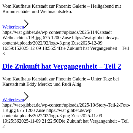
Vom Kaufhaus Karstadt zur Phoenix Galerie – Heiligabend mit
Brummschädel und Weihnachtsdeko.
Weiterlesen
https://wat-gibbet.de/wp-content/uploads/2025/11/Karstadt-
Weihnachten-TB.jpg
675
1200
Zuse
https://wat-gibbet.de/wp-
content/uploads/2022/02/logo-3.png
Zuse
2025-12-09
16:59:15
2025-12-09 18:55:54
Die Zukunft hat Ver­gangenheit – Teil
3
Die Zukunft hat Ver­gangenheit – Teil 2
Vom Kaufhaus Karstadt zur Phoenix Galerie – Unter Tage bei
Karstadt mit Eddy Merckx und Rudi Altig.
Weiterlesen
https://wat-gibbet.de/wp-content/uploads/2025/10/Story-Teil-2-Foto-
TB.jpg
675
1200
Zuse
https://wat-gibbet.de/wp-
content/uploads/2022/02/logo-3.png
Zuse
2025-11-09
19:25:36
2025-11-09 21:22:50
Die Zukunft hat Ver­gangenheit – Teil
2