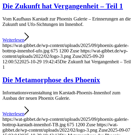
Die Zukunft hat Ver­gangenheit – Teil 1
Vom Kaufhaus Karstadt zur Phoenix Galerie – Erinnerungen an die
Zukunft und Ufo-Sichtungen im Innenhof.
Weiterlesen
https://wat-gibbet.de/wp-content/uploads/2025/09/phoenix-galerie-
bottrop-innenhof-ufo.jpg
675
1200
Zuse
https://wat-gibbet.de/wp-
content/uploads/2022/02/logo-3.png
Zuse
2025-09-20
12:00:52
2025-10-29 19:42:45
Die Zukunft hat Ver­gangenheit – Teil
1
Die Metamorphose des Phoenix
Informationsver­­anstaltung im Karstadt-Phoenix-Innenhof zum
Ausbau der neuen Phoenix Galerie.
Weiterlesen
https://wat-gibbet.de/wp-content/uploads/2025/09/phoenix-galerie-
bottrop-karstadt-innenhof-TB.jpg
675
1200
Zuse
https://wat-
gibbet.de/wp-content/uploads/2022/02/logo-3.png
Zuse
2025-09-07