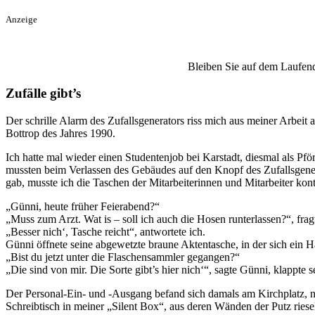
Anzeige
Bleiben Sie auf dem Laufend
Zufälle gibt’s
Der schrille Alarm des Zufallsgenerators riss mich aus meiner Arbeit
Bottrop des Jahres 1990.
Ich hatte mal wieder einen Studentenjob bei Karstadt, diesmal als Pför
mussten beim Verlassen des Gebäudes auf den Knopf des Zufallsgenera
gab, musste ich die Taschen der Mitarbeiterinnen und Mitarbeiter kon
„Günni, heute früher Feierabend?“
„Muss zum Arzt. Wat is – soll ich auch die Hosen runterlassen?“, fra
„Besser nich‘, Tasche reicht“, antwortete ich.
Günni öffnete seine abgewetzte braune Aktentasche, in der sich ein 
„Bist du jetzt unter die Flaschensammler gegangen?“
„Die sind von mir. Die Sorte gibt’s hier nich‘“, sagte Günni, klappt
Der Personal-Ein- und -Ausgang befand sich damals am Kirchplatz, n
Schreibtisch in meiner „Silent Box“, aus deren Wänden der Putz ries