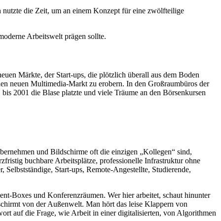
h nutzte die Zeit, um an einem Konzept für eine zwölfteilige
oderne Arbeitswelt prägen sollte.
uen Märkte, der Start-ups, die plötzlich überall aus dem Boden
 den neuen Multimedia-Markt zu erobern. In den Großraumbüros der
 bis 2001 die Blase platzte und viele Träume an den Börsenkursen
 übernehmen und Bildschirme oft die einzigen „Kollegen“ sind,
istig buchbare Arbeitsplätze, professionelle Infrastruktur ohne
r, Selbstständige, Start-ups, Remote-Angestellte, Studierende,
lent-Boxes und Konferenzräumen. Wer hier arbeitet, schaut hinunter
geschirmt von der Außenwelt. Man hört das leise Klappern von
t auf die Frage, wie Arbeit in einer digitalisierten, von Algorithmen