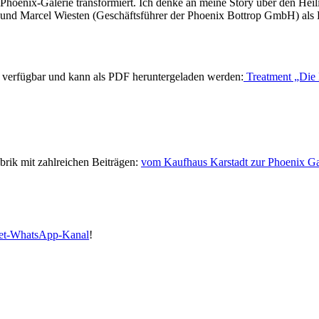
 Phoenix-Galerie transformiert. Ich denke an meine Story über den Hei
s und Marcel Wiesten (Geschäftsführer der Phoenix Bottrop GmbH) als
r verfügbar und kann als PDF heruntergeladen werden:
Treatment „Die R
rik mit zahlreichen Beiträgen:
vom Kaufhaus Karstadt zur Phoenix Ga
bet-WhatsApp-Kanal
!