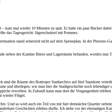
.
t – kam mal wieder 10 Minuten zu spät. Er hatte ein paar Bücher dabei 
ellte das Tagesgericht: Jägerschnitzel mit Pommes.
ernisation stand seinerzeit nicht auf dem Speiseplan. In der Phoenix-Ga
ebäude neben der Kantine Büros und Lagerräume befanden, werden nun Te
eit sind die Räume des Bottroper Stadtarchivs auf fünf Standorte vertei
Räume und überlegen, wie man hier die Stadtgeschichte noch lebendige
eppiche erwerben. In Zukunft kann man dort die Vergangenheit erleben 
l wieder Flügel.
rchiv. Und so wird auch ein Teil von mir hier demnächst Quartier nehme
underbare Geschichten erleben durfte. Ich stehe vor der ehemaligen Ka