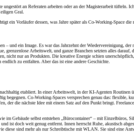
e ungestört an Referaten arbeiten oder an der Magisterarbeit tüfteln. Ic
eiligen Gral.
igt ein Vorläufer dessen, was Jahre später als Co-Working-Space die m
n – und ein Image. Es war das Jahrzehnt der Wiedervereinigung, der ne
e, grenzenlose Arbeitswelt, und ganze Branchen setzten alles darauf,
 nicht nur an Produkten. Die kreative Energie schien unerschöpflich,
 endlich zu entfalten. Aber das ist eine andere Geschichte.
nachhaltig etabliert. In einer Arbeitswelt, in der KI-Agenten Routinen
g begegnen. Co-Working-Spaces versprechen genau das: flexible, kurzfr
en, der die nächste Idee mit einem Satz auf den Punkt bringt. Freelance
owie im Gebäude selbst entstehen „Bürocontainer“ – mit Einzelbüros, Si
– und ist doch weit genug entfernt. Innen herrscht Ruhe, akustisch ab
e diese sind mehr als nur Schreibtische mit WLAN. Sie sind eine Antwor