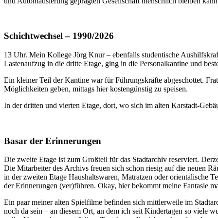
und Automatisierung geprägten Gesellschaft menschlich bleiben kann
Schichtwechsel – 1990/2026
13 Uhr. Mein Kollege Jörg Knur – ebenfalls studentische Aushilfskraf
Lastenaufzug in die dritte Etage, ging in die Personalkantine und best
Ein kleiner Teil der Kantine war für Führungskräfte abgeschottet. Frat
Möglichkeiten geben, mittags hier kostengünstig zu speisen.
In der dritten und vierten Etage, dort, wo sich im alten Karstadt-G
Basar der Erinnerungen
Die zweite Etage ist zum Großteil für das Stadtarchiv reserviert. Derz
Die Mitarbeiter des Archivs freuen sich schon riesig auf die neuen 
in der zweiten Etage Haushaltswaren, Matratzen oder orientalische T
der Erinnerungen (ver)führen. Okay, hier bekommt meine Fantasie ma
Ein paar meiner alten Spielfilme befinden sich mittlerweile im Stadta
noch da sein – an diesem Ort, an dem ich seit Kindertagen so viele w