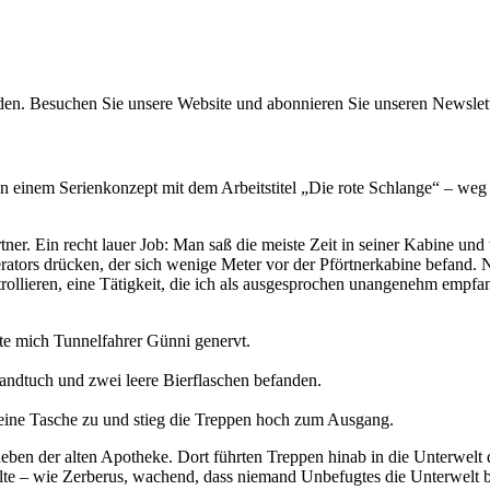
en. Besuchen Sie unsere Website und abonnieren Sie unseren Newslet
 an einem Serienkonzept mit dem Arbeitstitel „Die rote Schlange“ – we
tner. Ein recht lauer Job: Man saß die meiste Zeit in seiner Kabine und
tors drücken, der sich wenige Meter vor der Pförtnerkabine befand. Nu
trollieren, eine Tätigkeit, die ich als ausgesprochen unangenehm empfa
gte mich Tunnelfahrer Günni genervt.
Handtuch und zwei leere Bierflaschen befanden.
e seine Tasche zu und stieg die Treppen hoch zum Ausgang.
eben der alten Apotheke. Dort führten Treppen hinab in die Unterwel
elte – wie Zerberus, wachend, dass niemand Unbefugtes die Unterwelt b