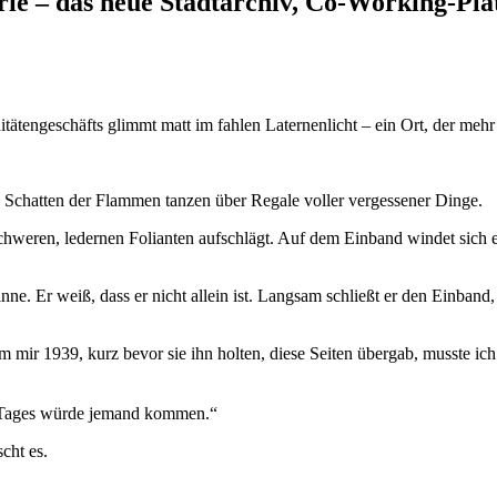
e – das neue Stadtarchiv, Co-Working-Plät
tengeschäfts glimmt matt im fahlen Laternenlicht – ein Ort, der mehr ve
chatten der Flammen tanzen über Regale voller vergessener Dinge.
 schweren, ledernen Folianten aufschlägt. Auf dem Einband windet sich ei
. Er weiß, dass er nicht allein ist. Langsam schließt er den Einband, 
ir 1939, kurz bevor sie ihn holten, diese Seiten übergab, musste ic
es Tages würde jemand kommen.“
cht es.