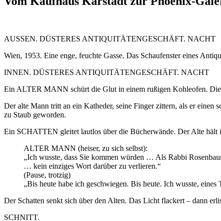
Vom Kaufhaus Karstadt zur Phoenix-Galeri
AUSSEN. DÜSTERES ANTIQUITÄTENGESCHÄFT. NACHT
Wien, 1953. Eine enge, feuchte Gasse. Das Schaufenster eines Antiquitä
INNEN. DÜSTERES ANTIQUITÄTENGESCHÄFT. NACHT
Ein ALTER MANN schürt die Glut in einem rußigen Kohleofen. Die S
Der alte Mann tritt an ein Katheder, seine Finger zittern, als er einen
zu Staub geworden.
Ein SCHATTEN gleitet lautlos über die Bücherwände. Der Alte hält inne
ALTER MANN (heiser, zu sich selbst):
„Ich wusste, dass Sie kommen würden … Als Rabbi Rosenbaum m
… kein einziges Wort darüber zu verlieren.“
(Pause, trotzig)
„Bis heute habe ich geschwiegen. Bis heute. Ich wusste, ein
Der Schatten senkt sich über den Alten. Das Licht flackert – dann erlis
SCHNITT.