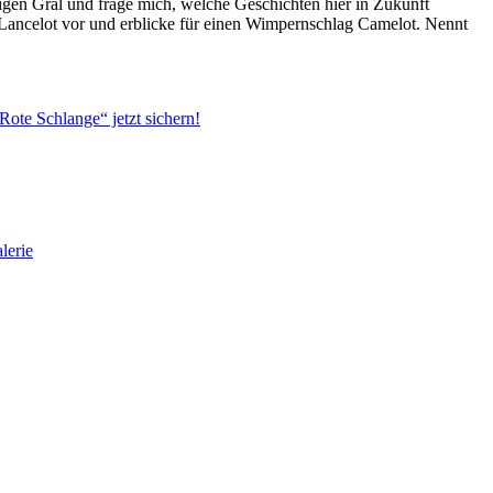
ligen Gral und frage mich, welche Geschichten hier in Zukunft
 Lancelot vor und erblicke für einen Wimpernschlag Camelot. Nennt
ote Schlange“ jetzt sichern!
lerie