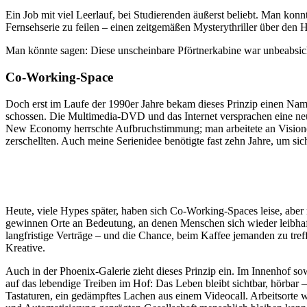
Ein Job mit viel Leerlauf, bei Studierenden äußerst beliebt. Man konnt
Fernsehserie zu feilen – einen zeitgemäßen Mysterythriller über den H
Man könnte sagen: Diese unscheinbare Pförtnerkabine war unbeabsicht
Co-Working-Space
Doch erst im Laufe der 1990er Jahre bekam dieses Prinzip einen Name
schossen. Die Multimedia-DVD und das Internet versprachen eine neu
New Economy herrschte Aufbruchstimmung; man arbeitete an Visionen,
zerschellten. Auch meine Serienidee benötigte fast zehn Jahre, um sich
Heute, viele Hypes später, haben sich Co-Working-Spaces leise, aber 
gewinnen Orte an Bedeutung, an denen Menschen sich wieder leibhafti
langfristige Verträge – und die Chance, beim Kaffee jemanden zu treff
Kreative.
Auch in der Phoenix-Galerie zieht dieses Prinzip ein. Im Innenhof s
auf das lebendige Treiben im Hof: Das Leben bleibt sichtbar, hörbar 
Tastaturen, ein gedämpftes Lachen aus einem Videocall. Arbeitsorte wi