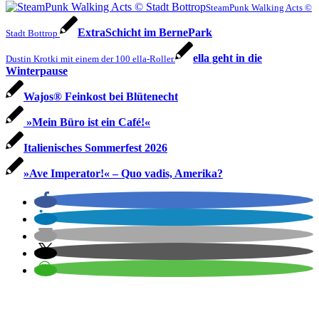
SteamPunk Walking Acts ©
ExtraSchicht im BernePark
Stadt Bottrop
ella geht in die
Dustin Krotki mit einem der 100 ella-Roller.
Winterpause
Wajos® Feinkost bei Blütenecht
»Mein Büro ist ein Café!«
Italienisches Sommerfest 2026
»Ave Imperator!« – Quo vadis, Amerika?