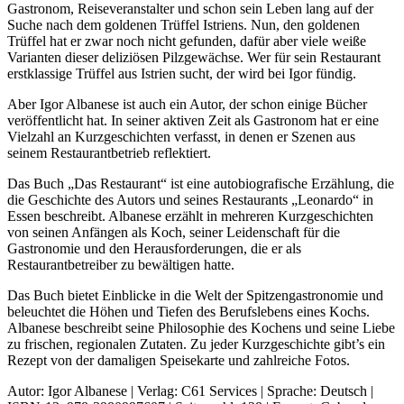
Gastronom, Reiseveranstalter und schon sein Leben lang auf der
Suche nach dem goldenen Trüffel Istriens. Nun, den goldenen
Trüffel hat er zwar noch nicht gefunden, dafür aber viele weiße
Varianten dieser deliziösen Pilzgewächse. Wer für sein Restaurant
erstklassige Trüffel aus Istrien sucht, der wird bei Igor fündig.
Aber Igor Albanese ist auch ein Autor, der schon einige Bücher
veröffentlicht hat. In seiner aktiven Zeit als Gastronom hat er eine
Vielzahl an Kurzgeschichten verfasst, in denen er Szenen aus
seinem Restaurantbetrieb reflektiert.
Das Buch „Das Restaurant“ ist eine autobiografische Erzählung, die
die Geschichte des Autors und seines Restaurants „Leonardo“ in
Essen beschreibt. Albanese erzählt in mehreren Kurzgeschichten
von seinen Anfängen als Koch, seiner Leidenschaft für die
Gastronomie und den Herausforderungen, die er als
Restaurantbetreiber zu bewältigen hatte.
Das Buch bietet Einblicke in die Welt der Spitzengastronomie und
beleuchtet die Höhen und Tiefen des Berufslebens eines Kochs.
Albanese beschreibt seine Philosophie des Kochens und seine Liebe
zu frischen, regionalen Zutaten. Zu jeder Kurzgeschichte gibt’s ein
Rezept von der damaligen Speisekarte und zahlreiche Fotos.
Autor: Igor Albanese | Verlag: C61 Services | Sprache: Deutsch |