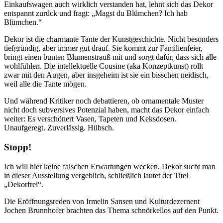
Einkaufswagen auch wirklich verstanden hat, lehnt sich das Dekor
entspannt zurück und fragt: „Magst du Blümchen? Ich hab
Blümchen.“
Dekor ist die charmante Tante der Kunstgeschichte. Nicht besonders
tiefgründig, aber immer gut drauf. Sie kommt zur Familienfeier,
bringt einen bunten Blumenstrauß mit und sorgt dafür, dass sich alle
wohlfühlen. Die intellektuelle Cousine (aka Konzeptkunst) rollt
zwar mit den Augen, aber insgeheim ist sie ein bisschen neidisch,
weil alle die Tante mögen.
Und während Kritiker noch debattieren, ob ornamentale Muster
nicht doch subversives Potenzial haben, macht das Dekor einfach
weiter: Es verschönert Vasen, Tapeten und Keksdosen.
Unaufgeregt. Zuverlässig. Hübsch.
Stopp!
Ich will hier keine falschen Erwartungen wecken. Dekor sucht man
in dieser Ausstellung vergeblich, schließlich lautet der Titel
„Dekorfrei“.
Die Eröffnungsreden von Irmelin Sansen und Kulturdezernent
Jochen Brunnhofer brachten das Thema schnörkellos auf den Punkt.