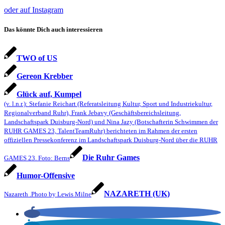
oder auf Instagram
Das könnte Dich auch interessieren
TWO of US
Gereon Krebber
Glück auf, Kumpel
(v. l.n.r.): Stefanie Reichart (Referatsleitung Kultur, Sport und Industriekultur,
Regionalverband Ruhr), Frank Jebavy (Geschäftsbereichsleitung,
Landschaftspark Duisburg-Nord) und Nina Jazy (Botschafterin Schwimmen der
RUHR GAMES 23, TalentTeamRuhr) berichteten im Rahmen der ersten
offiziellen Pressekonferenz im Landschaftspark Duisburg-Nord über die RUHR
Die Ruhr Games
GAMES 23. Foto: Berns
Humor-Offensive
NAZARETH (UK)
Nazareth .Photo by Lewis Milne