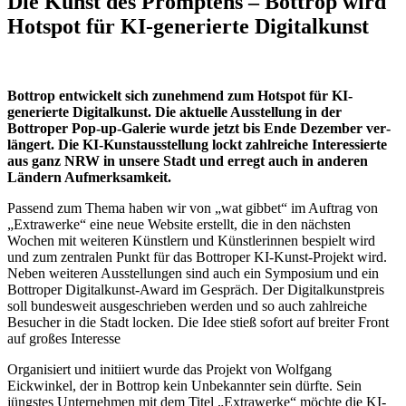
Die Kunst des Promptens – Bottrop wird
Hotspot für KI-generierte Digitalkunst
Bottrop entwickelt sich zunehmend zum Hotspot für KI-
generierte Digitalkunst. Die aktuelle Ausstellung in der
Bottroper Pop-up-Galerie wurde jetzt bis Ende Dezember ver­
längert. Die KI-Kunst­aus­stellung lockt zahlreiche Interessierte
aus ganz NRW in unsere Stadt und erregt auch in anderen
Ländern Aufmerk­samkeit.
Passend zum Thema haben wir von „wat gibbet“ im Auftrag von
„Extrawerke“ eine neue Website erstellt, die in den nächsten
Wochen mit weiteren Künstlern und Künstlerinnen bespielt wird
und zum zentralen Punkt für das Bottroper KI-Kunst-Projekt wird.
Neben weiteren Ausstellungen sind auch ein Symposium und ein
Bottroper Digitalkunst-Award im Gespräch. Der Digitalkunstpreis
soll bundesweit ausgeschrieben werden und so auch zahlreiche
Besucher in die Stadt locken. Die Idee stieß sofort auf breiter Front
auf großes Interesse
Organisiert und initiiert wurde das Projekt von Wolfgang
Eickwinkel, der in Bottrop kein Unbekannter sein dürfte. Sein
jüngstes Unternehmen mit dem Titel „Extrawerke“ möchte die KI-