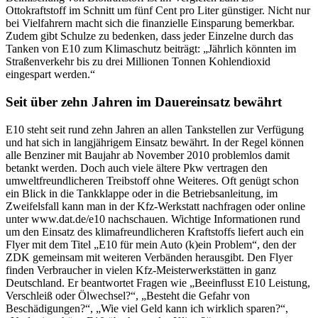
Ottokraftstoff im Schnitt um fünf Cent pro Liter günstiger. Nicht nur
bei Vielfahrern macht sich die finanzielle Einsparung bemerkbar.
Zudem gibt Schulze zu bedenken, dass jeder Einzelne durch das
Tanken von E10 zum Klimaschutz beiträgt: „Jährlich könnten im
Straßenverkehr bis zu drei Millionen Tonnen Kohlendioxid
eingespart werden.“
Seit über zehn Jahren im Dauereinsatz bewährt
E10 steht seit rund zehn Jahren an allen Tankstellen zur Verfügung
und hat sich in langjährigem Einsatz bewährt. In der Regel können
alle Benziner mit Baujahr ab November 2010 problemlos damit
betankt werden. Doch auch viele ältere Pkw vertragen den
umweltfreundlicheren Treibstoff ohne Weiteres. Oft genügt schon
ein Blick in die Tankklappe oder in die Betriebsanleitung, im
Zweifelsfall kann man in der Kfz-Werkstatt nachfragen oder online
unter www.dat.de/e10 nachschauen. Wichtige Informationen rund
um den Einsatz des klimafreundlicheren Kraftstoffs liefert auch ein
Flyer mit dem Titel „E10 für mein Auto (k)ein Problem“, den der
ZDK gemeinsam mit weiteren Verbänden herausgibt. Den Flyer
finden Verbraucher in vielen Kfz-Meisterwerkstätten in ganz
Deutschland. Er beantwortet Fragen wie „Beeinflusst E10 Leistung,
Verschleiß oder Ölwechsel?“, „Besteht die Gefahr von
Beschädigungen?“, „Wie viel Geld kann ich wirklich sparen?“,