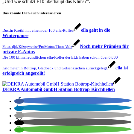
„Und wie schützt E10 überhaupt das Klima?“.
Das könnte Dich auch interessieren
ella geht in die
Dustin Krotki mit einem der 100 ella-Roller.
Winterpause
Noch mehr Prämien für
Foto: djd/Kfzgewerbe/ProMotor/Timo Volz
private E-Autos
Die 100 klimafreundlichen ella-Roller der ELE haben schon über 6.000
ella ist
Kilometer in Bottrop, Gladbeck und Gelsenkirchen zurückgelegt.
erfolgreich angerollt!
DEKRA Automobil GmbH Station Bottrop-Kirchhellen