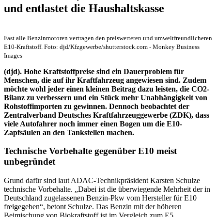
und entlastet die Haushaltskasse
Fast alle Benzinmotoren vertragen den preiswerteren und umweltfreundlicheren
E10-Kraftstoff. Foto: djd/Kfzgewerbe/shutterstock.com - Monkey Business
Images
(djd). Hohe Kraftstoffpreise sind ein Dauerproblem für
Menschen, die auf ihr Kraftfahrzeug angewiesen sind. Zudem
möchte wohl jeder einen kleinen Beitrag dazu leisten, die CO2-
Bilanz zu verbessern und ein Stück mehr Unabhängigkeit von
Rohstoffimporten zu gewinnen. Dennoch beobachtet der
Zentralverband Deutsches Kraftfahrzeuggewerbe (ZDK), dass
viele Autofahrer noch immer einen Bogen um die E10-
Zapfsäulen an den Tankstellen machen.
Technische Vorbehalte gegenüber E10 meist
unbegründet
Grund dafür sind laut ADAC-Technikpräsident Karsten Schulze
technische Vorbehalte. „Dabei ist die überwiegende Mehrheit der in
Deutschland zugelassenen Benzin-Pkw vom Hersteller für E10
freigegeben“, betont Schulze. Das Benzin mit der höheren
Beimischung von Biokraftstoff ist im Vergleich zum E5