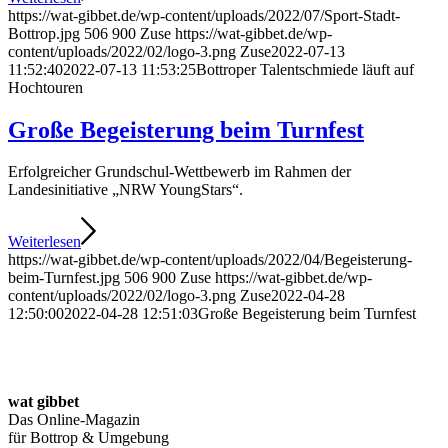
https://wat-gibbet.de/wp-content/uploads/2022/07/Sport-Stadt-
Bottrop.jpg
506
900
Zuse
https://wat-gibbet.de/wp-
content/uploads/2022/02/logo-3.png
Zuse
2022-07-13
11:52:40
2022-07-13 11:53:25
Bottroper Talentschmiede läuft auf
Hochtouren
Große Begeisterung beim Turnfest
Erfolgreicher Grundschul-Wettbewerb im Rahmen der
Landesinitiative „NRW YoungStars“.
Weiterlesen
https://wat-gibbet.de/wp-content/uploads/2022/04/Begeisterung-
beim-Turnfest.jpg
506
900
Zuse
https://wat-gibbet.de/wp-
content/uploads/2022/02/logo-3.png
Zuse
2022-04-28
12:50:00
2022-04-28 12:51:03
Große Begeisterung beim Turnfest
wat gibbet
Das Online-Magazin
für Bottrop & Umgebung