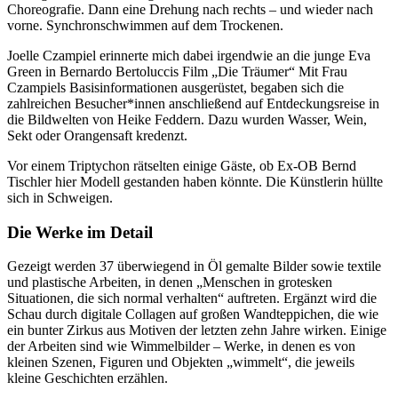
Choreografie. Dann eine Drehung nach rechts – und wieder nach
vorne. Synchronschwimmen auf dem Trockenen.
Joelle Czampiel erinnerte mich dabei irgendwie an die junge Eva
Green in Bernardo Bertoluccis Film „Die Träumer“ Mit Frau
Czampiels Basisinformationen ausgerüstet, begaben sich die
zahlreichen Besucher*innen anschließend auf Entdeckungsreise in
die Bildwelten von Heike Feddern. Dazu wurden Wasser, Wein,
Sekt oder Orangensaft kredenzt.
Vor einem Triptychon rätselten einige Gäste, ob Ex-OB Bernd
Tischler hier Modell gestanden haben könnte. Die Künstlerin hüllte
sich in Schweigen.
Die Werke im Detail
Gezeigt werden 37 überwiegend in Öl gemalte Bilder sowie textile
und plastische Arbeiten, in denen „Menschen in grotesken
Situationen, die sich normal verhalten“ auftreten. Ergänzt wird die
Schau durch digitale Collagen auf großen Wandteppichen, die wie
ein bunter Zirkus aus Motiven der letzten zehn Jahre wirken. Einige
der Arbeiten sind wie Wimmelbilder – Werke, in denen es von
kleinen Szenen, Figuren und Objekten „wimmelt“, die jeweils
kleine Geschichten erzählen.