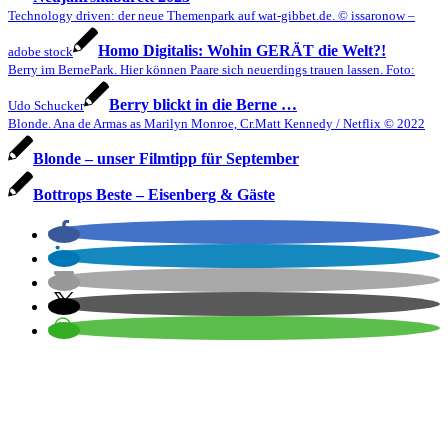
Technology driven: der neue Themenpark auf wat-gibbet.de. © issaronow –
Homo Digitalis: Wohin GERÄT die Welt?!
adobe stock
Berry im BernePark. Hier können Paare sich neuerdings trauen lassen. Foto:
Berry blickt in die Berne …
Udo Schucker
Blonde. Ana de Armas as Marilyn Monroe, Cr.Matt Kennedy / Netflix © 2022
Blonde – unser Filmtipp für September
Bottrops Beste – Eisenberg & Gäste